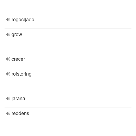
regocijado
grow
crecer
roistering
jarana
reddens