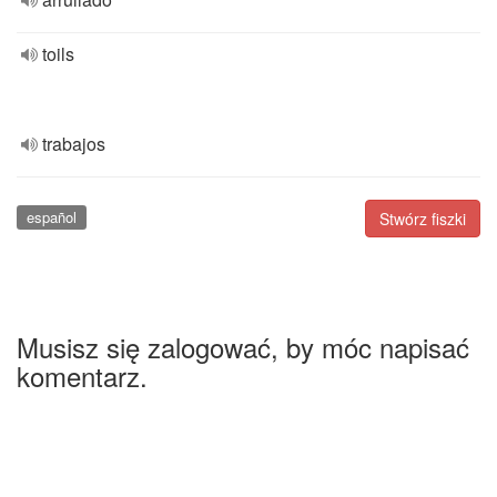
toils
trabajos
español
Stwórz fiszki
Musisz się zalogować, by móc napisać
komentarz.