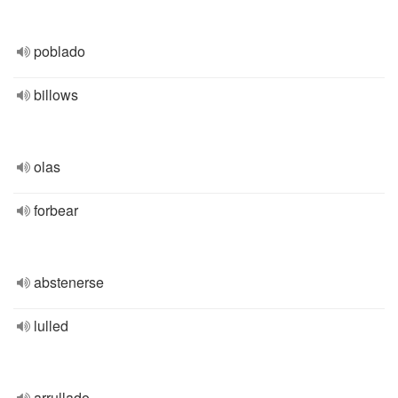
poblado
billows
olas
forbear
abstenerse
lulled
arrullado