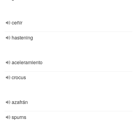
ceñir
hastening
aceleramiento
crocus
azafrán
spurns