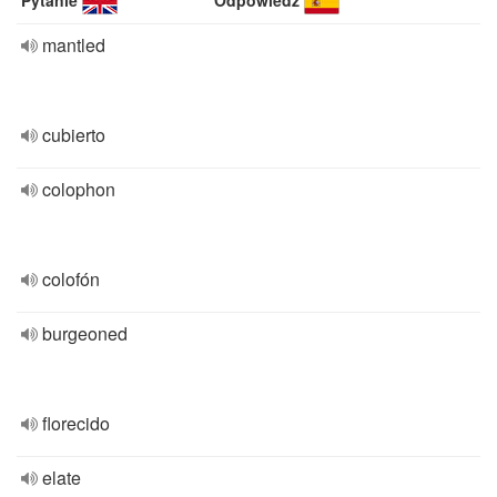
Pytanie
Odpowiedź
mantled
cubierto
colophon
colofón
burgeoned
florecido
elate