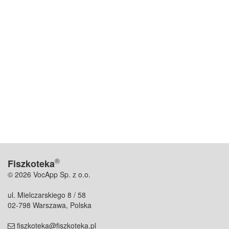
®
Fiszkoteka
© 2026 VocApp Sp. z o.o.
ul. Mielczarskiego 8 / 58
02-798 Warszawa, Polska
fiszkoteka@fiszkoteka.pl