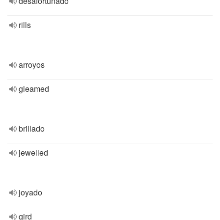
desafortunado
rills
arroyos
gleamed
brillado
jewelled
joyado
gird