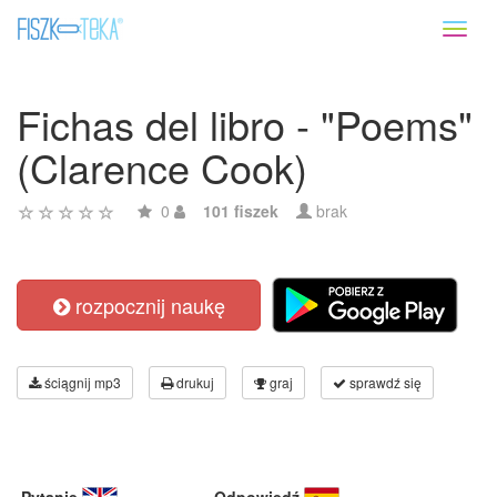
Toggl
naviga
Fichas del libro - "Poems"
(Clarence Cook)
0
101 fiszek
brak
rozpocznij naukę
ściągnij mp3
drukuj
graj
sprawdź się