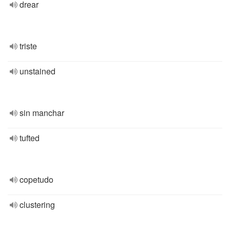
drear
triste
unstained
sin manchar
tufted
copetudo
clustering