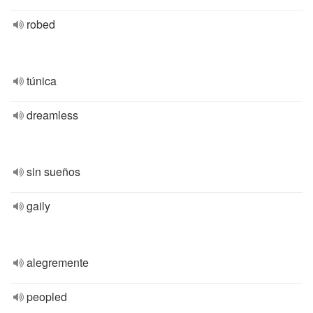
robed
túnica
dreamless
sin sueños
gaily
alegremente
peopled