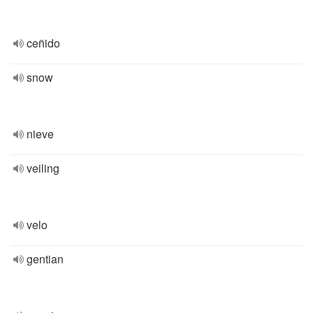
ceñido
snow
nieve
veiling
velo
gentian