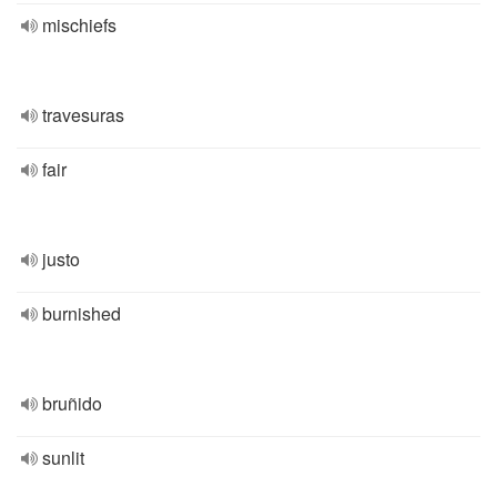
mischiefs
travesuras
fair
justo
burnished
bruñido
sunlit