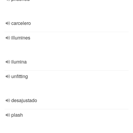
carcelero
illumines
ilumina
unfitting
desajustado
plash