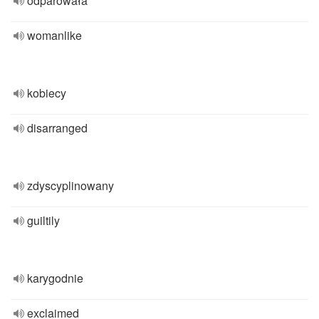
odparowała
womanlike
kobiecy
disarranged
zdyscyplinowany
guiltily
karygodnie
exclaimed