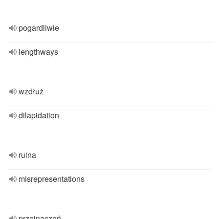
pogardliwie
lengthways
wzdłuż
dilapidation
ruina
misrepresentations
przeinaczeń