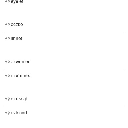
eyelet
oczko
linnet
dzwoniec
murmured
mruknął
evinced