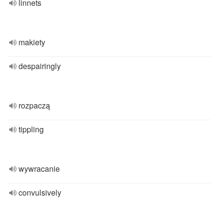
linnets
makiety
despairingly
rozpaczą
tippling
wywracanie
convulsively