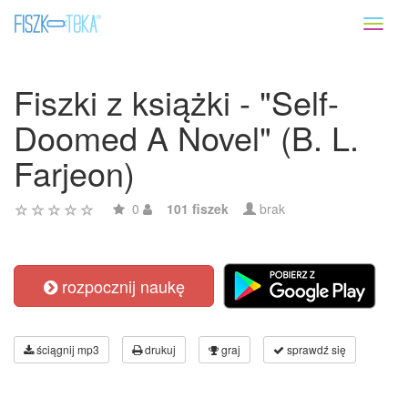
Toggl
naviga
Fiszki z książki - "Self-
Doomed A Novel" (B. L.
Farjeon)
0
101 fiszek
brak
rozpocznij naukę
ściągnij mp3
drukuj
graj
sprawdź się