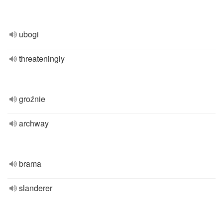
ubogi
threateningly
groźnie
archway
brama
slanderer