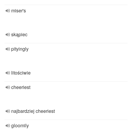
miser's
skąpiec
pityingly
litościwie
cheeriest
najbardziej cheeriest
gloomily