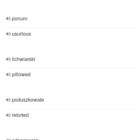
ponuro
usurious
lichwiarski
pillowed
poduszkowate
retorted