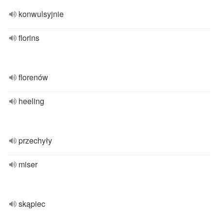
konwulsyjnie
florins
florenów
heeling
przechyły
miser
skąpiec