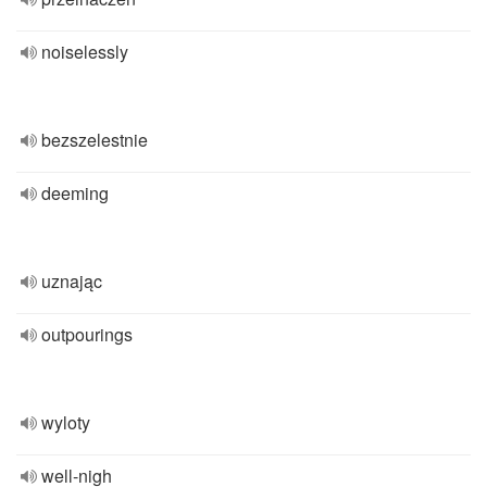
noiselessly
bezszelestnie
deeming
uznając
outpourings
wyloty
well-nigh