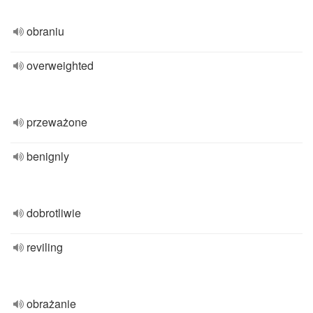
obraniu
overweighted
przeważone
benignly
dobrotliwie
reviling
obrażanie