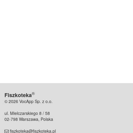
®
Fiszkoteka
© 2026 VocApp Sp. z o.o.
ul. Mielczarskiego 8 / 58
02-798 Warszawa, Polska
fiszkoteka@fiszkoteka.pl