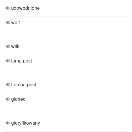
udowodnione
wolf
wilk
lamp-post
Lampa-post
gloried
gloryfikowany