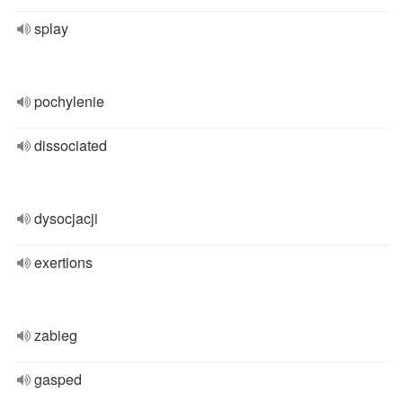
splay
pochylenie
dissociated
dysocjacji
exertions
zabieg
gasped