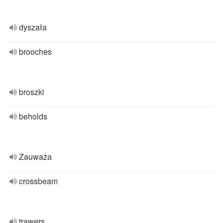
dyszała
brooches
broszki
beholds
Zauważa
crossbeam
trawers