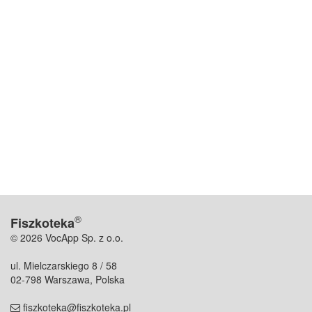
®
Fiszkoteka
© 2026 VocApp Sp. z o.o.
ul. Mielczarskiego 8 / 58
02-798 Warszawa, Polska
fiszkoteka@fiszkoteka.pl