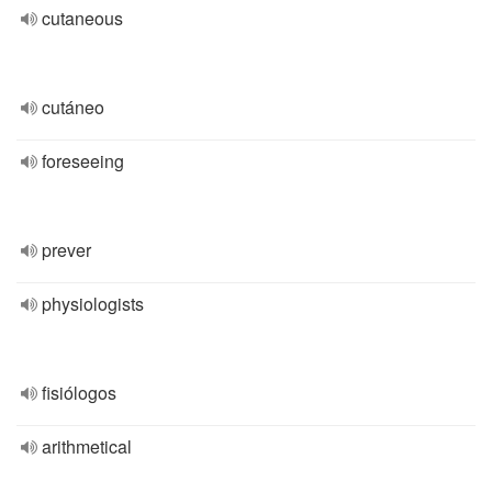
cutaneous
cutáneo
foreseeing
prever
physiologists
fisiólogos
arithmetical