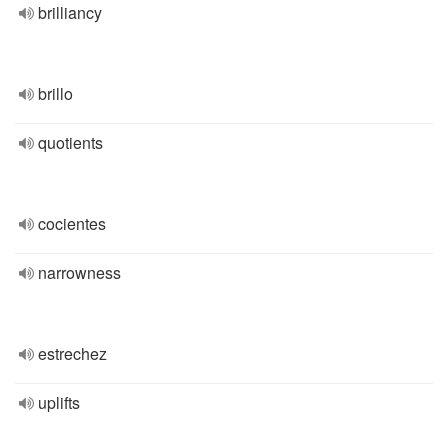
brilliancy
brillo
quotients
cocientes
narrowness
estrechez
uplifts