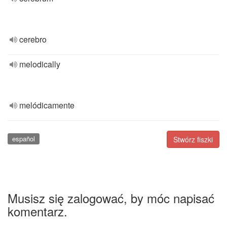
cerebro
melodically
melódicamente
español
Stwórz fiszki
Musisz się zalogować, by móc napisać
komentarz.