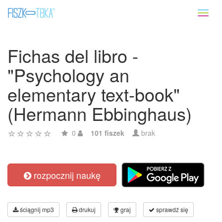
Toggl
naviga
Fichas del libro -
"Psychology an
elementary text-book"
(Hermann Ebbinghaus)
0
101 fiszek
brak
rozpocznij naukę
ściągnij mp3
drukuj
graj
sprawdź się