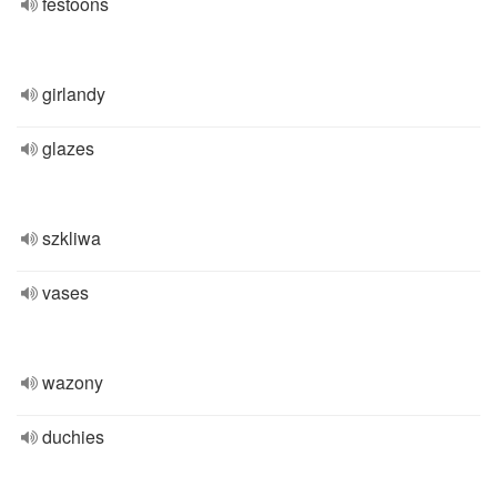
festoons
girlandy
glazes
szkliwa
vases
wazony
duchies