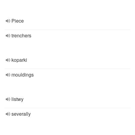
Piece
trenchers
koparki
mouldings
listwy
severally