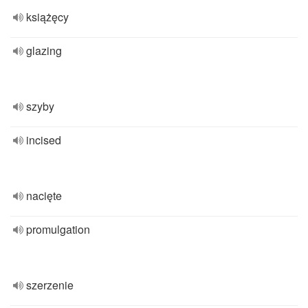
książęcy
glazing
szyby
incised
nacięte
promulgation
szerzenie