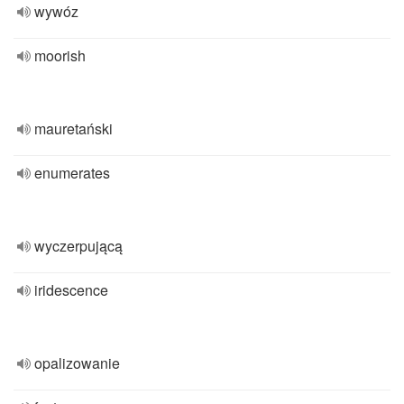
wywóz
moorish
mauretański
enumerates
wyczerpującą
iridescence
opalizowanie