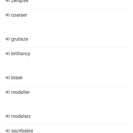
związek
coarser
grubsze
brilliancy
blask
modeller
modelarz
ascribable