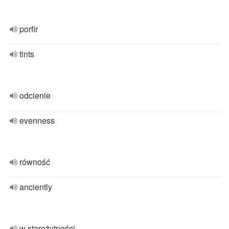
porfir
tints
odcienie
evenness
równość
anciently
w starożytności