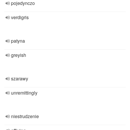
pojedynczo
verdigris
patyna
greyish
szarawy
unremittingly
niestrudzenie