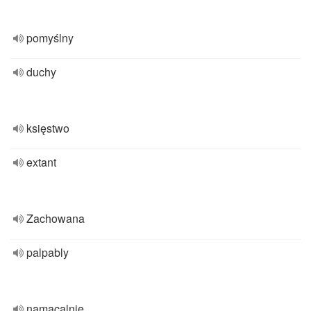
pomyślny
duchy
księstwo
extant
Zachowana
palpably
namacalnie