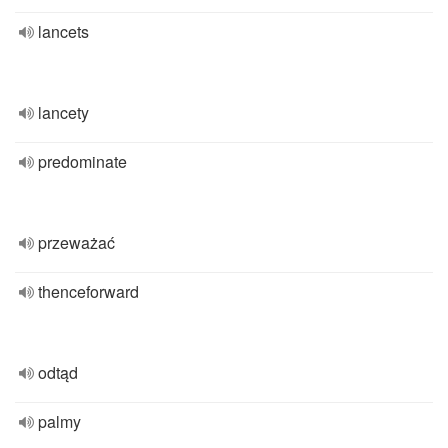
lancets
lancety
predominate
przeważać
thenceforward
odtąd
palmy