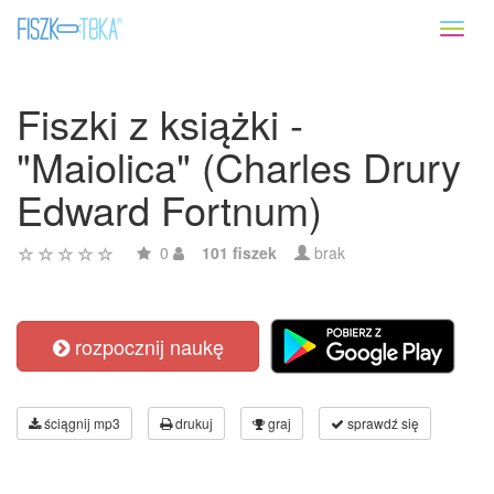
Toggl
naviga
Fiszki z książki -
"Maiolica" (Charles Drury
Edward Fortnum)
0
101 fiszek
brak
rozpocznij naukę
ściągnij mp3
drukuj
graj
sprawdź się