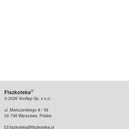
®
Fiszkoteka
© 2026 VocApp Sp. z o.o.
ul. Mielczarskiego 8 / 58
02-798 Warszawa, Polska
fiszkoteka@fiszkoteka.pl