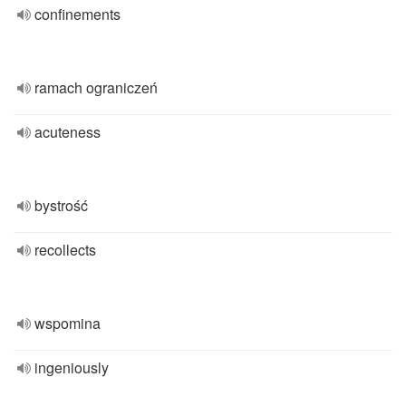
confinements
ramach ograniczeń
acuteness
bystrość
recollects
wspomina
ingeniously