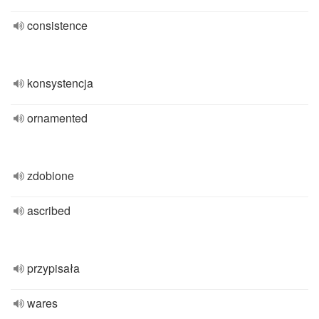
consistence
konsystencja
ornamented
zdobione
ascribed
przypisała
wares