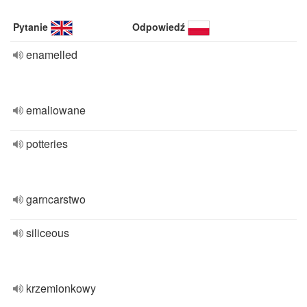
Pytanie
Odpowiedź
enamelled
emaliowane
potteries
garncarstwo
siliceous
krzemionkowy