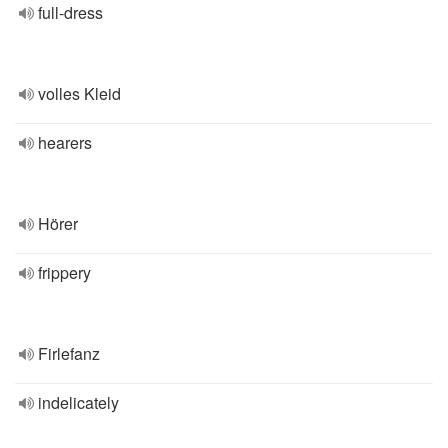
full-dress
volles Kleid
hearers
Hörer
frippery
Firlefanz
indelicately