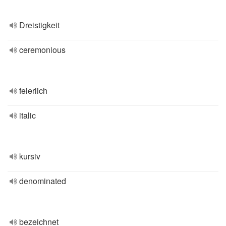
Dreistigkeit
ceremonious
feierlich
italic
kursiv
denominated
bezeichnet