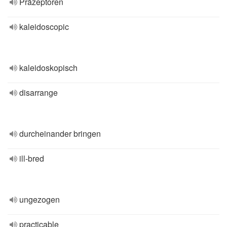
Präzeptoren
kaleidoscopic
kaleidoskopisch
disarrange
durcheinander bringen
ill-bred
ungezogen
practicable