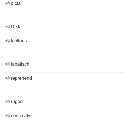
dicta
Dikta
factious
fanatisch
reprehend
rügen
concavity