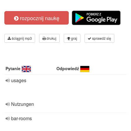
rozpocznij naukę
ściągnij mp3
drukuj
graj
sprawdź się
Pytanie
Odpowiedź
usages
Nutzungen
bar-rooms