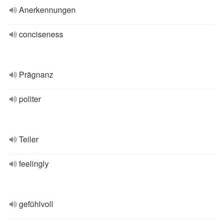
Anerkennungen
conciseness
Prägnanz
politer
Teiler
feelingly
gefühlvoll