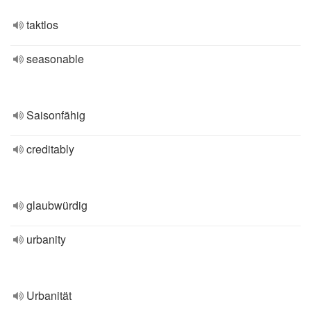
taktlos
seasonable
Saisonfähig
creditably
glaubwürdig
urbanity
Urbanität