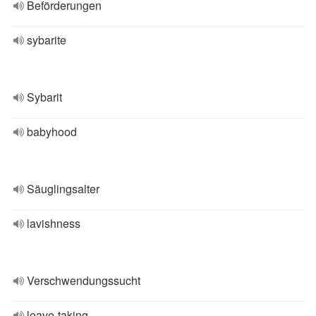
Beförderungen
sybarite
Sybarit
babyhood
Säuglingsalter
lavishness
Verschwendungssucht
leave-taking