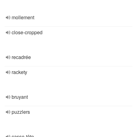
mollement
close-cropped
recadrée
rackety
bruyant
puzzlers
casse-tête