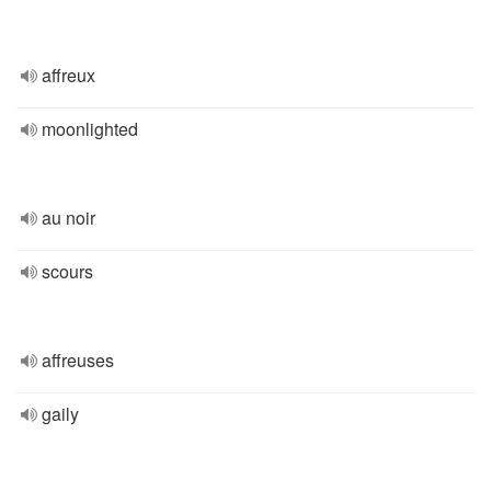
affreux
moonlighted
au noir
scours
affreuses
gaily