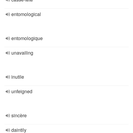
entomological
entomologique
unavailing
inutile
unfeigned
sincère
daintily