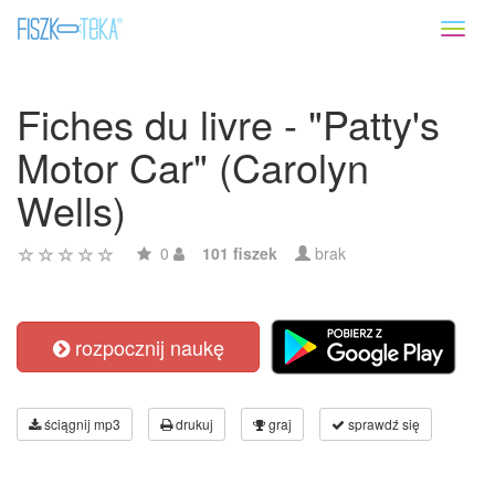
Toggl
naviga
Fiches du livre - "Patty's
Motor Car" (Carolyn
Wells)
0
101 fiszek
brak
rozpocznij naukę
ściągnij mp3
drukuj
graj
sprawdź się