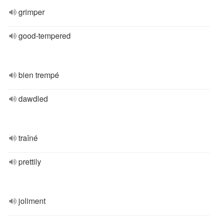
grimper
good-tempered
bien trempé
dawdled
traîné
prettily
joliment