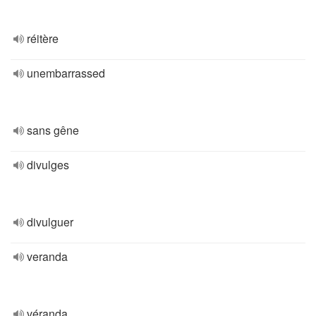
réitère
unembarrassed
sans gêne
divulges
divulguer
veranda
véranda