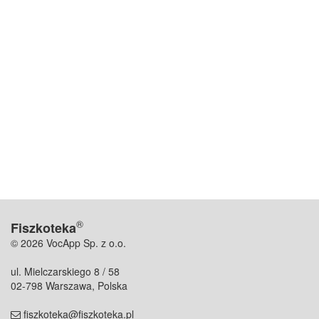
®
Fiszkoteka
© 2026 VocApp Sp. z o.o.
ul. Mielczarskiego 8 / 58
02-798 Warszawa, Polska
fiszkoteka@fiszkoteka.pl