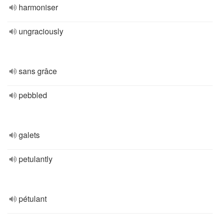
harmoniser
ungraciously
sans grâce
pebbled
galets
petulantly
pétulant