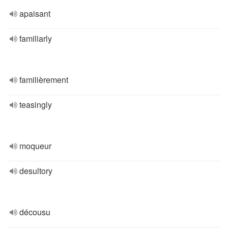
apaisant
familiarly
familièrement
teasingly
moqueur
desultory
décousu