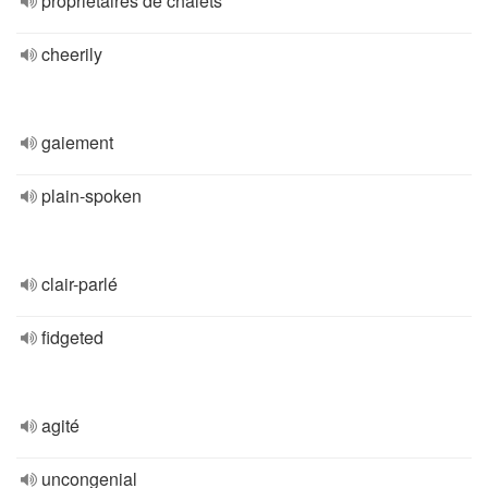
propriétaires de chalets
cheerily
gaiement
plain-spoken
clair-parlé
fidgeted
agité
uncongenial