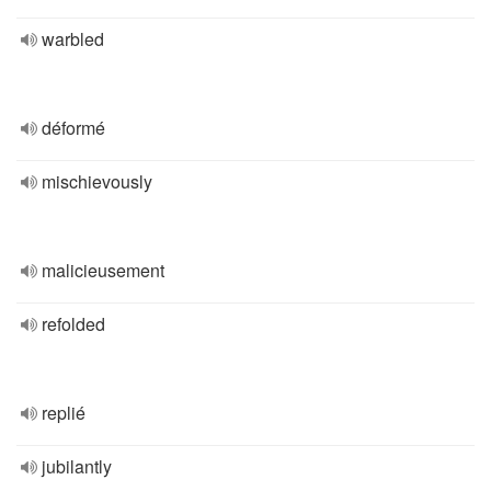
warbled
déformé
mischievously
malicieusement
refolded
replié
jubilantly