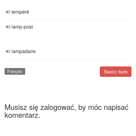
tempéré
lamp-post
lampadaire
Français
Stwórz fiszki
Musisz się zalogować, by móc napisać
komentarz.