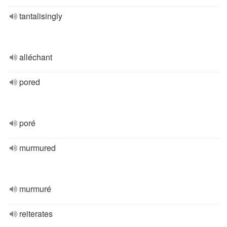
tantalisingly
alléchant
pored
poré
murmured
murmuré
reiterates