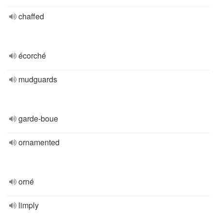
chaffed
écorché
mudguards
garde-boue
ornamented
orné
limply