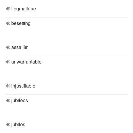
flegmatique
besetting
assaillir
unwarrantable
injustifiable
jubilees
jubilés