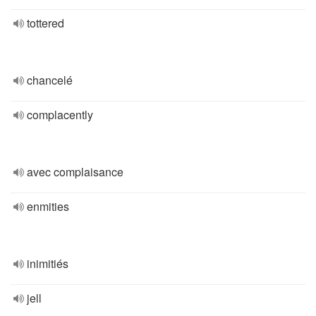
tottered
chancelé
complacently
avec complaisance
enmities
inimitiés
jell