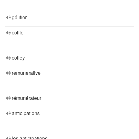
gélifier
collie
colley
remunerative
rémunérateur
anticipations
les anticipations