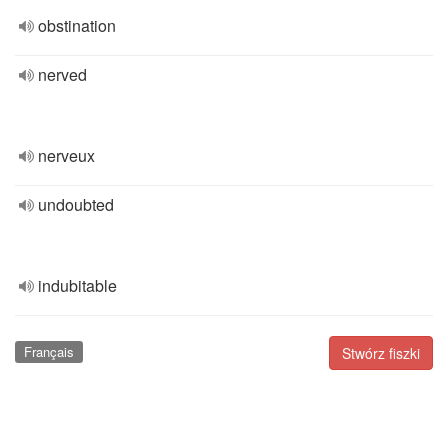
obstination
nerved
nerveux
undoubted
indubitable
Français
Stwórz fiszki