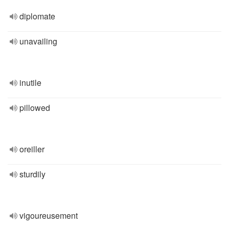
diplomate
unavailing
inutile
pillowed
oreiller
sturdily
vigoureusement