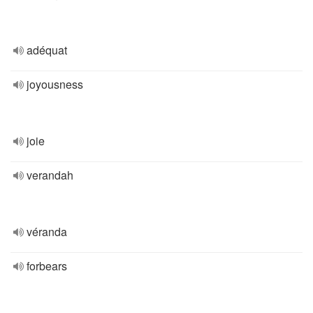
adéquat
joyousness
joie
verandah
véranda
forbears