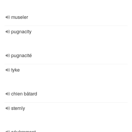
museler
pugnacity
pugnacité
tyke
chien bâtard
sternly
sévèrement