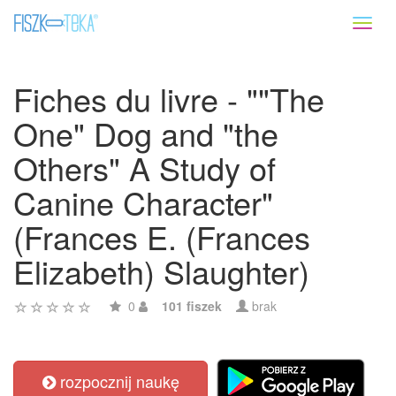
Toggl
naviga
Fiches du livre - ""The
One" Dog and "the
Others" A Study of
Canine Character"
(Frances E. (Frances
Elizabeth) Slaughter)
0
101 fiszek
brak
rozpocznij naukę