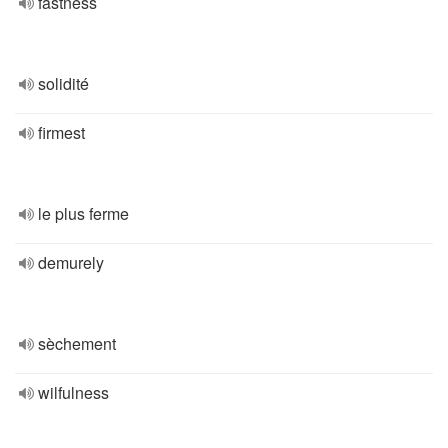
fastness
solidité
firmest
le plus ferme
demurely
sèchement
wilfulness