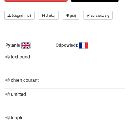
ściągnij mp3
drukuj
graj
sprawdź się
Pytanie
Odpowiedź
foxhound
chien courant
unfitted
inapte