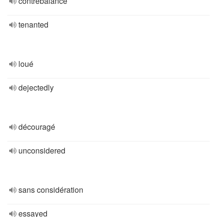
contrebalancé
tenanted
loué
dejectedly
découragé
unconsidered
sans considération
essayed