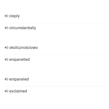
ciepły
circumstantially
okolicznościowo
empanelled
empaneled
exclaimed