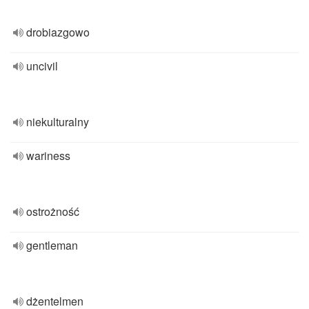
drobiazgowo
uncivil
niekulturalny
wariness
ostrożność
gentleman
dżentelmen