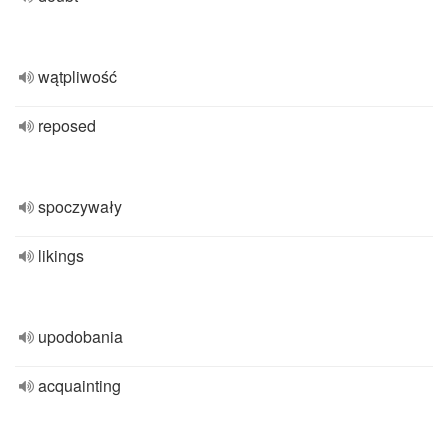
wątpliwość
reposed
spoczywały
likings
upodobania
acquainting