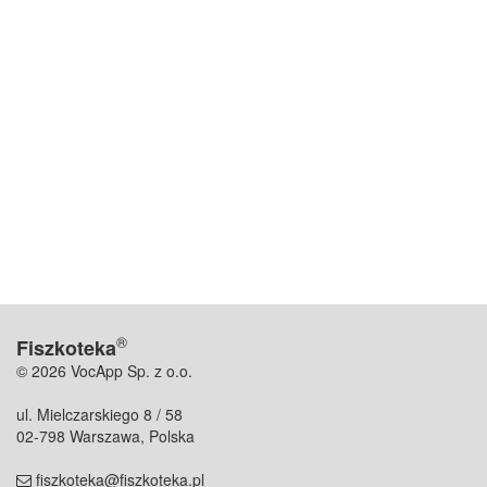
®
Fiszkoteka
© 2026 VocApp Sp. z o.o.
ul. Mielczarskiego 8 / 58
02-798 Warszawa, Polska
fiszkoteka@fiszkoteka.pl