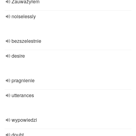
Zauważyłem
noiselessly
bezszelestnie
desire
pragnienie
utterances
wypowiedzi
doubt