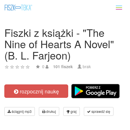
Toggl
naviga
Fiszki z książki - "The
Nine of Hearts A Novel"
(B. L. Farjeon)
0
101 fiszek
brak
rozpocznij naukę
ściągnij mp3
drukuj
graj
sprawdź się