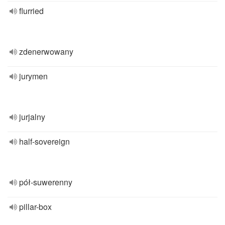
flurried
zdenerwowany
jurymen
jurjalny
half-sovereign
pół-suwerenny
pillar-box