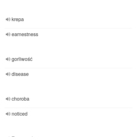
krepa
earnestness
gorliwość
disease
choroba
noticed