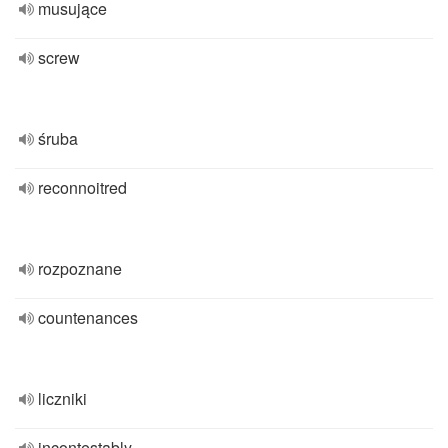
musujące
screw
śruba
reconnoitred
rozpoznane
countenances
liczniki
incontestably