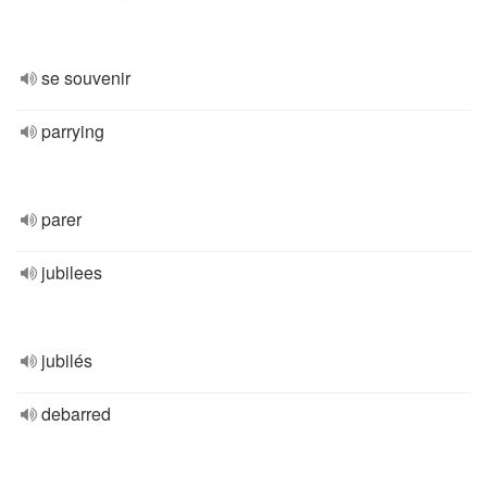
se souvenir
parrying
parer
jubilees
jubilés
debarred