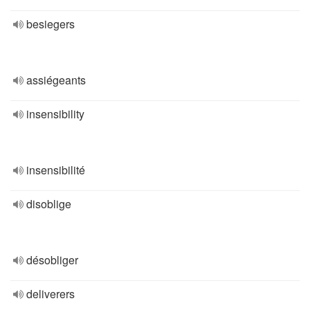
besiegers
assiégeants
insensibility
insensibilité
disoblige
désobliger
deliverers