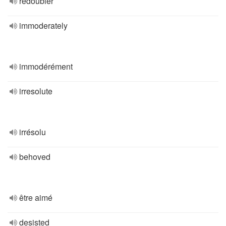
redoubler
immoderately
immodérément
irresolute
irrésolu
behoved
être aimé
desisted