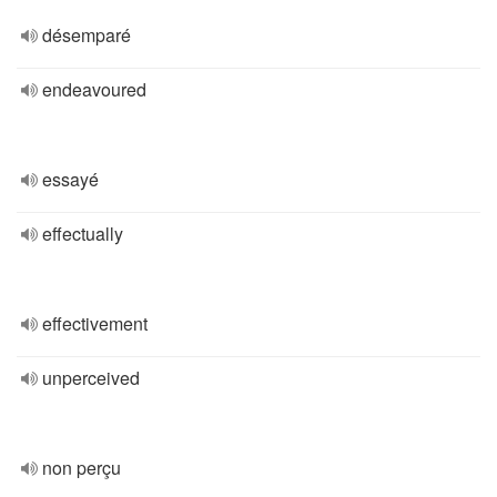
désemparé
endeavoured
essayé
effectually
effectivement
unperceived
non perçu