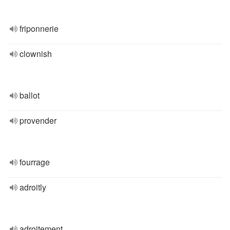
friponnerie
clownish
ballot
provender
fourrage
adroitly
adroitement