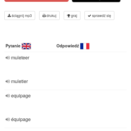
ściągnij mp3
drukuj
graj
sprawdź się
Pytanie
Odpowiedź
muleteer
muletier
equipage
équipage