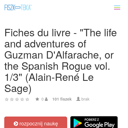
Toggl
naviga
Fiches du livre - "The life
and adventures of
Guzman D'Alfarache, or
the Spanish Rogue vol.
1/3" (Alain-René Le
Sage)
0
101 fiszek
brak
rozpocznij naukę