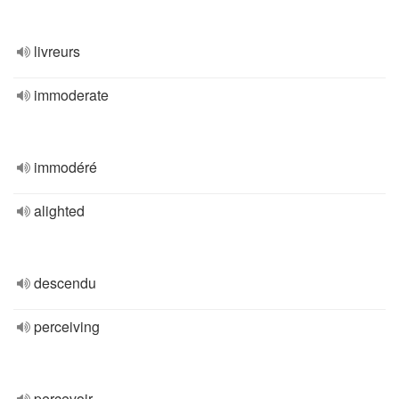
livreurs
immoderate
immodéré
alighted
descendu
perceiving
percevoir