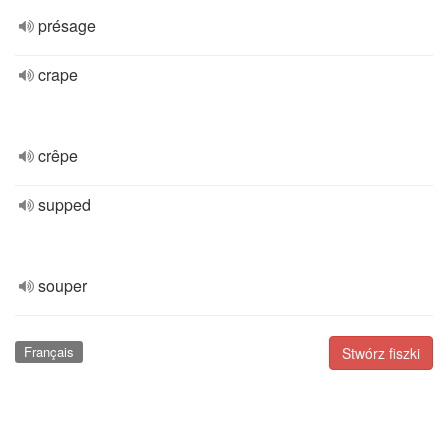
présage
crape
crêpe
supped
souper
Français
Stwórz fiszki