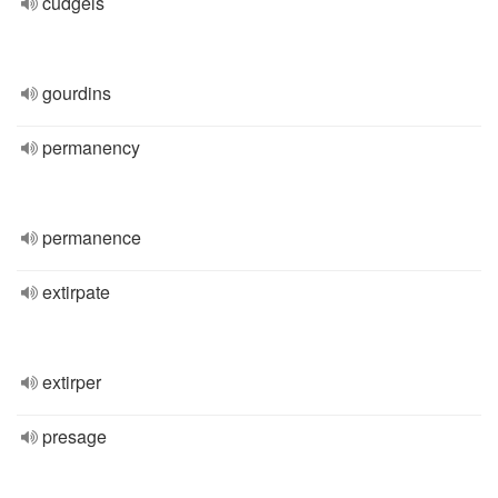
cudgels
gourdins
permanency
permanence
extirpate
extirper
presage