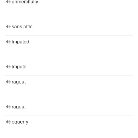
unmercifully
sans pitié
imputed
imputé
ragout
ragoût
equerry