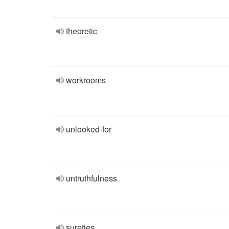
theoretic
workrooms
unlooked-for
untruthfulness
sureties