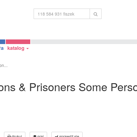
ła
katalog
n...
isons & Prisoners Some Pers
drukuj
graj
sprawdź się