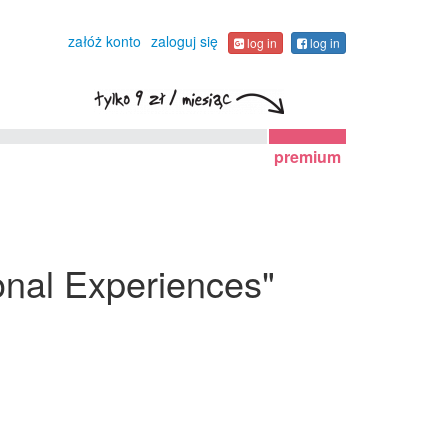
załóż konto
zaloguj się
log in
log in
premium
onal Experiences"