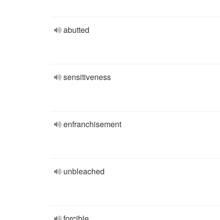
abutted
sensitiveness
enfranchisement
unbleached
forcible