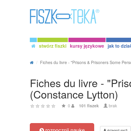
stwórz fiszki
kursy językowe
jak to dzia
Fiches du livre - "Prisons & Prisoners Some Perso
Fiches du livre - "Pr
(Constance Lytton)
0
101 fiszek
brak
rozpocznij naukę
ściągnij mp3