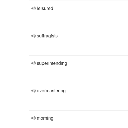
leisured
suffragists
superintending
overmastering
morning