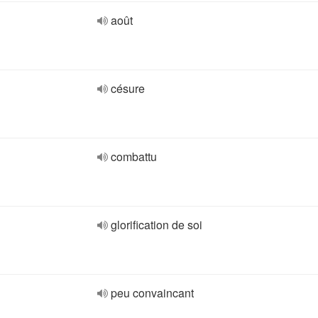
août
césure
combattu
glorification de soi
peu convaincant