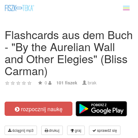
Toggl
naviga
Flashcards aus dem Buch
- "By the Aurelian Wall
and Other Elegies" (Bliss
Carman)
0
101 fiszek
brak
rozpocznij naukę
ściągnij mp3
drukuj
graj
sprawdź się