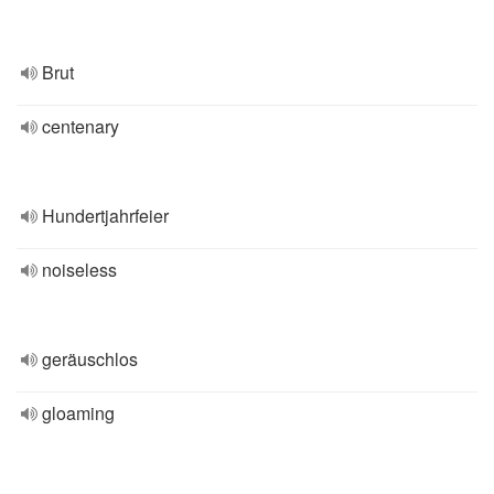
Brut
centenary
Hundertjahrfeier
noiseless
geräuschlos
gloaming