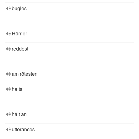
bugles
Hörner
reddest
am rötesten
halts
hält an
utterances