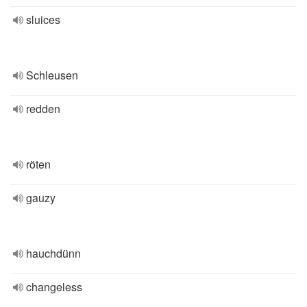
sluices
Schleusen
redden
röten
gauzy
hauchdünn
changeless