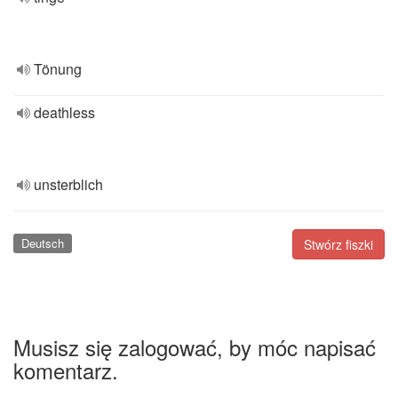
Tönung
deathless
unsterblich
Deutsch
Stwórz fiszki
Musisz się zalogować, by móc napisać
komentarz.