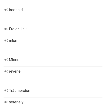
freehold
Freier Halt
mien
Miene
reverie
Träumereien
serenely