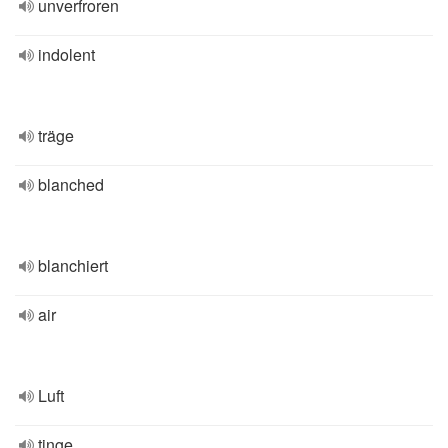
unverfroren
indolent
träge
blanched
blanchiert
air
Luft
tinge