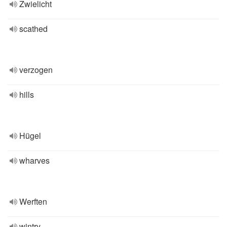
Zwielicht
scathed
verzogen
hills
Hügel
wharves
Werften
wintry