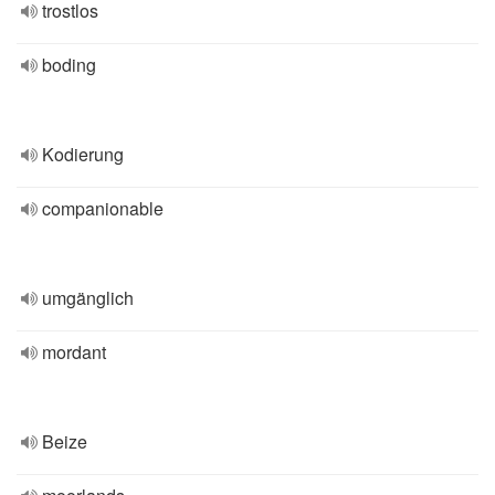
trostlos
boding
Kodierung
companionable
umgänglich
mordant
Beize