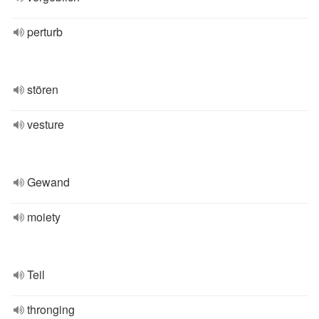
perturb
stören
vesture
Gewand
moiety
Teil
thronging