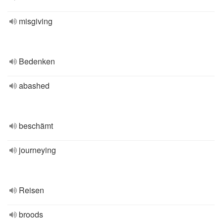
misgiving
Bedenken
abashed
beschämt
journeying
Reisen
broods