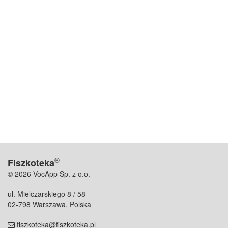
®
Fiszkoteka
© 2026 VocApp Sp. z o.o.
ul. Mielczarskiego 8 / 58
02-798 Warszawa, Polska
fiszkoteka@fiszkoteka.pl