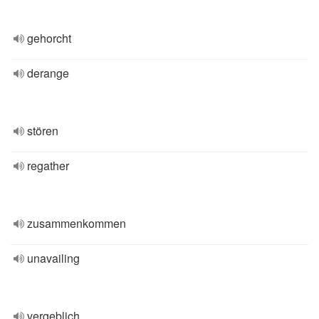
gehorcht
derange
stören
regather
zusammenkommen
unavailing
vergeblich