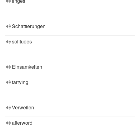
tinges
Schattierungen
solitudes
Einsamkeiten
tarrying
Verweilen
afterword