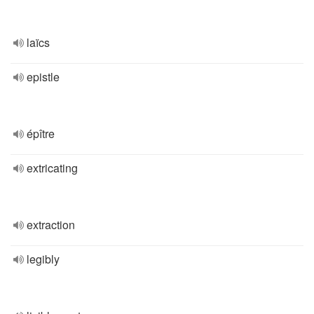
laïcs
epistle
épître
extricating
extraction
legibly