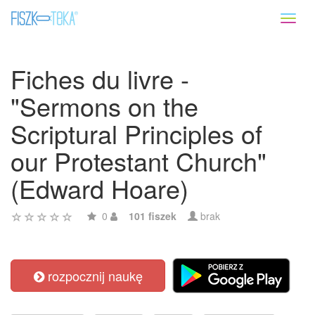
Toggl
naviga
Fiches du livre -
"Sermons on the
Scriptural Principles of
our Protestant Church"
(Edward Hoare)
0
101 fiszek
brak
rozpocznij naukę