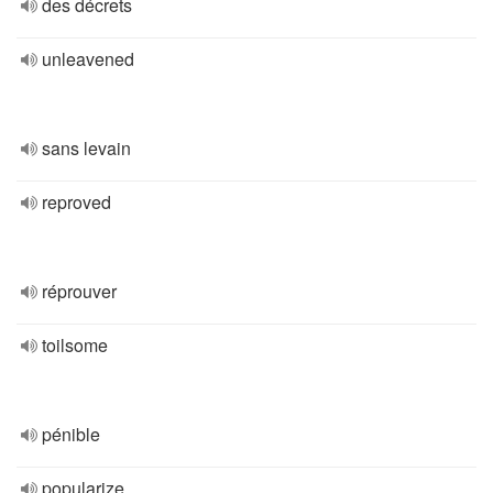
des décrets
unleavened
sans levain
reproved
réprouver
toilsome
pénible
popularize