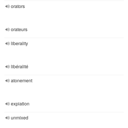
orators
orateurs
liberality
libéralité
atonement
expiation
unmixed