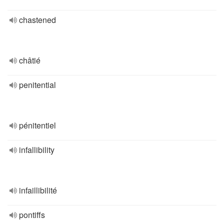
chastened
châtié
penitential
pénitentiel
infallibility
infaillibilité
pontiffs