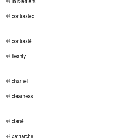
lisiblement
contrasted
contrasté
fleshly
charnel
clearness
clarté
patriarchs