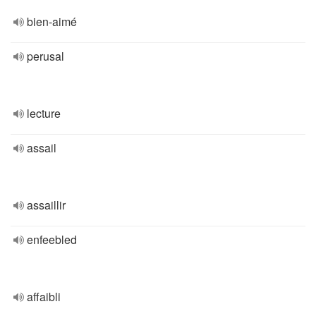
bien-aimé
perusal
lecture
assail
assaillir
enfeebled
affaibli