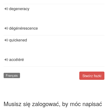
degeneracy
dégénérescence
quickened
accéléré
Français
Stwórz fiszki
Musisz się zalogować, by móc napisać