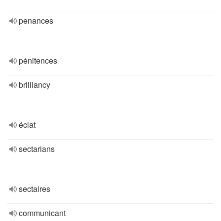
penances
pénitences
brilliancy
éclat
sectarians
sectaires
communicant