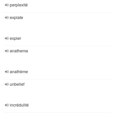
perplexité
expiate
expier
anathema
anathème
unbelief
incrédulité