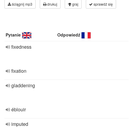
ściągnij mp3
drukuj
graj
sprawdź się
Pytanie
Odpowiedź
fixedness
fixation
gladdening
éblouir
imputed