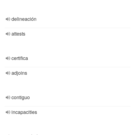
delineación
attests
certifica
adjoins
contiguo
incapacities