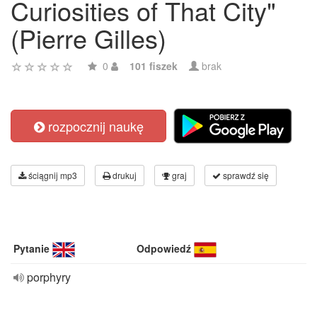
Curiosities of That City"
(Pierre Gilles)
0
101 fiszek
brak
rozpocznij naukę
ściągnij mp3
drukuj
graj
sprawdź się
Pytanie
Odpowiedź
porphyry