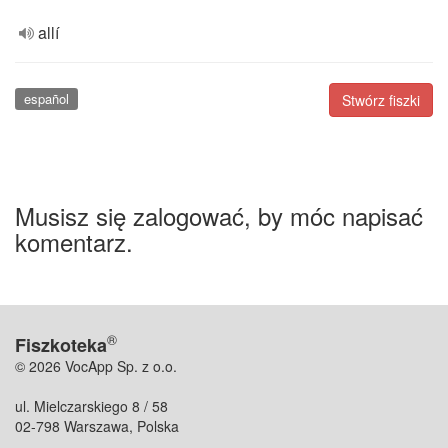
allí
español
Stwórz fiszki
Musisz się zalogować, by móc napisać
komentarz.
®
Fiszkoteka
© 2026 VocApp Sp. z o.o.
ul. Mielczarskiego 8 / 58
02-798 Warszawa, Polska