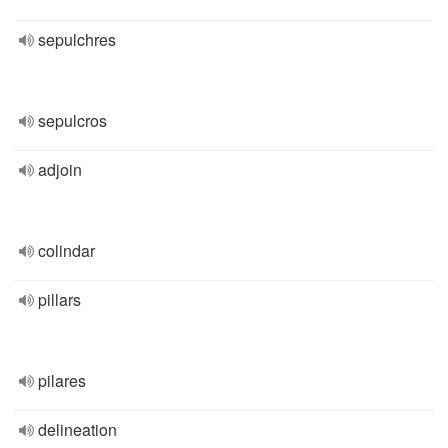
sepulchres
sepulcros
adjoin
colindar
pillars
pilares
delineation