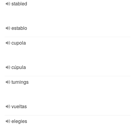
stabled
establo
cupola
cúpula
turnings
vueltas
elegies