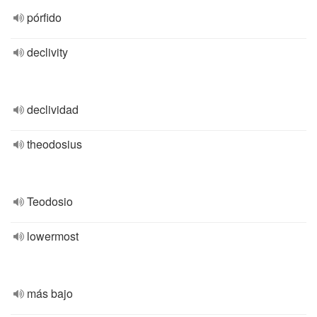
pórfido
declivity
declividad
theodosius
Teodosio
lowermost
más bajo