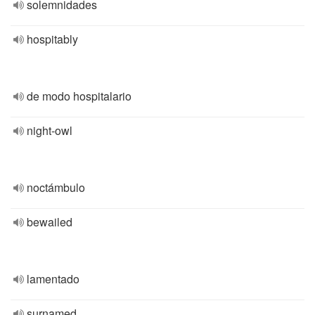
solemnidades
hospitably
de modo hospitalario
night-owl
noctámbulo
bewailed
lamentado
surnamed