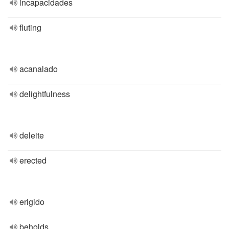
incapacidades
fluting
acanalado
delightfulness
deleite
erected
erigido
beholds