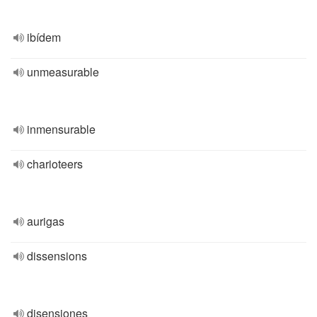
ibídem
unmeasurable
inmensurable
charioteers
aurigas
dissensions
disensiones