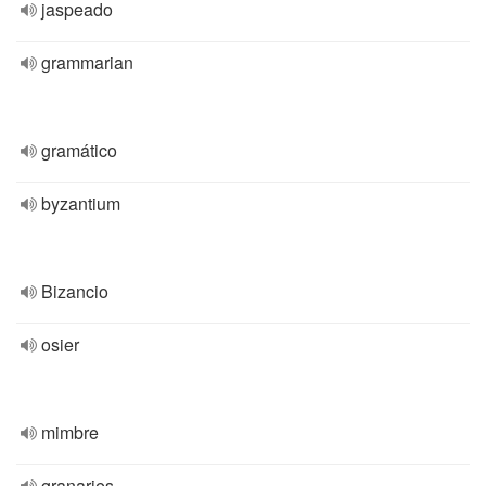
jaspeado
grammarian
gramático
byzantium
Bizancio
osier
mimbre
granaries