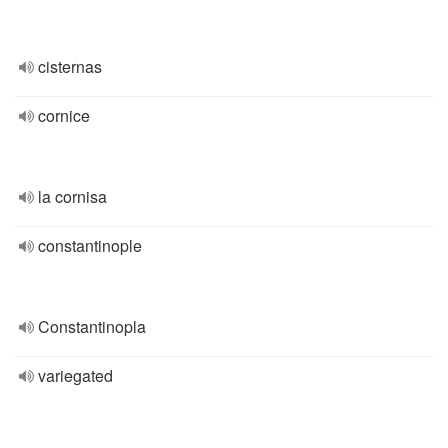
cisternas
cornice
la cornisa
constantinople
Constantinopla
variegated