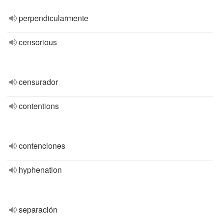
perpendicularmente
censorious
censurador
contentions
contenciones
hyphenation
separación