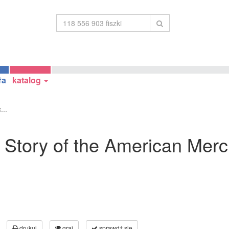
ła
katalog
...
he Story of the American Mer
drukuj
graj
sprawdź się