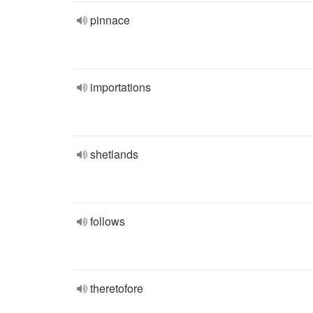
pinnace
importations
shetlands
follows
theretofore