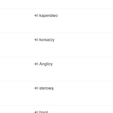
kaperstwo
korsarzy
Anglicy
sterową
brygi