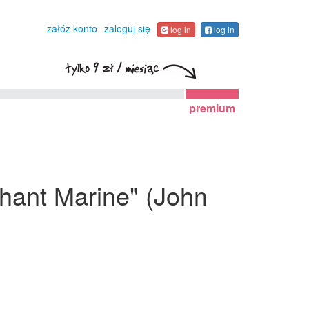
załóż konto
zaloguj się
log in
log in
premium
chant Marine" (John