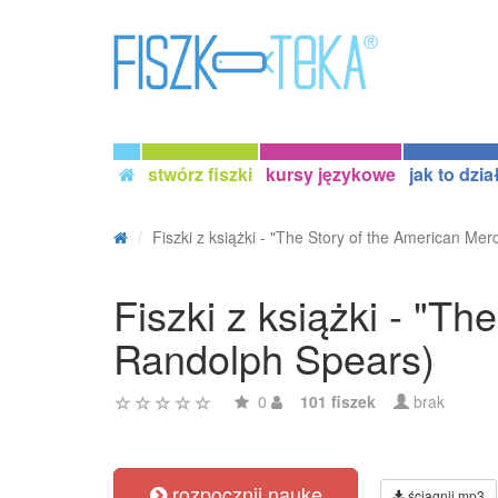
stwórz fiszki
kursy językowe
jak to dzia
Fiszki z książki - "The Story of the American Merc
Fiszki z książki - "T
Randolph Spears)
0
101 fiszek
brak
rozpocznij naukę
ściągnij mp3