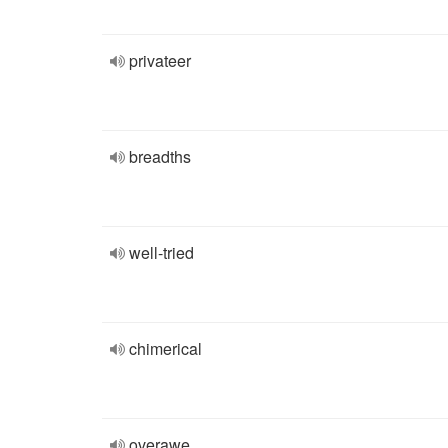
privateer
breadths
well-tried
chimerical
overawe