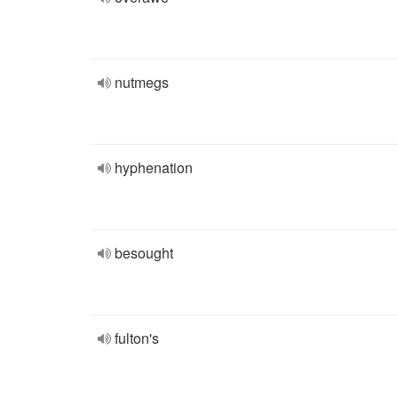
nutmegs
hyphenation
besought
fulton's