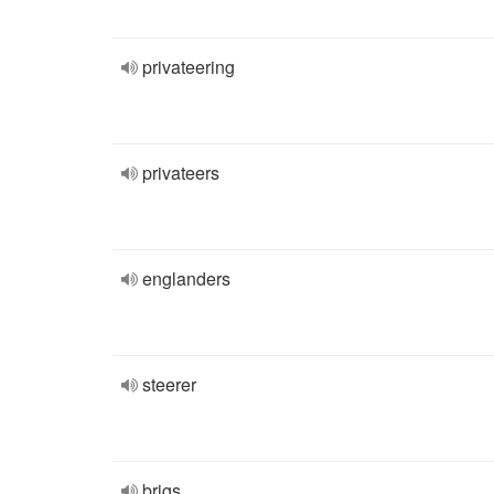
privateering
privateers
englanders
steerer
brigs