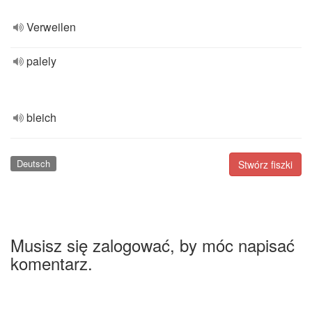
Verweilen
palely
bleich
Deutsch
Stwórz fiszki
Musisz się zalogować, by móc napisać
komentarz.