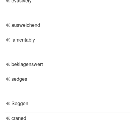
evasively
ausweichend
lamentably
beklagenswert
sedges
Seggen
craned