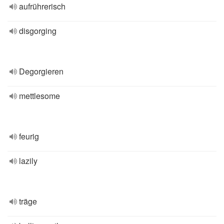
aufrührerisch
disgorging
Degorgieren
mettlesome
feurig
lazily
träge