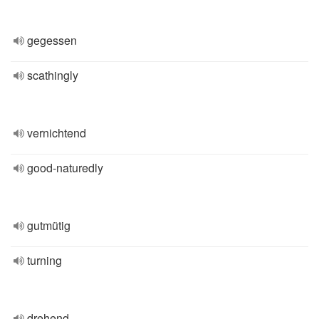
gegessen
scathingly
vernichtend
good-naturedly
gutmütig
turning
drehend