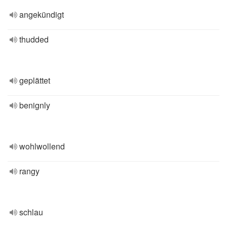
angekündigt
thudded
geplättet
benignly
wohlwollend
rangy
schlau