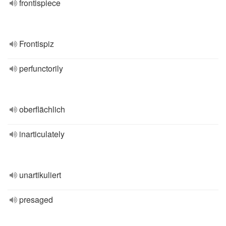
frontispiece
Frontispiz
perfunctorily
oberflächlich
inarticulately
unartikuliert
presaged