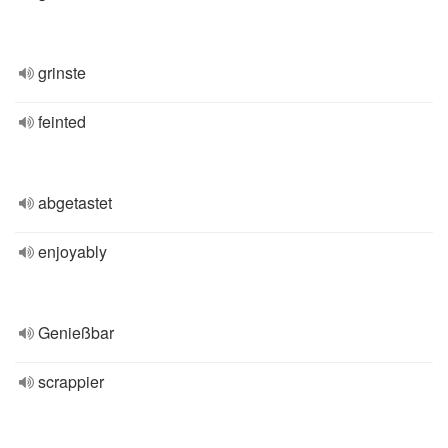
grinste
feinted
abgetastet
enjoyably
Genießbar
scrappier