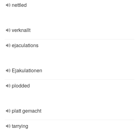
nettled
verknallt
ejaculations
Ejakulationen
plodded
platt gemacht
tarrying