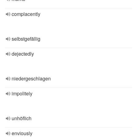
complacently
selbstgefällig
dejectedly
niedergeschlagen
impolitely
unhöflich
enviously