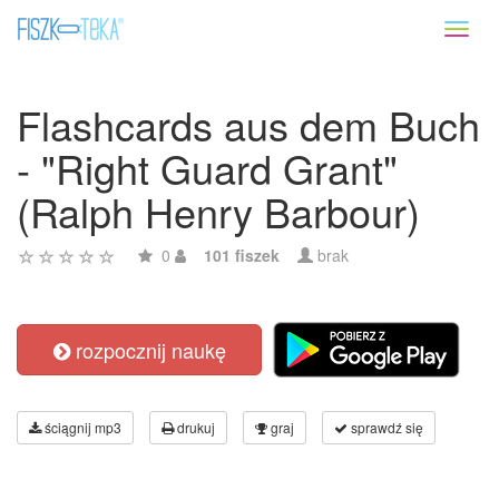
Toggl
naviga
Flashcards aus dem Buch
- "Right Guard Grant"
(Ralph Henry Barbour)
0
101 fiszek
brak
rozpocznij naukę
ściągnij mp3
drukuj
graj
sprawdź się