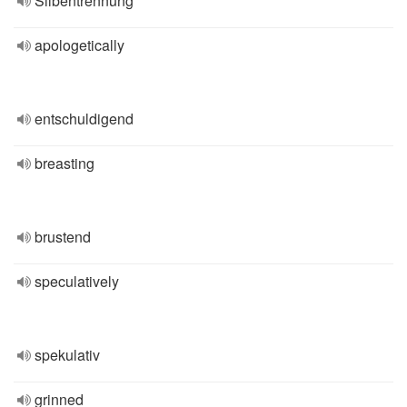
Silbentrennung
apologetically
entschuldigend
breasting
brustend
speculatively
spekulativ
grinned