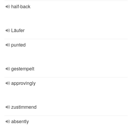
half-back
Läufer
punted
gestempelt
approvingly
zustimmend
absently