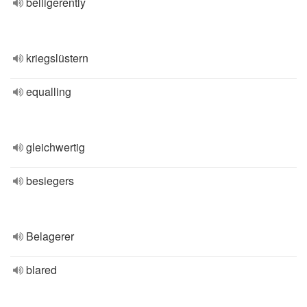
belligerently
kriegslüstern
equalling
gleichwertig
besiegers
Belagerer
blared