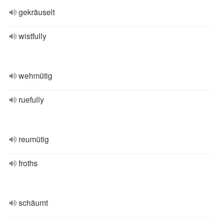
gekräuselt
wistfully
wehmütig
ruefully
reumütig
froths
schäumt