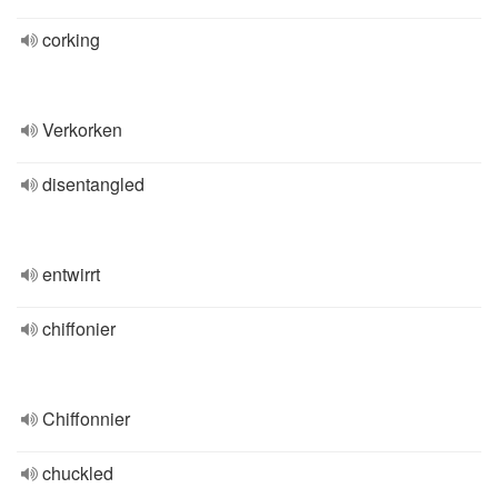
corking
Verkorken
disentangled
entwirrt
chiffonier
Chiffonnier
chuckled