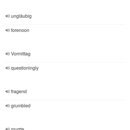
ungläubig
forenoon
Vormittag
questioningly
fragend
grumbled
murrte