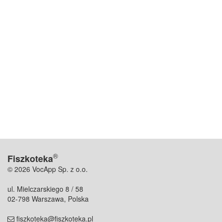
®
Fiszkoteka
© 2026 VocApp Sp. z o.o.
ul. Mielczarskiego 8 / 58
02-798 Warszawa, Polska
fiszkoteka@fiszkoteka.pl