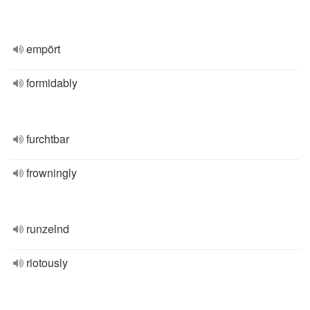
empört
formidably
furchtbar
frowningly
runzelnd
riotously