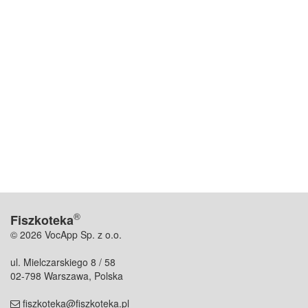
®
Fiszkoteka
© 2026 VocApp Sp. z o.o.
ul. Mielczarskiego 8 / 58
02-798 Warszawa, Polska
fiszkoteka@fiszkoteka.pl