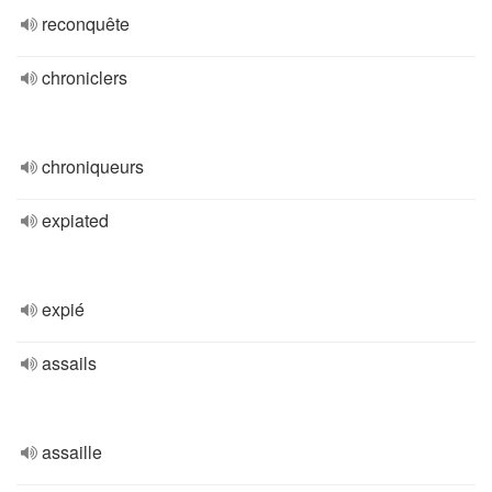
reconquête
chroniclers
chroniqueurs
expiated
expié
assails
assaille