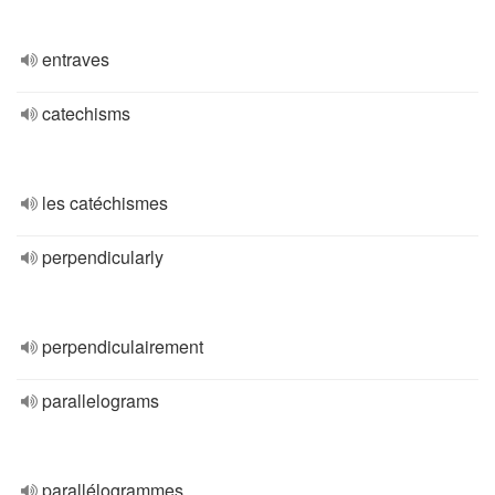
entraves
catechisms
les catéchismes
perpendicularly
perpendiculairement
parallelograms
parallélogrammes