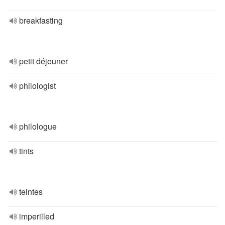
breakfasting
petit déjeuner
philologist
philologue
tints
teintes
imperilled