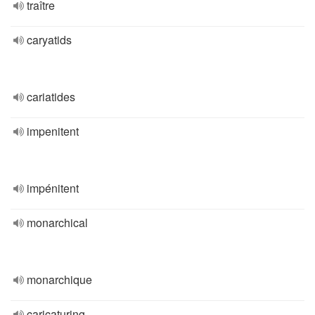
traître
caryatids
cariatides
impenitent
impénitent
monarchical
monarchique
caricaturing