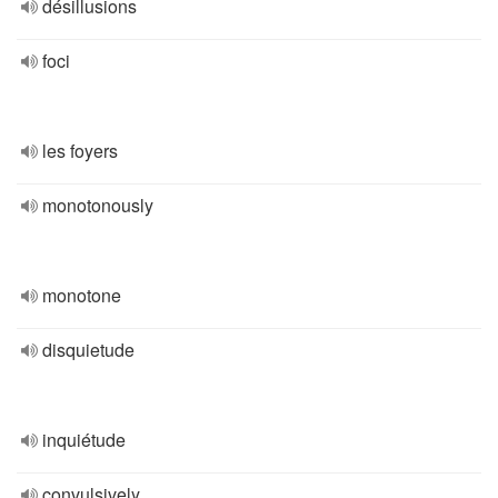
désillusions
foci
les foyers
monotonously
monotone
disquietude
inquiétude
convulsively