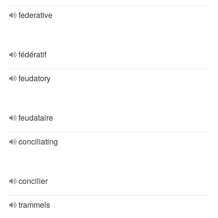
federative
fédératif
feudatory
feudataire
conciliating
concilier
trammels