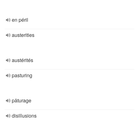
en péril
austerities
austérités
pasturing
pâturage
disillusions