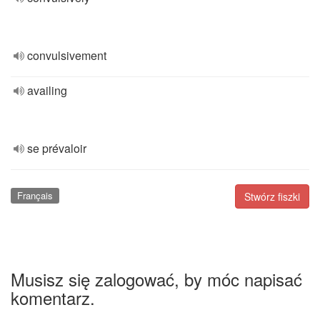
convulsivement
availing
se prévaloir
Français
Stwórz fiszki
Musisz się zalogować, by móc napisać
komentarz.