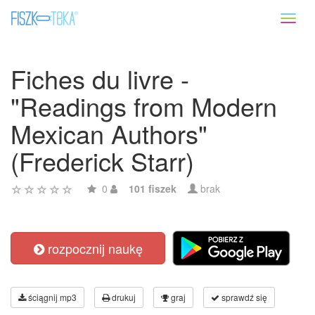
Toggl
naviga
Fiches du livre -
"Readings from Modern
Mexican Authors"
(Frederick Starr)
0
101 fiszek
brak
rozpocznij naukę
ściągnij mp3
drukuj
graj
sprawdź się