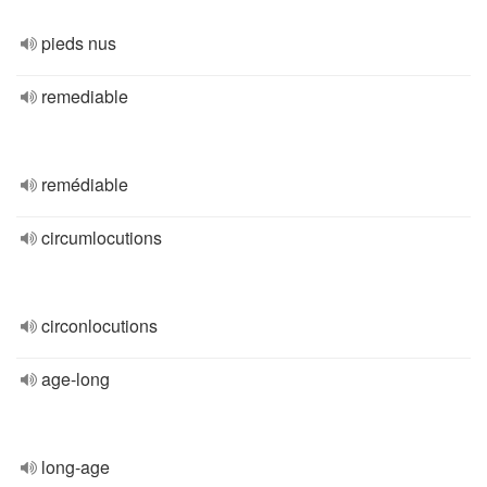
pieds nus
remediable
remédiable
circumlocutions
circonlocutions
age-long
long-age