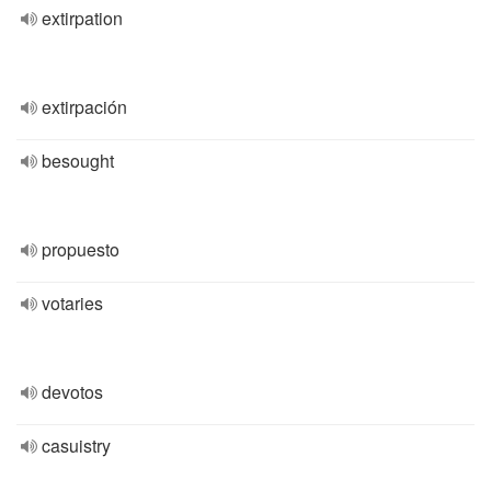
extirpation
extirpación
besought
propuesto
votaries
devotos
casuistry