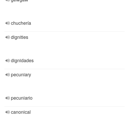
chuchería
dignities
dignidades
pecuniary
pecuniario
canonical