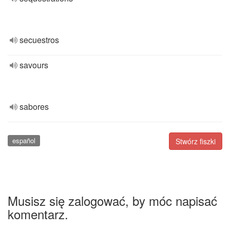
secuestros
savours
sabores
español
Stwórz fiszki
Musisz się zalogować, by móc napisać
komentarz.