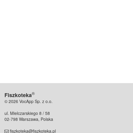
®
Fiszkoteka
© 2026 VocApp Sp. z o.o.
ul. Mielczarskiego 8 / 58
02-798 Warszawa, Polska
fiszkoteka@fiszkoteka.pl