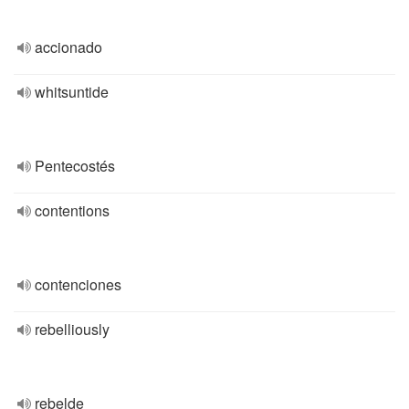
accionado
whitsuntide
Pentecostés
contentions
contenciones
rebelliously
rebelde