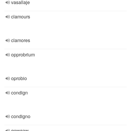
vasallaje
clamours
clamores
opprobrium
oprobio
condign
condigno
gewgaw