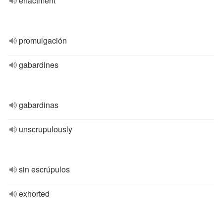
enactment
promulgación
gabardines
gabardinas
unscrupulously
sin escrúpulos
exhorted