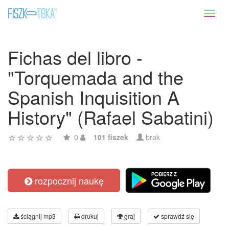
Toggl
naviga
Fichas del libro -
"Torquemada and the
Spanish Inquisition A
History" (Rafael Sabatini)
0
101 fiszek
brak
rozpocznij naukę
ściągnij mp3
drukuj
graj
sprawdź się