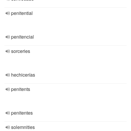
penitential
penitencial
sorceries
hechicerías
penitents
penitentes
solemnities