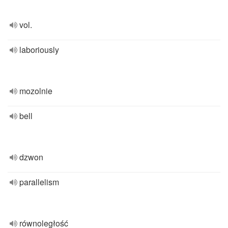
vol.
laboriously
mozolnie
bell
dzwon
parallelism
równoległość