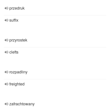
przedruk
suffix
przyrostek
clefts
rozpadliny
freighted
zafrachtowany