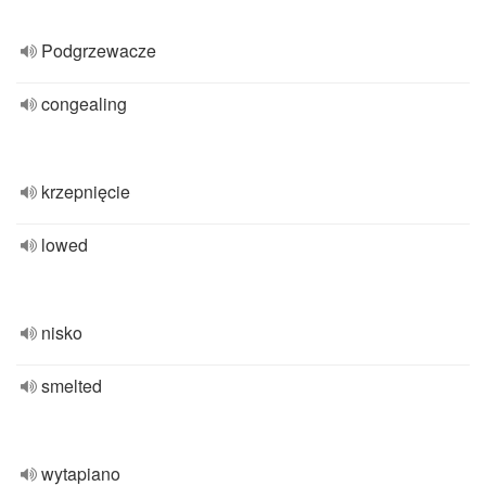
Podgrzewacze
congealing
krzepnięcie
lowed
nisko
smelted
wytapiano