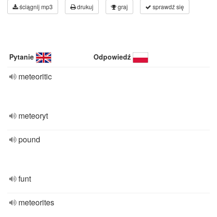
ściągnij mp3
drukuj
graj
sprawdź się
Pytanie
Odpowiedź
meteoritic
meteoryt
pound
funt
meteorites