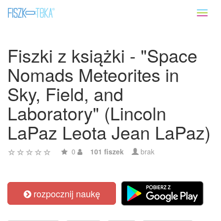
Toggl
naviga
Fiszki z książki - "Space
Nomads Meteorites in
Sky, Field, and
Laboratory" (Lincoln
LaPaz Leota Jean LaPaz)
0
101 fiszek
brak
rozpocznij naukę