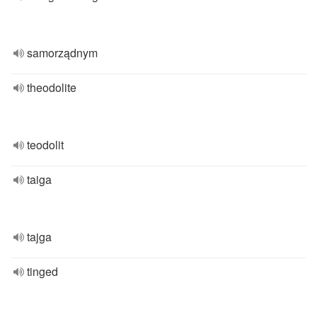
samorządnym
theodolite
teodolit
taiga
tajga
tinged