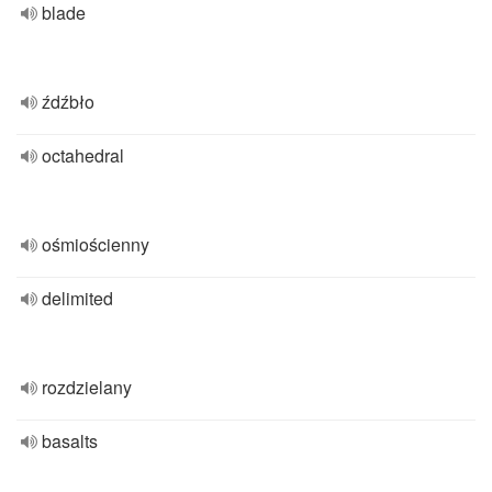
blade
źdźbło
octahedral
ośmiościenny
delimited
rozdzielany
basalts