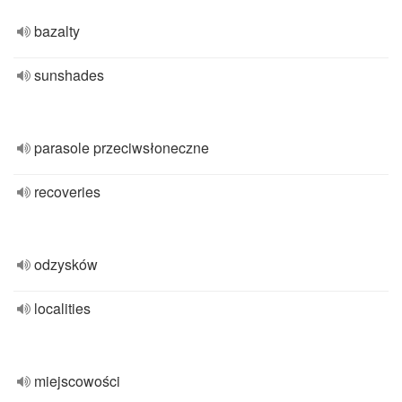
bazalty
sunshades
parasole przeciwsłoneczne
recoveries
odzysków
localities
miejscowości