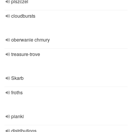
piszczel
cloudbursts
oberwanie chmury
treasure-trove
Skarb
froths
pianki
distributions