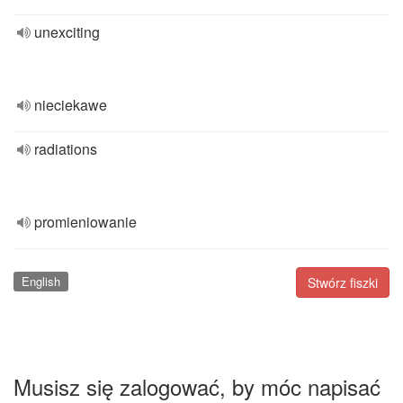
unexciting
nieciekawe
radiations
promieniowanie
English
Stwórz fiszki
Musisz się zalogować, by móc napisać