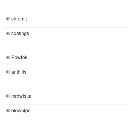
chromit
coatings
Powłoki
anthills
mrowiska
blowpipe