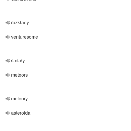
rozkłady
venturesome
śmiały
meteors
meteory
asteroidal