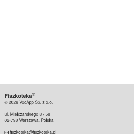
®
Fiszkoteka
© 2026 VocApp Sp. z o.o.
ul. Mielczarskiego 8 / 58
02-798 Warszawa, Polska
fiszkoteka@fiszkoteka.pl