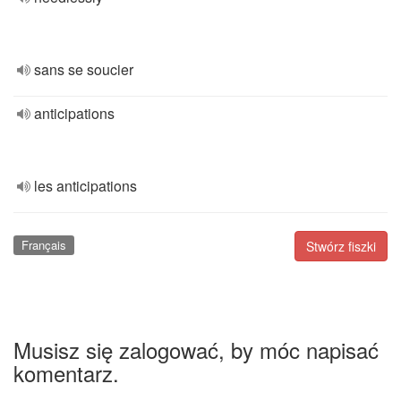
sans se soucier
anticipations
les anticipations
Français
Stwórz fiszki
Musisz się zalogować, by móc napisać
komentarz.