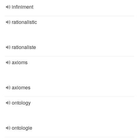
infiniment
rationalistic
rationaliste
axioms
axiomes
ontology
ontologie