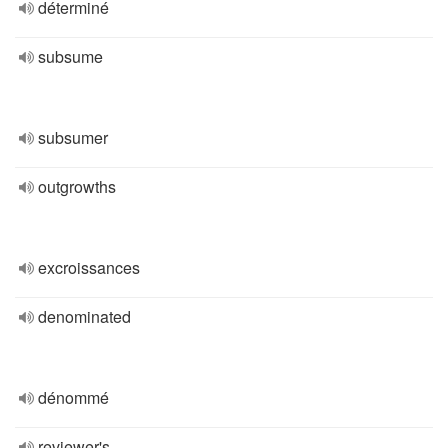
déterminé
subsume
subsumer
outgrowths
excroissances
denominated
dénommé
reviewer's