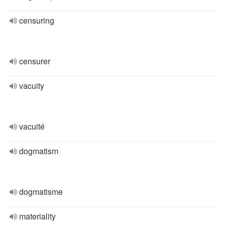
censuring
censurer
vacuity
vacuité
dogmatism
dogmatisme
materiality