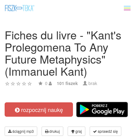
Toggl
naviga
Fiches du livre - "Kant's
Prolegomena To Any
Future Metaphysics"
(Immanuel Kant)
0
101 fiszek
brak
rozpocznij naukę
ściągnij mp3
drukuj
graj
sprawdź się