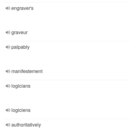
engraver's
graveur
palpably
manifestement
logicians
logiciens
authoritatively