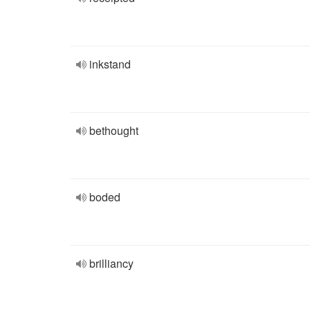
inkstand
bethought
boded
brilliancy