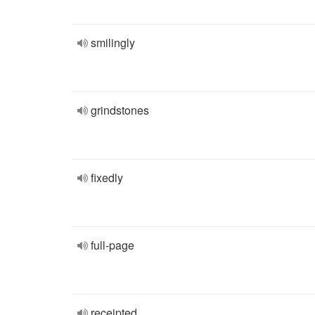
smilingly
grindstones
fixedly
full-page
receipted