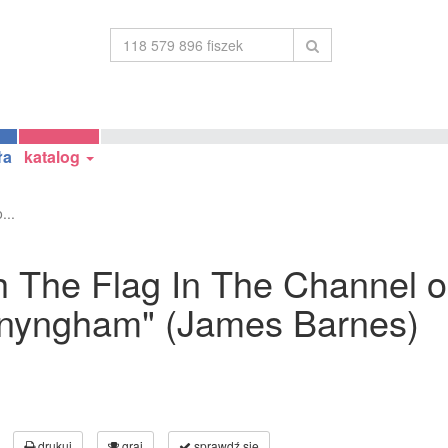
ła
katalog
...
ith The Flag In The Channel 
onyngham" (James Barnes)
drukuj
graj
sprawdź się