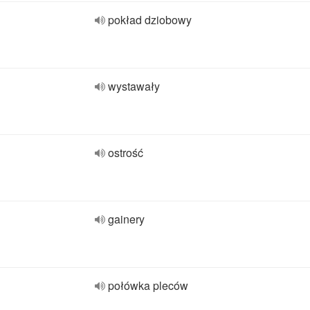
pokład dziobowy
wystawały
ostrość
gainery
połówka pleców