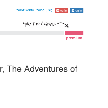
załóż konto
zaloguj się
log in
log in
premium
or, The Adventures of