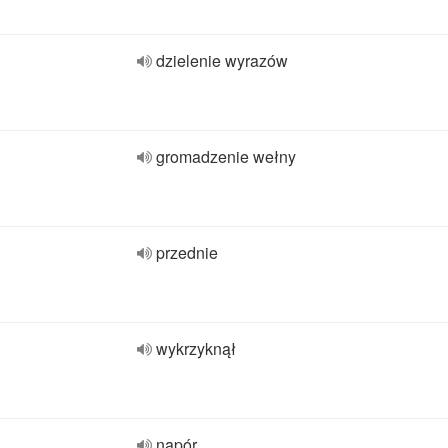
dzielenie wyrazów
gromadzenie wełny
przednie
wykrzyknął
napór