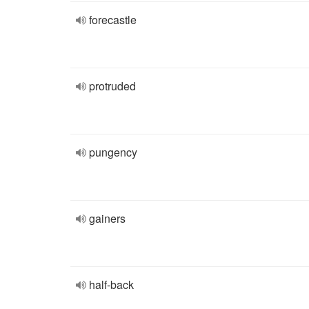
forecastle
protruded
pungency
gainers
half-back