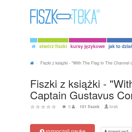
stwórz fiszki
kursy językowe
jak to dzia
Fiszki z książki - "With The Flag In The Channel o
Fiszki z książki - "W
Captain Gustavus C
0
101 fiszek
brak
rozpocznij naukę
ściągnij mp3