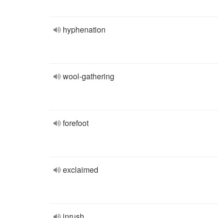
hyphenation
wool-gathering
forefoot
exclaimed
inrush