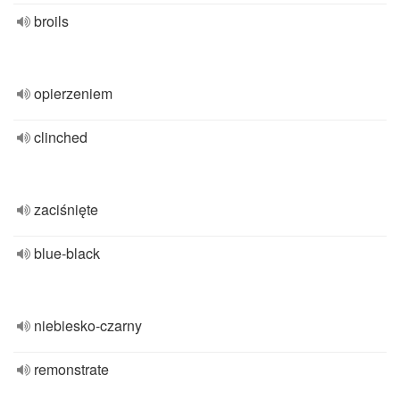
broils
opierzeniem
clinched
zaciśnięte
blue-black
niebiesko-czarny
remonstrate