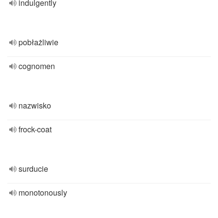
indulgently
pobłażliwie
cognomen
nazwisko
frock-coat
surducie
monotonously