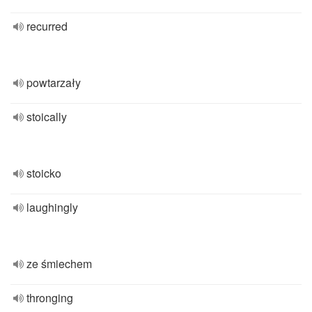
recurred
powtarzały
stoically
stoicko
laughingly
ze śmiechem
thronging