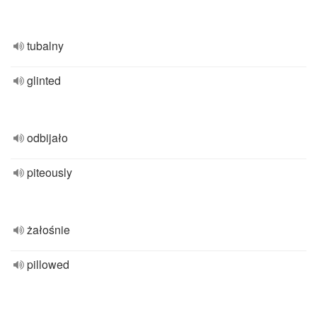
tubalny
glinted
odbijało
piteously
żałośnie
pillowed