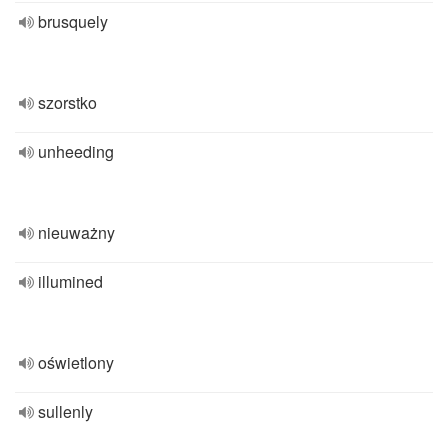
brusquely
szorstko
unheeding
nieuważny
illumined
oświetlony
sullenly