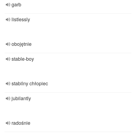
garb
listlessly
obojętnie
stable-boy
stabilny chłopiec
jubilantly
radośnie