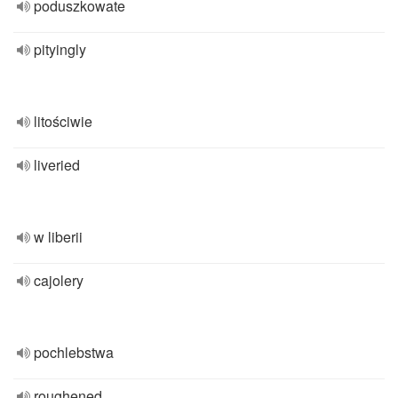
poduszkowate
pityingly
litościwie
liveried
w liberii
cajolery
pochlebstwa
roughened