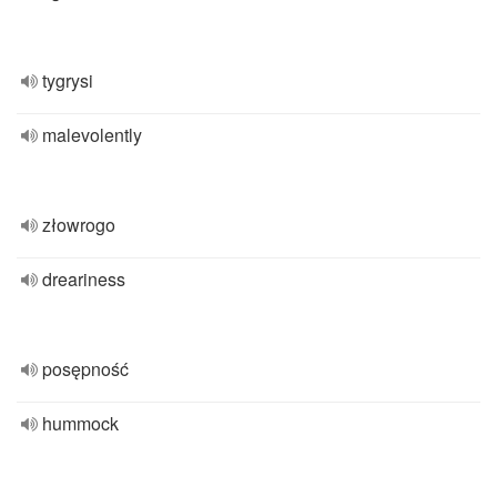
tygrysi
malevolently
złowrogo
dreariness
posępność
hummock