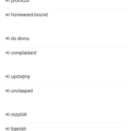
proroczo
homeward-bound
do domu
complaisant
uprzejmy
unclasped
rozplótł
tigerish