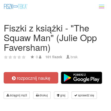
Toggl
naviga
Fiszki z książki - "The
Squaw Man" (Julie Opp
Faversham)
0
101 fiszek
brak
rozpocznij naukę
ściągnij mp3
drukuj
graj
sprawdź się