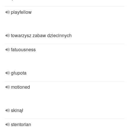
playfellow
towarzysz zabaw dziecinnych
fatuousness
głupota
motioned
skinął
stentorian