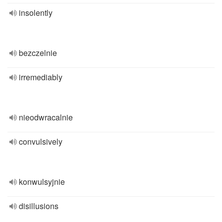
insolently
bezczelnie
irremediably
nieodwracalnie
convulsively
konwulsyjnie
disillusions