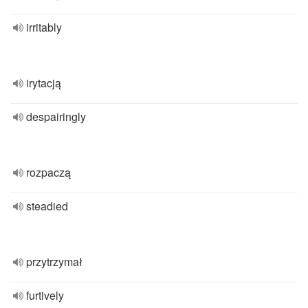
irritably
irytacją
despairingly
rozpaczą
steadied
przytrzymał
furtively