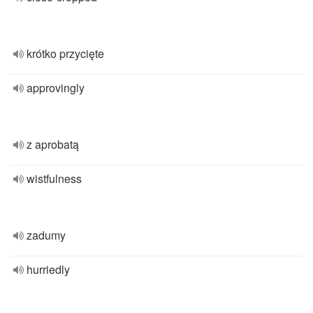
krótko przycięte
approvingly
z aprobatą
wistfulness
zadumy
hurriedly