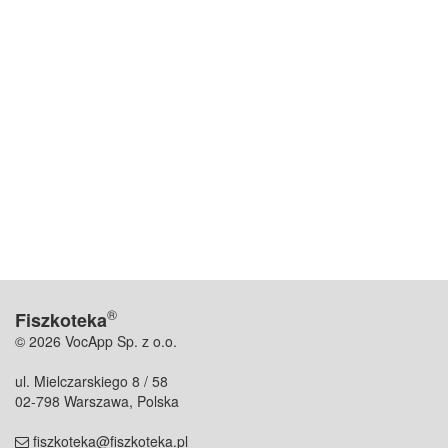
®
Fiszkoteka
© 2026 VocApp Sp. z o.o.
ul. Mielczarskiego 8 / 58
02-798 Warszawa, Polska
fiszkoteka@fiszkoteka.pl