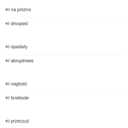
na próżno
drooped
opadały
abruptness
nagłość
forebode
przeczuć