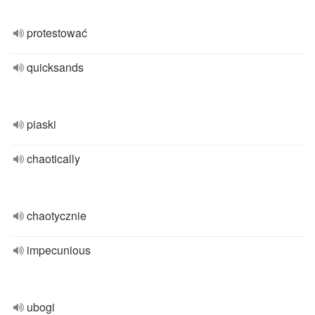
protestować
quicksands
piaski
chaotically
chaotycznie
impecunious
ubogi