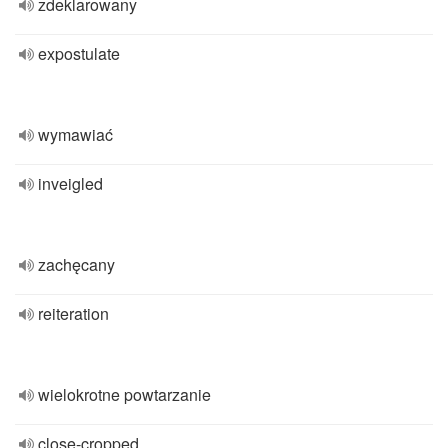
zdeklarowany
expostulate
wymawiać
inveigled
zachęcany
reiteration
wielokrotne powtarzanie
close-cropped