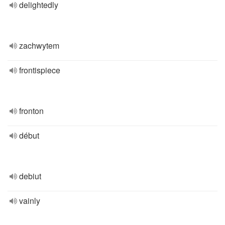
delightedly
zachwytem
frontispiece
fronton
début
debiut
vainly