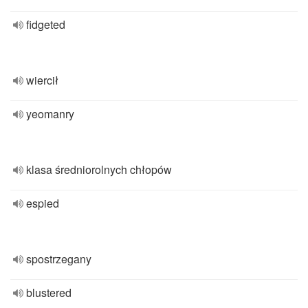
fidgeted
wiercił
yeomanry
klasa średniorolnych chłopów
espied
spostrzegany
blustered