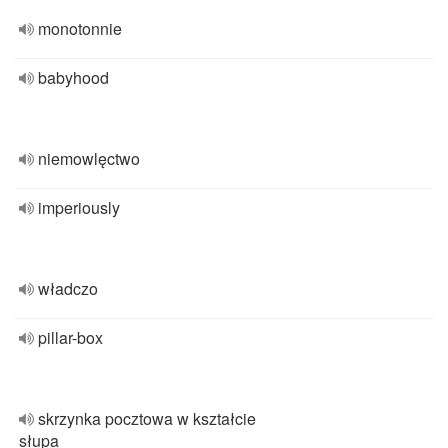
monotonnie
babyhood
niemowlęctwo
imperiously
władczo
pillar-box
skrzynka pocztowa w kształcie
słupa