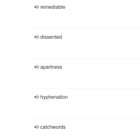
remediable
dissented
apartness
hyphenation
catchwords