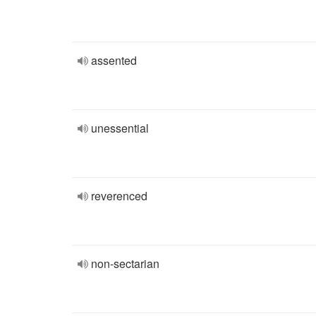
assented
unessential
reverenced
non-sectarian