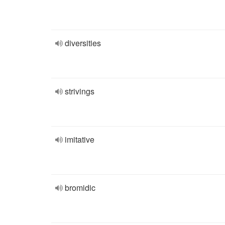
diversities
strivings
imitative
bromidic