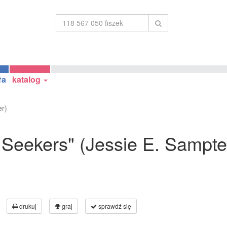
ła
katalog
er)
e Seekers" (Jessie E. Sampte
drukuj
graj
sprawdź się