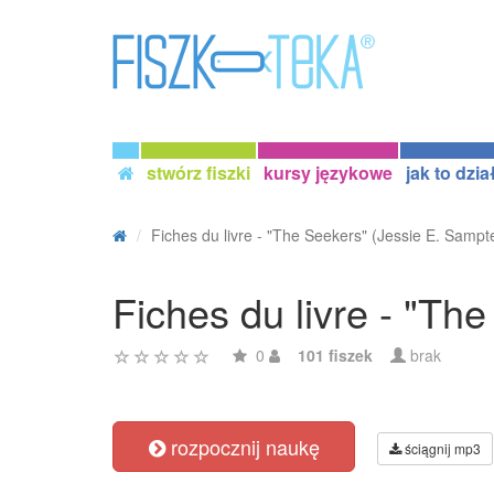
stwórz fiszki
kursy językowe
jak to dzia
Fiches du livre - "The Seekers" (Jessie E. Sampt
Fiches du livre - "Th
0
101 fiszek
brak
rozpocznij naukę
ściągnij mp3