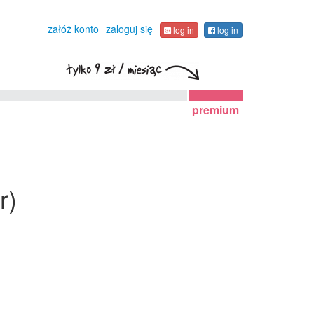
załóż konto
zaloguj się
log in
log in
premium
r)