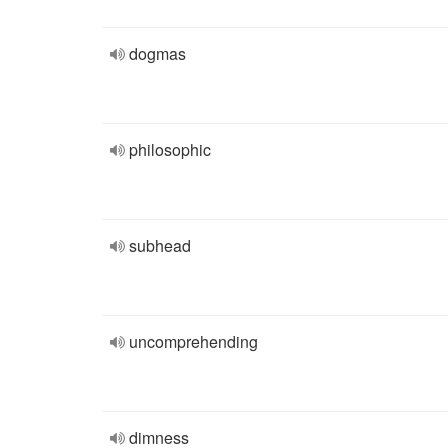
dogmas
philosophic
subhead
uncomprehending
dimness