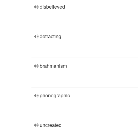
disbelieved
detracting
brahmanism
phonographic
uncreated