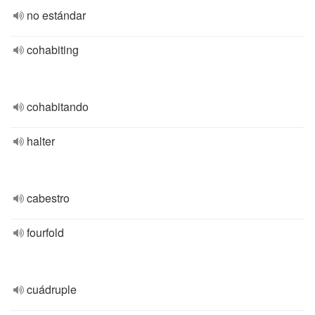
no estándar
cohabiting
cohabitando
halter
cabestro
fourfold
cuádruple