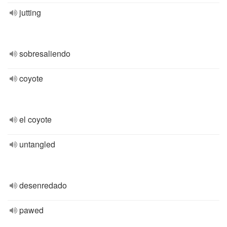
jutting
sobresaliendo
coyote
el coyote
untangled
desenredado
pawed