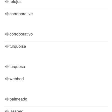
relojes
corroborative
corroborativo
turquoise
turquesa
webbed
palmeado
lassoed