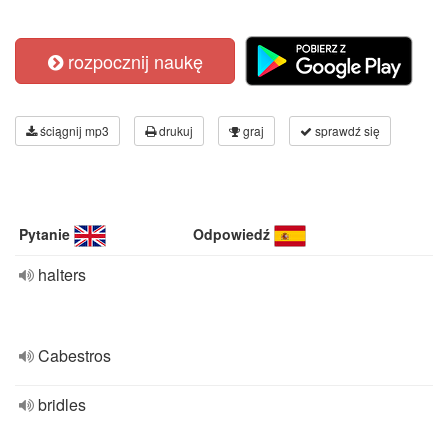
rozpocznij naukę
ściągnij mp3
drukuj
graj
sprawdź się
Pytanie
Odpowiedź
halters
Cabestros
bridles