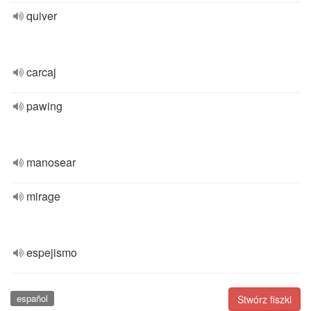
quiver
carcaj
pawing
manosear
mirage
espejismo
español
Stwórz fiszki