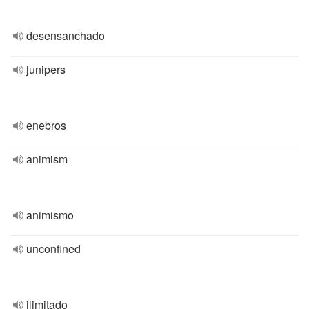
desensanchado
junipers
enebros
animism
animismo
unconfined
ilimitado