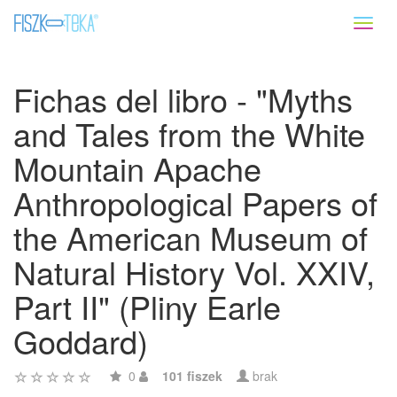
Toggl
naviga
Fichas del libro - "Myths
and Tales from the White
Mountain Apache
Anthropological Papers of
the American Museum of
Natural History Vol. XXIV,
Part II" (Pliny Earle
Goddard)
0
101 fiszek
brak