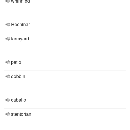
whinnied
Rechinar
farmyard
patio
dobbin
caballo
stentorian