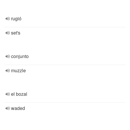
rugió
set's
conjunto
muzzle
el bozal
waded