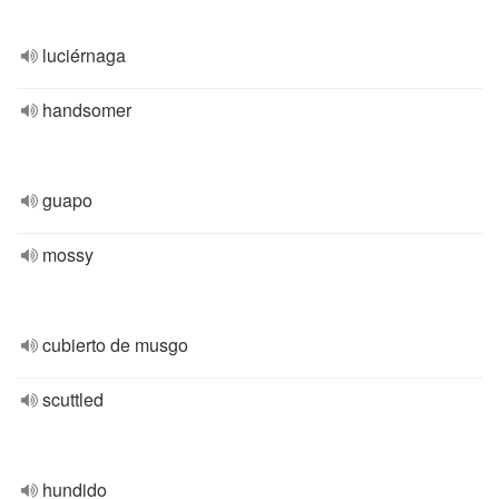
luciérnaga
handsomer
guapo
mossy
cubierto de musgo
scuttled
hundido