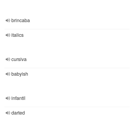
brincaba
italics
cursiva
babyish
infantil
darted