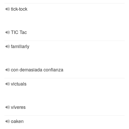
tick-tock
TIC Tac
familiarly
con demasiada confianza
victuals
víveres
oaken