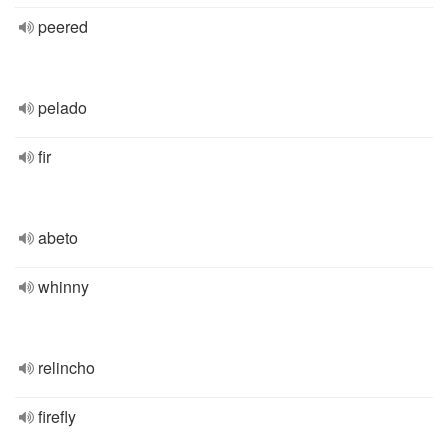
peered
pelado
fir
abeto
whinny
relincho
firefly