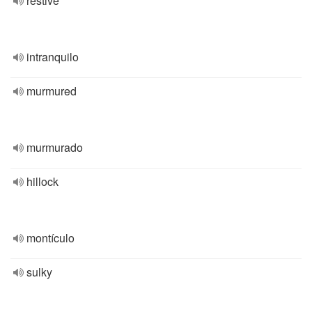
restive
intranquilo
murmured
murmurado
hillock
montículo
sulky