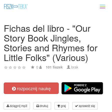
Toggl
naviga
Fichas del libro - "Our
Story Book Jingles,
Stories and Rhymes for
Little Folks" (Various)
0
101 fiszek
brak
rozpocznij naukę
ściągnij mp3
drukuj
graj
sprawdź się