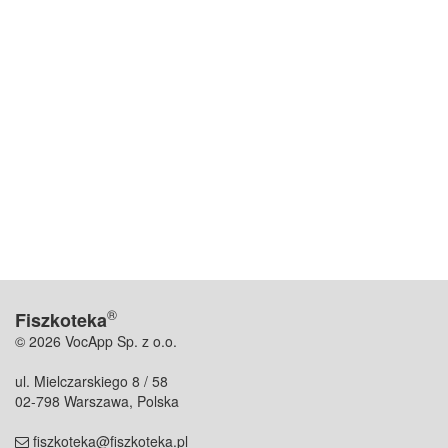
®
Fiszkoteka
© 2026 VocApp Sp. z o.o.
ul. Mielczarskiego 8 / 58
02-798 Warszawa, Polska
fiszkoteka@fiszkoteka.pl