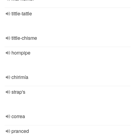
tittle-tattle
tittle-chisme
hornpipe
chirimía
strap's
correa
pranced