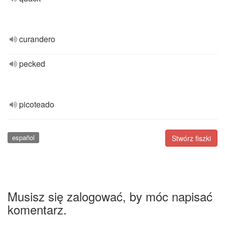
curandero
pecked
picoteado
español
Stwórz fiszki
Musisz się zalogować, by móc napisać
komentarz.