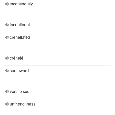
incontinently
incontinent
crenellated
crénelé
southward
vers le sud
unfriendliness