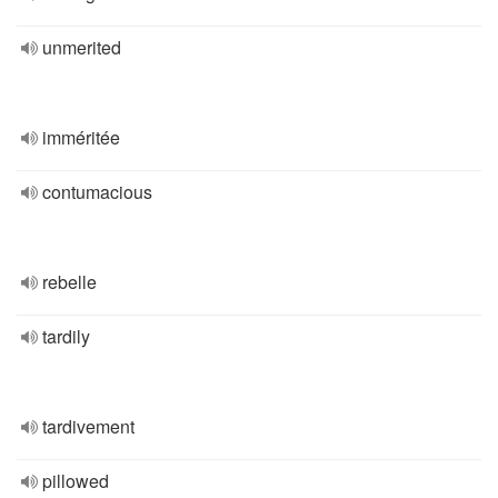
unmerited
imméritée
contumacious
rebelle
tardily
tardivement
pillowed