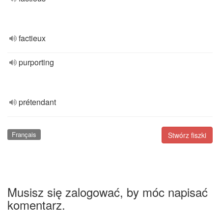
factieux
purporting
prétendant
Français
Stwórz fiszki
Musisz się zalogować, by móc napisać
komentarz.