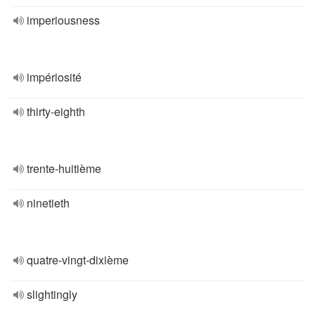
imperiousness
impériosité
thirty-eighth
trente-huitième
ninetieth
quatre-vingt-dixième
slightingly