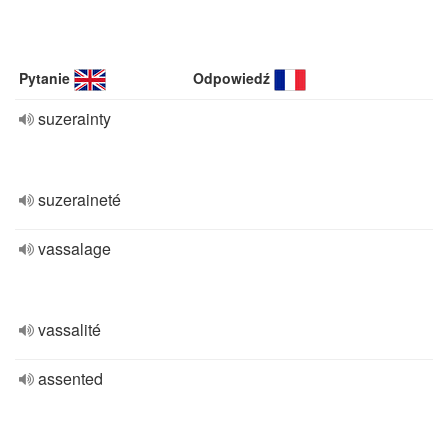
Pytanie
Odpowiedź
suzerainty
suzeraineté
vassalage
vassalité
assented