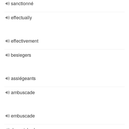
sanctionné
effectually
effectivement
besiegers
assiégeants
ambuscade
embuscade