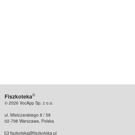
®
Fiszkoteka
© 2026 VocApp Sp. z o.o.
ul. Mielczarskiego 8 / 58
02-798 Warszawa, Polska
fiszkoteka@fiszkoteka.pl