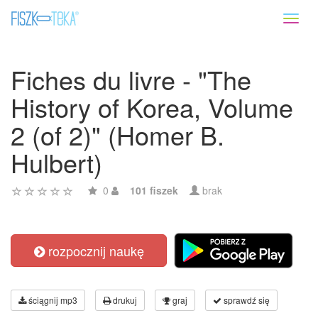
Toggl
naviga
Fiches du livre - "The
History of Korea, Volume
2 (of 2)" (Homer B.
Hulbert)
0
101 fiszek
brak
rozpocznij naukę
ściągnij mp3
drukuj
graj
sprawdź się