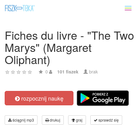
Toggl
naviga
Fiches du livre - "The Two
Marys" (Margaret
Oliphant)
0
101 fiszek
brak
rozpocznij naukę
ściągnij mp3
drukuj
graj
sprawdź się