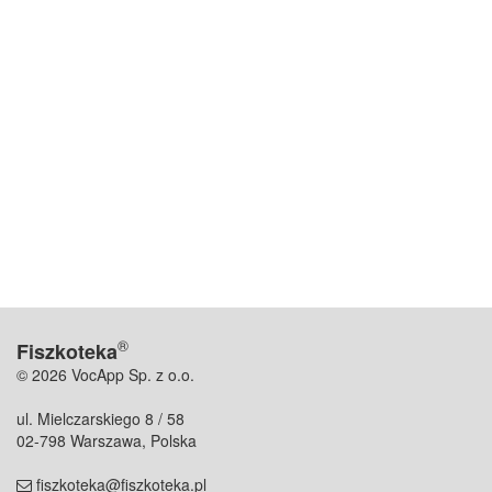
®
Fiszkoteka
© 2026 VocApp Sp. z o.o.
ul. Mielczarskiego 8 / 58
02-798 Warszawa, Polska
fiszkoteka@fiszkoteka.pl