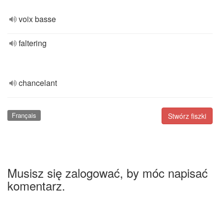
voix basse
faltering
chancelant
Français
Stwórz fiszki
Musisz się zalogować, by móc napisać
komentarz.