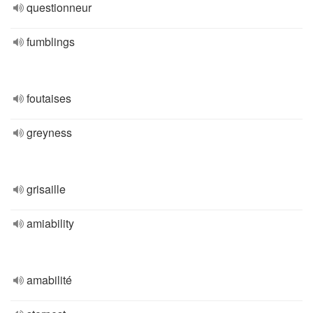
questionneur
fumblings
foutaises
greyness
grisaille
amiability
amabilité