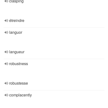
clasping
étreindre
languor
langueur
robustness
robustesse
complacently