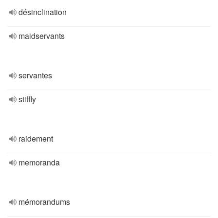
désinclination
maidservants
servantes
stiffly
raidement
memoranda
mémorandums