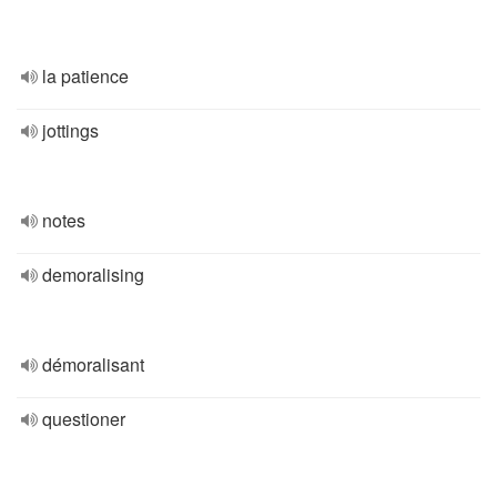
la patience
jottings
notes
demoralising
démoralisant
questioner