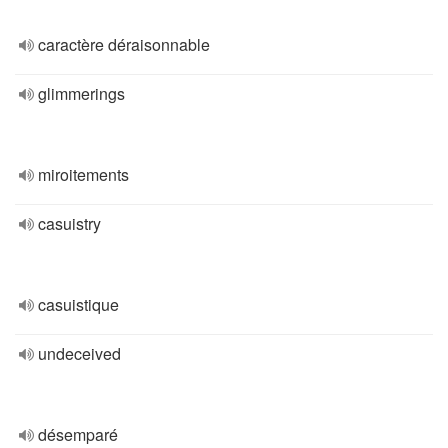
caractère déraisonnable
glimmerings
miroitements
casuistry
casuistique
undeceived
désemparé