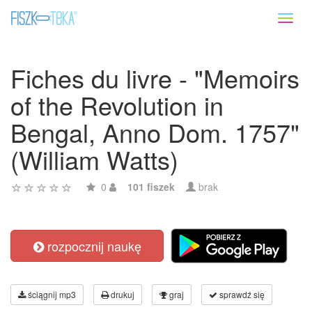
Toggl
naviga
Fiches du livre - "Memoirs
of the Revolution in
Bengal, Anno Dom. 1757"
(William Watts)
0
101 fiszek
brak
rozpocznij naukę
ściągnij mp3
drukuj
graj
sprawdź się