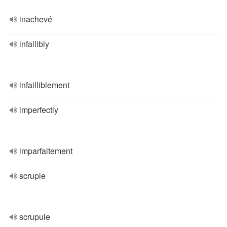
inachevé
infallibly
infailliblement
imperfectly
imparfaitement
scruple
scrupule