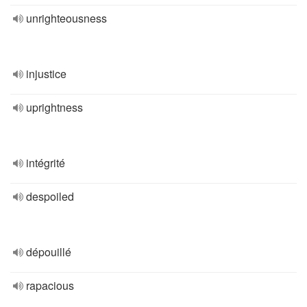
unrighteousness
injustice
uprightness
intégrité
despoiled
dépouillé
rapacious