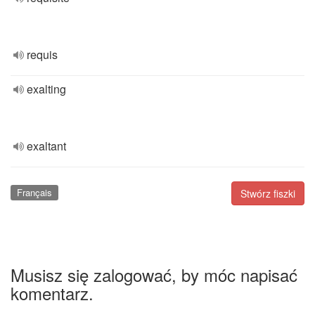
requis
exalting
exaltant
Français
Stwórz fiszki
Musisz się zalogować, by móc napisać
komentarz.