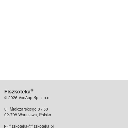
®
Fiszkoteka
© 2026 VocApp Sp. z o.o.
ul. Mielczarskiego 8 / 58
02-798 Warszawa, Polska
fiszkoteka@fiszkoteka.pl