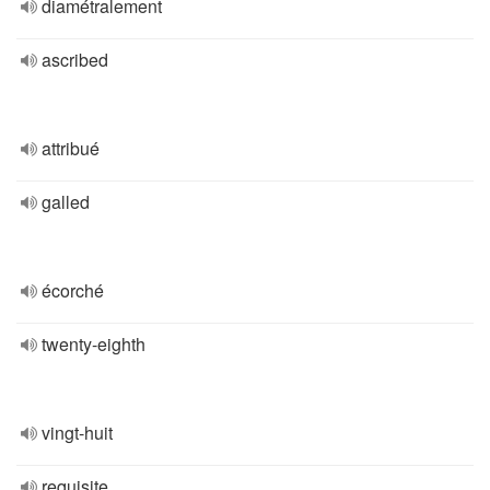
diamétralement
ascribed
attribué
galled
écorché
twenty-eighth
vingt-huit
requisite