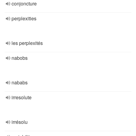
conjoncture
perplexities
les perplexités
nabobs
nababs
irresolute
irrésolu