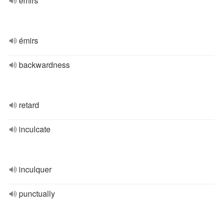
emirs
émirs
backwardness
retard
inculcate
inculquer
punctually