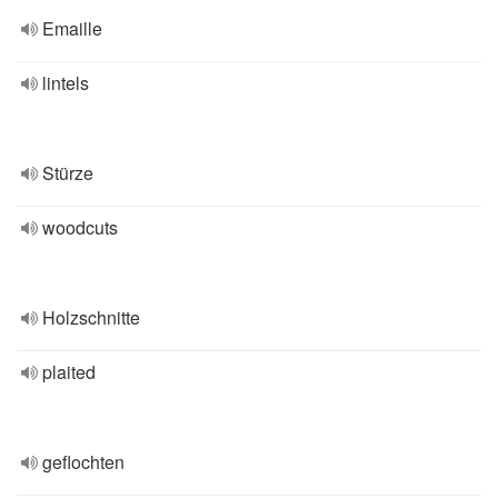
Emaille
lintels
Stürze
woodcuts
Holzschnitte
plaited
geflochten