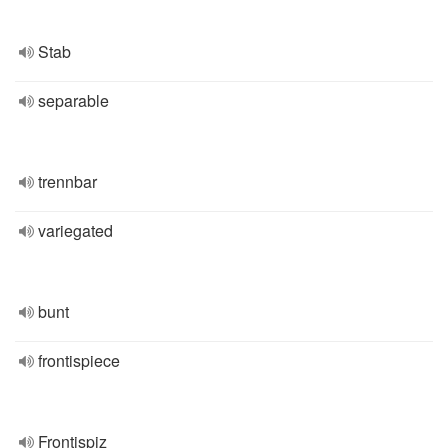
Stab
separable
trennbar
variegated
bunt
frontispiece
Frontispiz