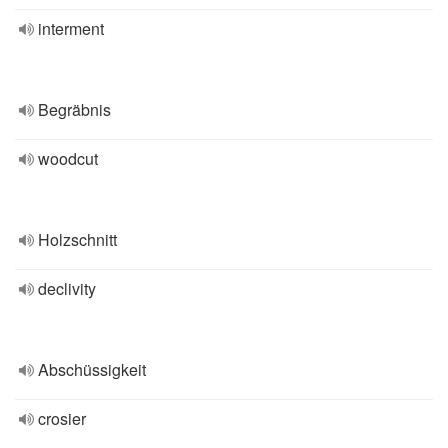
interment
Begräbnis
woodcut
Holzschnitt
declivity
Abschüssigkeit
crosier