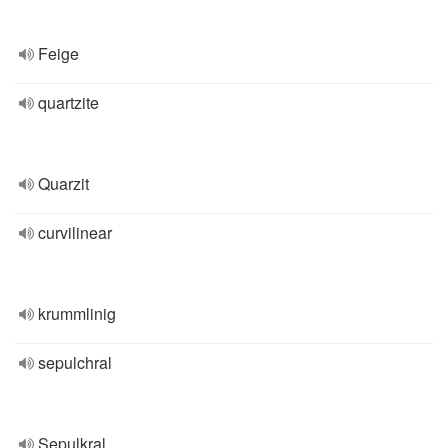
Feige
quartzite
Quarzit
curvilinear
krummlinig
sepulchral
Sepulkral