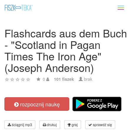
Toggl
naviga
Flashcards aus dem Buch
- "Scotland in Pagan
Times The Iron Age"
(Joseph Anderson)
0
101 fiszek
brak
rozpocznij naukę
ściągnij mp3
drukuj
graj
sprawdź się