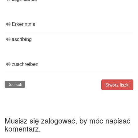
Erkenntnis
ascribing
zuschreiben
Deutsch
Stwórz fiszki
Musisz się zalogować, by móc napisać
komentarz.