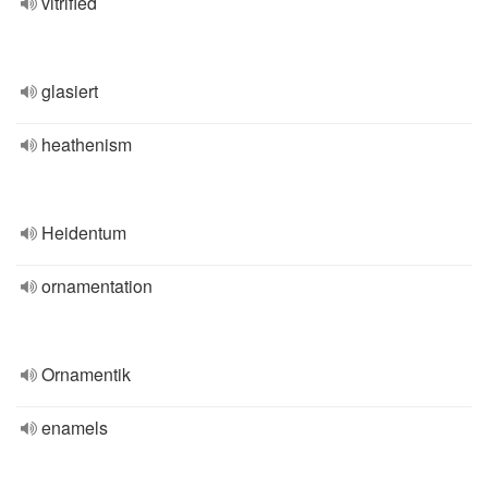
vitrified
glasiert
heathenism
Heidentum
ornamentation
Ornamentik
enamels