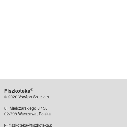
®
Fiszkoteka
© 2026 VocApp Sp. z o.o.
ul. Mielczarskiego 8 / 58
02-798 Warszawa, Polska
fiszkoteka@fiszkoteka.pl