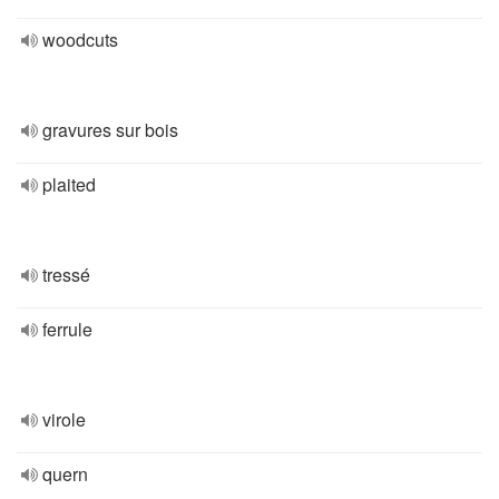
woodcuts
gravures sur bois
plaited
tressé
ferrule
virole
quern