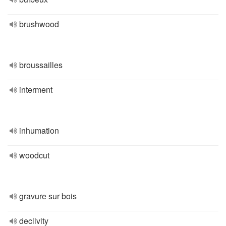
brushwood
broussailles
interment
inhumation
woodcut
gravure sur bois
declivity