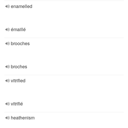
enamelled
émaillé
brooches
broches
vitrified
vitrifié
heathenism