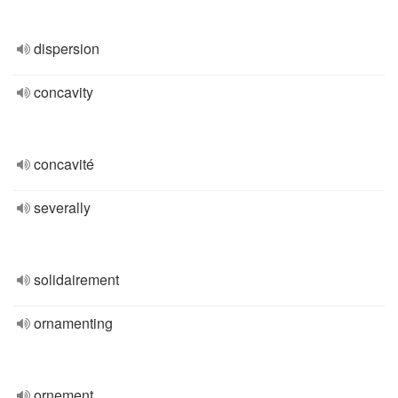
dispersion
concavity
concavité
severally
solidairement
ornamenting
ornement