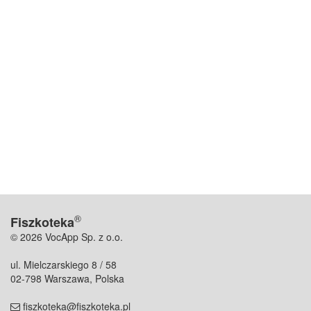
®
Fiszkoteka
© 2026 VocApp Sp. z o.o.
ul. Mielczarskiego 8 / 58
02-798 Warszawa, Polska
fiszkoteka@fiszkoteka.pl