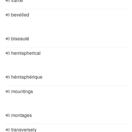
trame
bevelled
biseauté
hemispherical
hémisphérique
mountings
montages
transversely