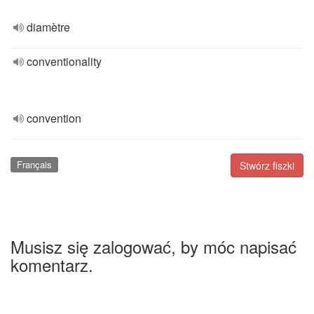
diamètre
conventionality
convention
Français
Stwórz fiszki
Musisz się zalogować, by móc napisać
komentarz.