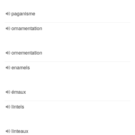
paganisme
ornamentation
ornementation
enamels
émaux
lintels
linteaux