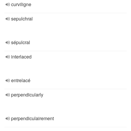
curviligne
sepulchral
sépulcral
interlaced
entrelacé
perpendicularly
perpendiculairement