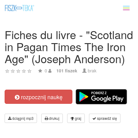
Toggl
naviga
Fiches du livre - "Scotland
in Pagan Times The Iron
Age" (Joseph Anderson)
0
101 fiszek
brak
rozpocznij naukę
ściągnij mp3
drukuj
graj
sprawdź się