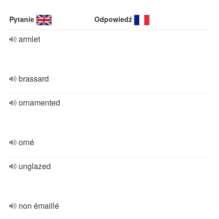
Pytanie
Odpowiedź
armlet
brassard
ornamented
orné
unglazed
non émaillé