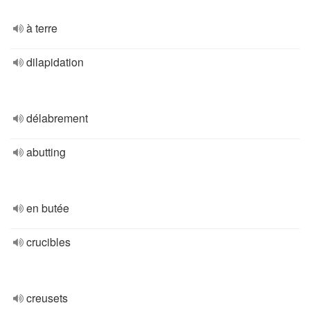
à terre
dilapidation
délabrement
abutting
en butée
crucibles
creusets