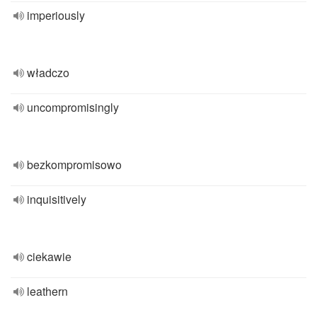
imperiously
władczo
uncompromisingly
bezkompromisowo
inquisitively
ciekawie
leathern