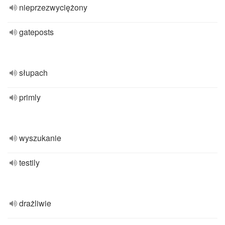
nieprzezwyciężony
gateposts
słupach
primly
wyszukanie
testily
drażliwie