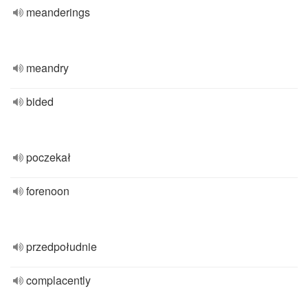
meanderings
meandry
bided
poczekał
forenoon
przedpołudnie
complacently