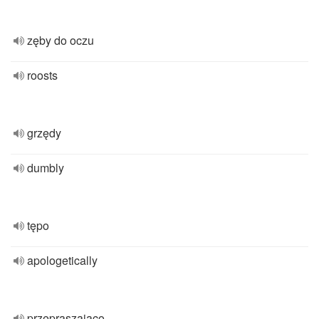
zęby do oczu
roosts
grzędy
dumbly
tępo
apologetically
przepraszająco