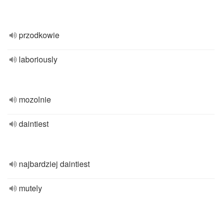
przodkowie
laboriously
mozolnie
daintiest
najbardziej daintiest
mutely