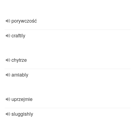
porywczość
craftily
chytrze
amiably
uprzejmie
sluggishly