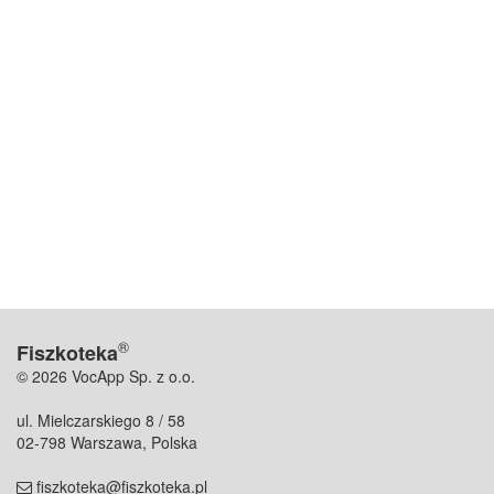
®
Fiszkoteka
© 2026 VocApp Sp. z o.o.
ul. Mielczarskiego 8 / 58
02-798 Warszawa, Polska
fiszkoteka@fiszkoteka.pl