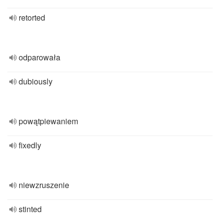
retorted
odparowała
dubiously
powątpiewaniem
fixedly
niewzruszenie
stinted