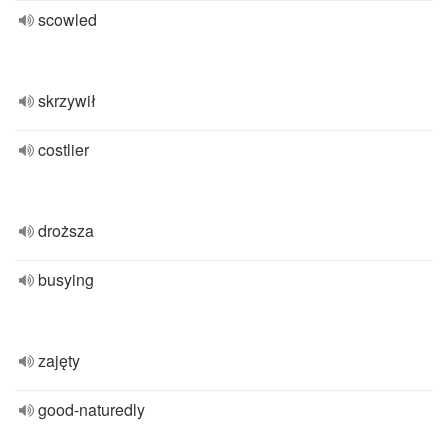
scowled
skrzywił
costlier
droższa
busying
zajęty
good-naturedly