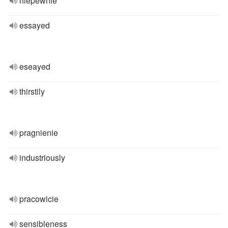
niepewnie
essayed
eseayed
thirstily
pragnienie
industriously
pracowicie
sensibleness