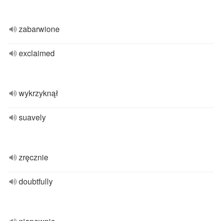
zabarwione
exclaimed
wykrzyknął
suavely
zręcznie
doubtfully