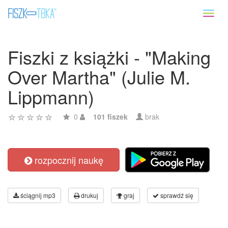
Toggl
naviga
Fiszki z książki - "Making
Over Martha" (Julie M.
Lippmann)
0
101 fiszek
brak
rozpocznij naukę
ściągnij mp3
drukuj
graj
sprawdź się