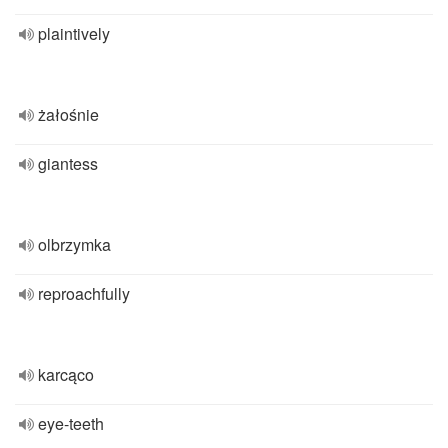
plaintively
żałośnie
giantess
olbrzymka
reproachfully
karcąco
eye-teeth