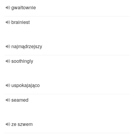
gwałtownie
brainiest
najmądrzejszy
soothingly
uspokajająco
seamed
ze szwem