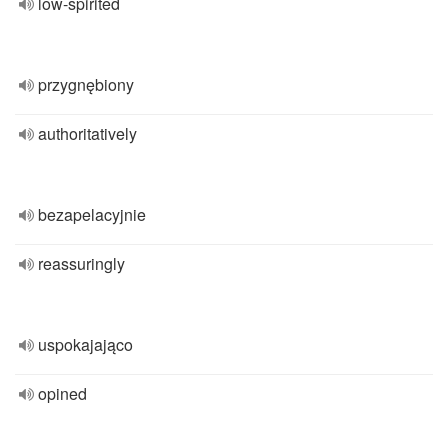
low-spirited
przygnębiony
authoritatively
bezapelacyjnie
reassuringly
uspokajająco
opined