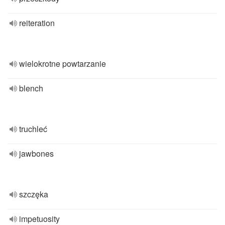
reiteration
wielokrotne powtarzanie
blench
truchleć
jawbones
szczęka
impetuosity