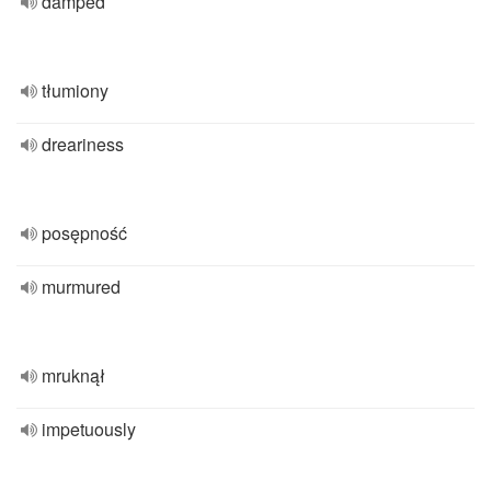
damped
tłumiony
dreariness
posępność
murmured
mruknął
impetuously