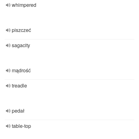
whimpered
piszczeć
sagacity
mądrość
treadle
pedał
table-top