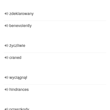
zdeklarowany
benevolently
życzliwie
craned
wyciągnął
hindrances
przeszkody