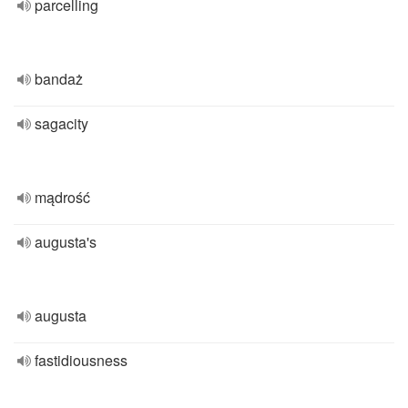
parcelling
bandaż
sagacity
mądrość
augusta's
augusta
fastidiousness