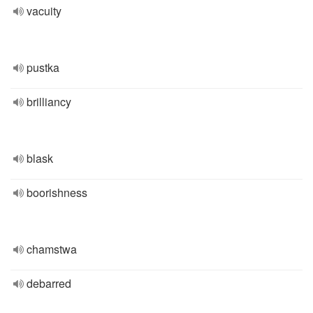
vacuity
pustka
brilliancy
blask
boorishness
chamstwa
debarred