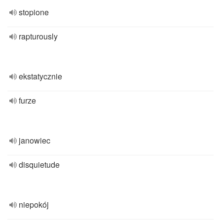
stopione
rapturously
ekstatycznie
furze
janowiec
disquietude
niepokój