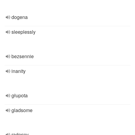
dogena
sleeplessly
bezsennie
inanity
głupota
gladsome
radosny