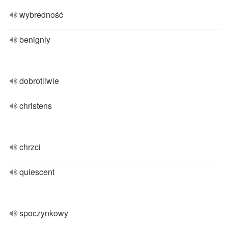
wybredność
benignly
dobrotliwie
christens
chrzci
quiescent
spoczynkowy