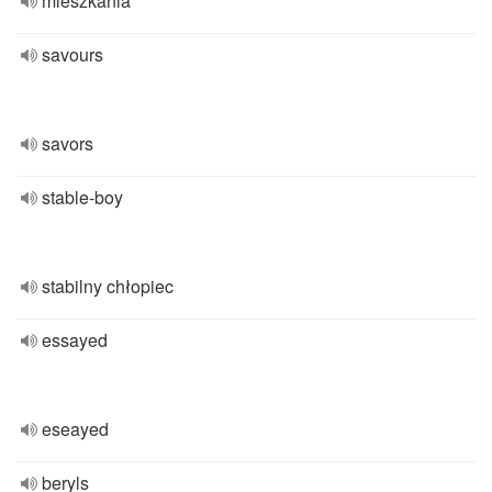
mieszkania
savours
savors
stable-boy
stabilny chłopiec
essayed
eseayed
beryls