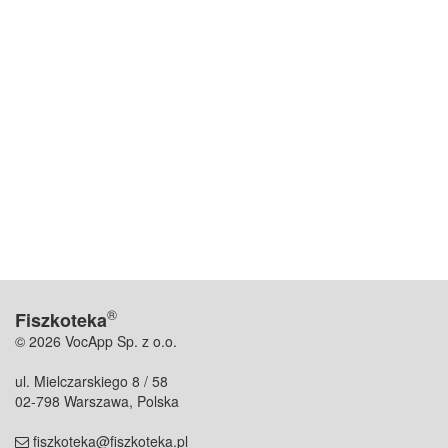
®
Fiszkoteka
© 2026 VocApp Sp. z o.o.
ul. Mielczarskiego 8 / 58
02-798 Warszawa, Polska
fiszkoteka@fiszkoteka.pl