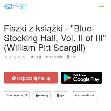
Toggl
naviga
Fiszki z książki - "Blue-
Stocking Hall, Vol. II of III"
(William Pitt Scargill)
0
101 fiszek
brak
rozpocznij naukę
ściągnij mp3
drukuj
graj
sprawdź się