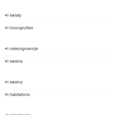
światy
incongruities
niekongruencje
swains
swainy
habitations