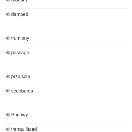
damped
tłumiony
passage
przejście
scabbards
Pochwy
tranquillized