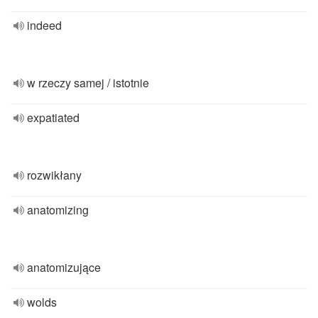
indeed
w rzeczy samej / istotnie
expatiated
rozwikłany
anatomizing
anatomizujące
wolds