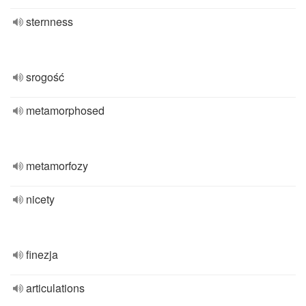
sternness
srogość
metamorphosed
metamorfozy
nicety
finezja
articulations