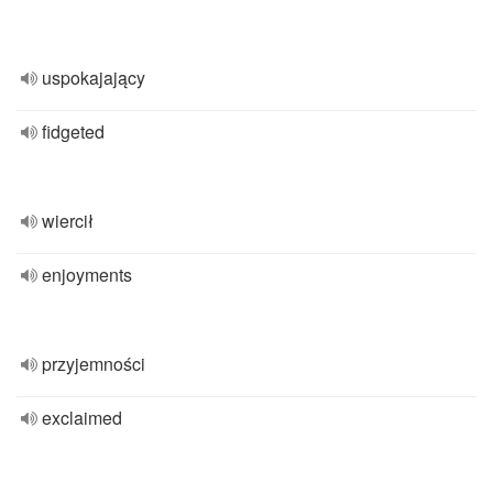
uspokajający
fidgeted
wiercił
enjoyments
przyjemności
exclaimed