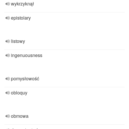
wykrzyknął
epistolary
listowy
ingenuousness
pomysłowość
obloquy
obmowa