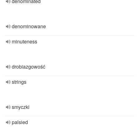
denominated
denominowane
minuteness
drobiazgowość
strings
smyczki
palsied