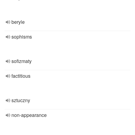
beryle
sophisms
sofizmaty
factitious
sztuczny
non-appearance