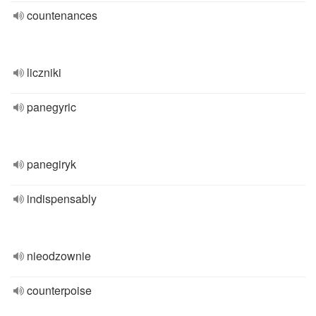
countenances
liczniki
panegyric
panegiryk
indispensably
nieodzownie
counterpoise