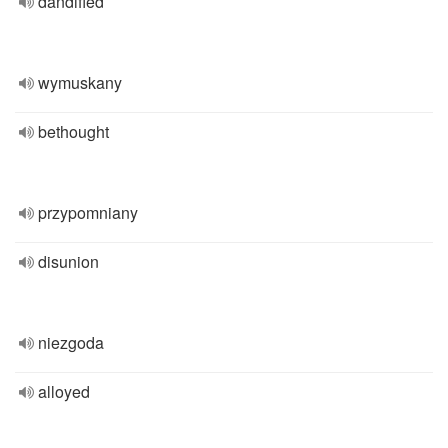
dandified
wymuskany
bethought
przypomniany
disunion
niezgoda
alloyed