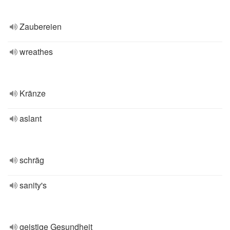
Zaubereien
wreathes
Kränze
aslant
schräg
sanity's
geistige Gesundheit