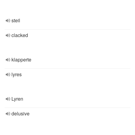
steil
clacked
klapperte
lyres
Lyren
delusive