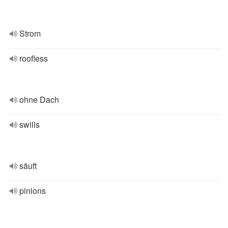
Strom
roofless
ohne Dach
swills
säuft
pinions