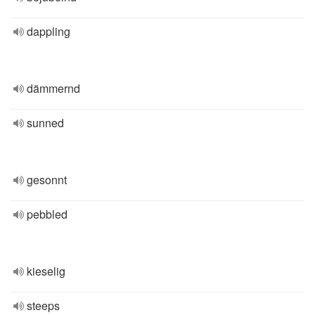
dappling
dämmernd
sunned
gesonnt
pebbled
kieselig
steeps