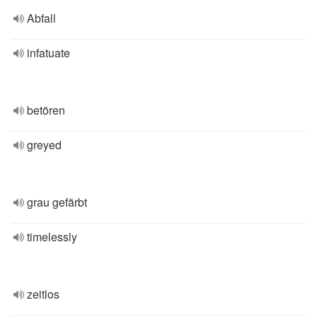
Abfall
infatuate
betören
greyed
grau gefärbt
timelessly
zeitlos