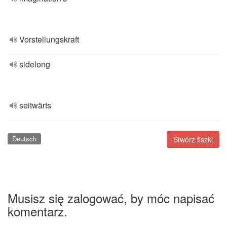
Vorstellungskraft
sidelong
seitwärts
Deutsch
Stwórz fiszki
Musisz się zalogować, by móc napisać
komentarz.