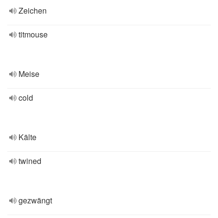
Zeichen
titmouse
Meise
cold
Kälte
twined
gezwängt