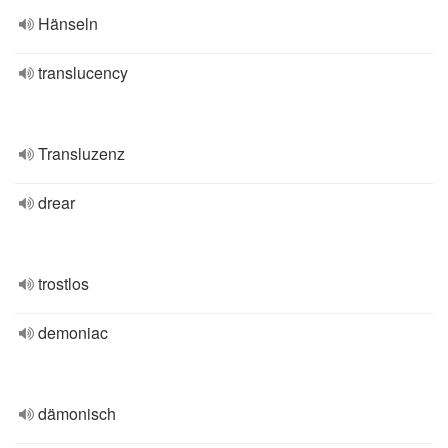
Hänseln
translucency
Transluzenz
drear
trostlos
demoniac
dämonisch