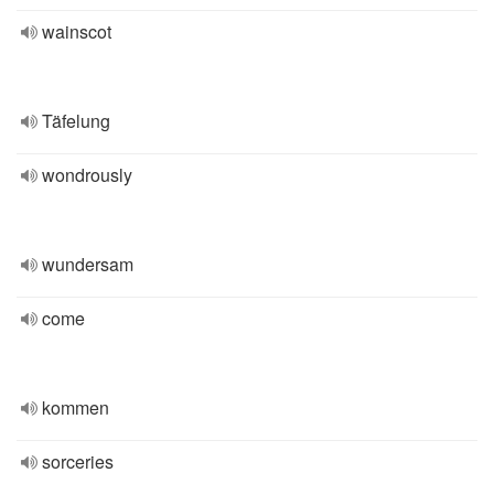
wainscot
Täfelung
wondrously
wundersam
come
kommen
sorceries