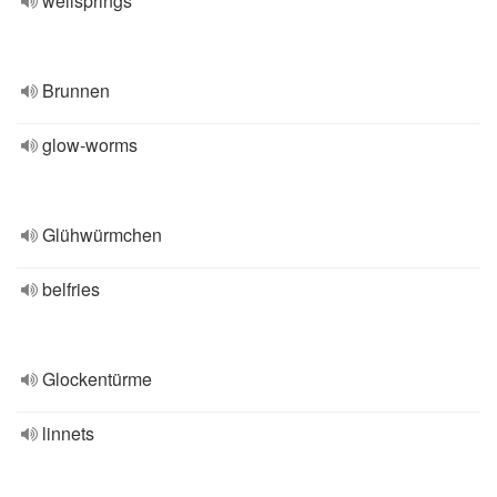
wellsprings
Brunnen
glow-worms
Glühwürmchen
belfries
Glockentürme
linnets