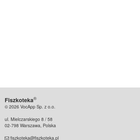
®
Fiszkoteka
© 2026 VocApp Sp. z o.o.
ul. Mielczarskiego 8 / 58
02-798 Warszawa, Polska
fiszkoteka@fiszkoteka.pl