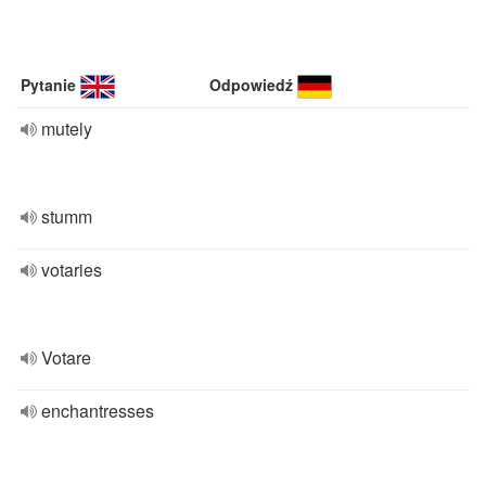
Pytanie
Odpowiedź
mutely
stumm
votaries
Votare
enchantresses