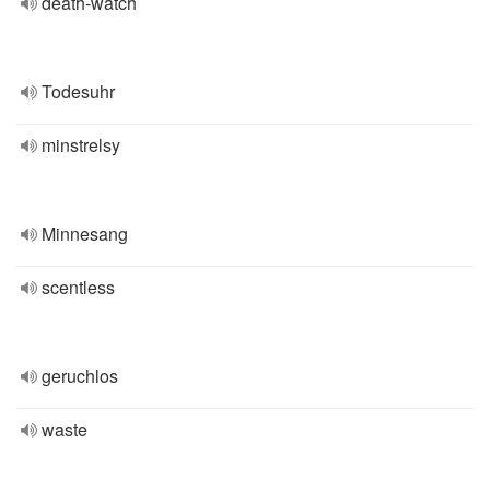
death-watch
Todesuhr
minstrelsy
Minnesang
scentless
geruchlos
waste