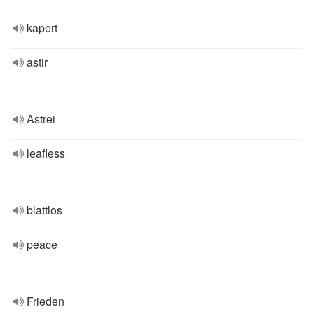
kapert
astir
Astrei
leafless
blattlos
peace
Frieden