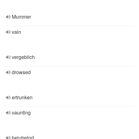
Mummer
vain
vergeblich
drowsed
ertrunken
vaunting
bejubelnd