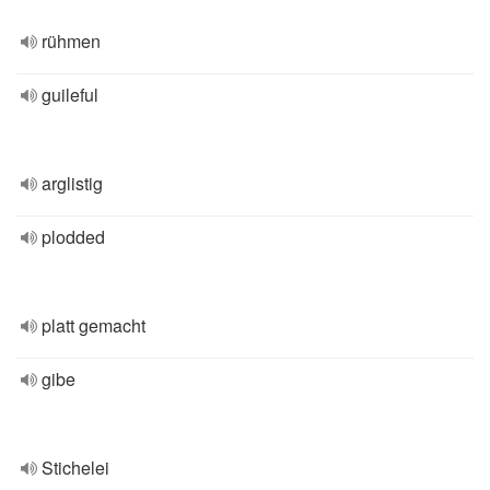
rühmen
guileful
arglistig
plodded
platt gemacht
gibe
Stichelei