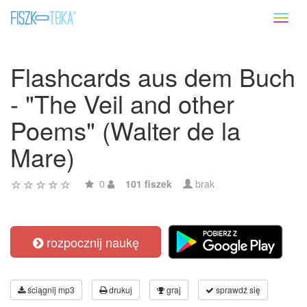
Toggl
naviga
Flashcards aus dem Buch
- "The Veil and other
Poems" (Walter de la
Mare)
0
101 fiszek
brak
rozpocznij naukę
ściągnij mp3
drukuj
graj
sprawdź się