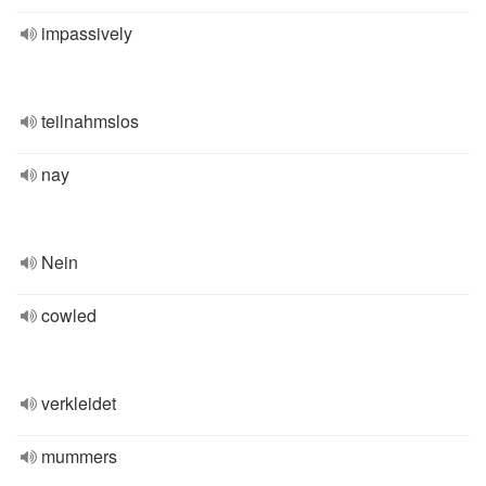
impassively
teilnahmslos
nay
Nein
cowled
verkleidet
mummers