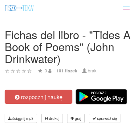
Toggl
naviga
Fichas del libro - "Tides A
Book of Poems" (John
Drinkwater)
0
101 fiszek
brak
rozpocznij naukę
ściągnij mp3
drukuj
graj
sprawdź się