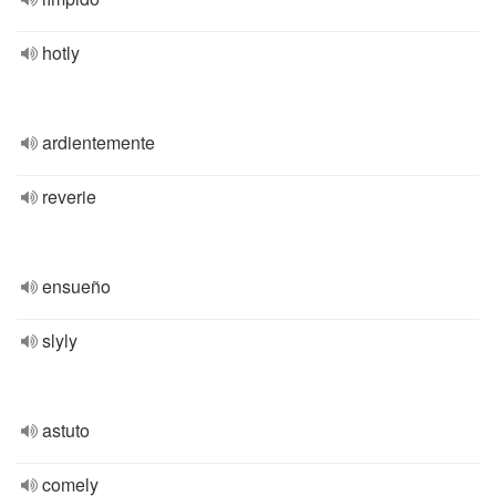
hotly
ardientemente
reverie
ensueño
slyly
astuto
comely