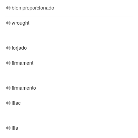
bien proporcionado
wrought
forjado
firmament
firmamento
lilac
lila