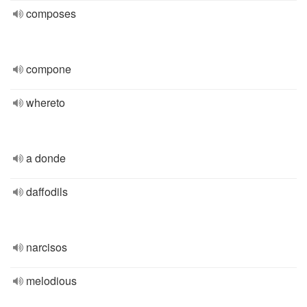
composes
compone
whereto
a donde
daffodils
narcisos
melodious