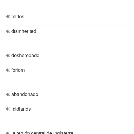
mirlos
disinherited
desheredado
forlorn
abandonado
midlands
la región central de Inglaterra