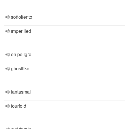
soñoliento
imperilled
en peligro
ghostlike
fantasmal
fourfold