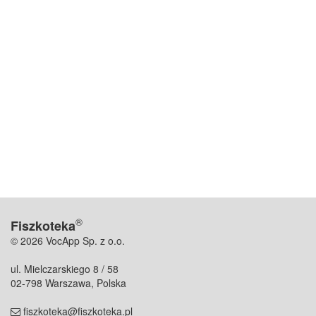
®
Fiszkoteka
© 2026 VocApp Sp. z o.o.
ul. Mielczarskiego 8 / 58
02-798 Warszawa, Polska
fiszkoteka@fiszkoteka.pl