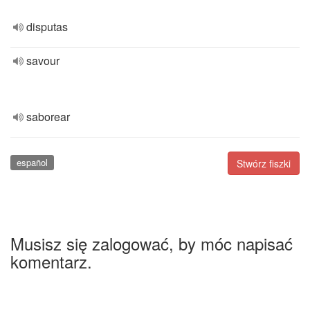
disputas
savour
saborear
español
Stwórz fiszki
Musisz się zalogować, by móc napisać
komentarz.