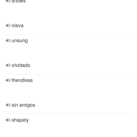
snows
nieva
unsung
olvidado
friendless
sin amigos
shapely