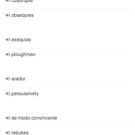
cuádruple
obsequies
exequias
ploughman
arador
persuasively
de modo convincente
rebukes