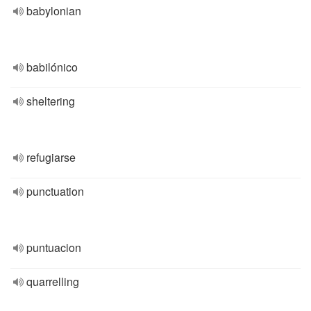
babylonian
babilónico
sheltering
refugiarse
punctuation
puntuacion
quarrelling