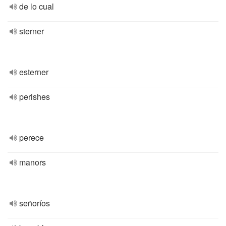
de lo cual
sterner
esterner
perishes
perece
manors
señoríos