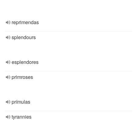
reprimendas
splendours
esplendores
primroses
prímulas
tyrannies