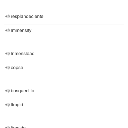
resplandeciente
immensity
inmensidad
copse
bosquecillo
limpid
límpido