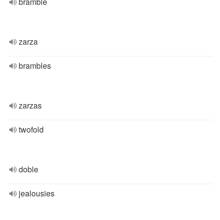
bramble
zarza
brambles
zarzas
twofold
doble
jealousies