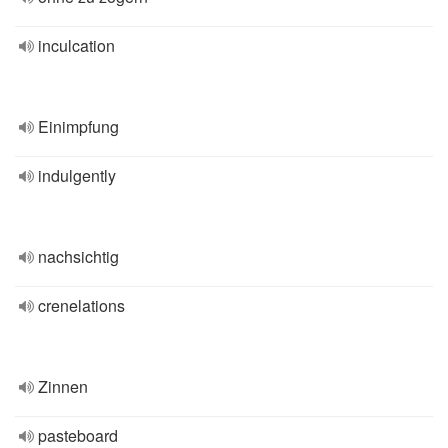
inculcation
Einimpfung
indulgently
nachsichtig
crenelations
Zinnen
pasteboard