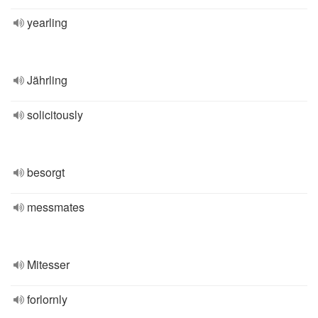
yearling
Jährling
solicitously
besorgt
messmates
Mitesser
forlornly