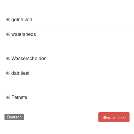
gefühlvoll
watersheds
Wasserscheiden
daintiest
Feinste
Deutsch
Stwórz fiszki