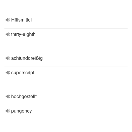
Hilfsmittel
thirty-eighth
achtunddreißig
superscript
hochgestellt
pungency