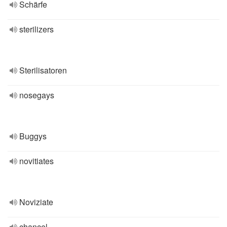
Schärfe
sterilizers
Sterilisatoren
nosegays
Buggys
novitiates
Noviziate
chancel