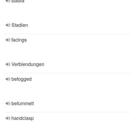
stadia
Stadien
facings
Verblendungen
befogged
befummelt
handclasp