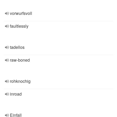
vorwurfsvoll
faultlessly
tadellos
raw-boned
rohknochig
inroad
Einfall