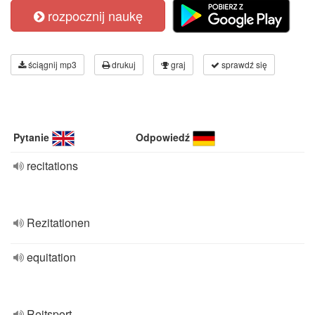
rozpocznij naukę
ściągnij mp3
drukuj
graj
sprawdź się
Pytanie
Odpowiedź
recitations
Rezitationen
equitation
Reitsport