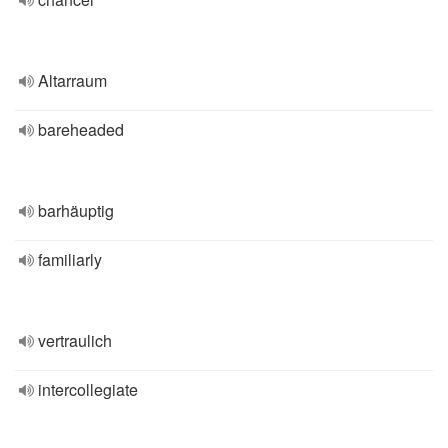
Altarraum
bareheaded
barhäuptig
familiarly
vertraulich
intercollegiate