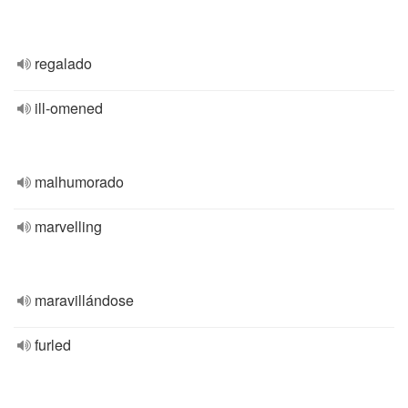
regalado
ill-omened
malhumorado
marvelling
maravillándose
furled