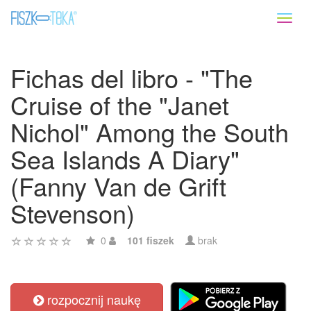
Toggl
naviga
Fichas del libro - "The
Cruise of the "Janet
Nichol" Among the South
Sea Islands A Diary"
(Fanny Van de Grift
Stevenson)
0
101 fiszek
brak
rozpocznij naukę