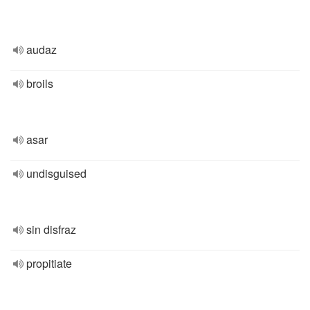
audaz
broils
asar
undisguised
sin disfraz
propitiate