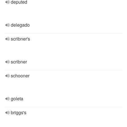
deputed
delegado
scribner's
scribner
schooner
goleta
briggs's