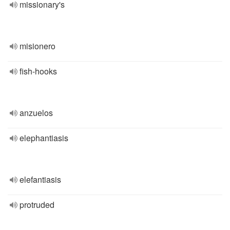
missionary's
misionero
fish-hooks
anzuelos
elephantiasis
elefantiasis
protruded