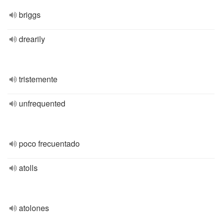
briggs
drearily
tristemente
unfrequented
poco frecuentado
atolls
atolones