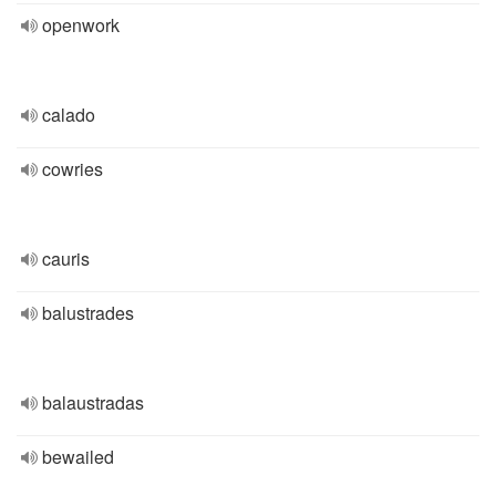
openwork
calado
cowries
cauris
balustrades
balaustradas
bewailed