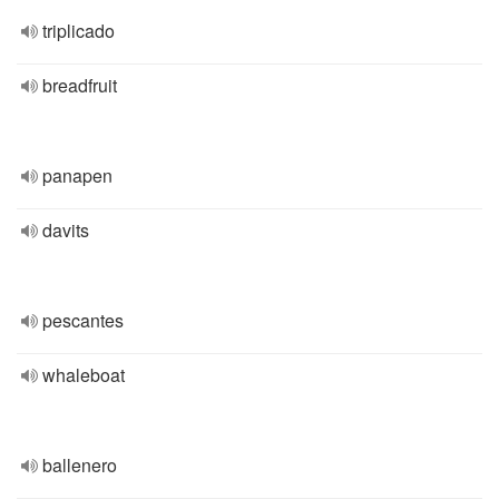
triplicado
breadfruit
panapen
davits
pescantes
whaleboat
ballenero