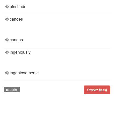
pinchado
canoes
canoas
ingeniously
ingeniosamente
español
Stwórz fiszki