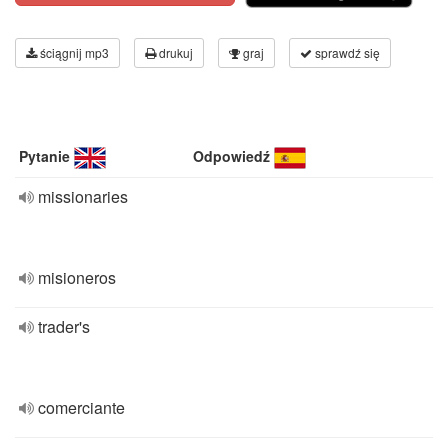
ściągnij mp3
drukuj
graj
sprawdź się
Pytanie
Odpowiedź
missionaries
misioneros
trader's
comerciante