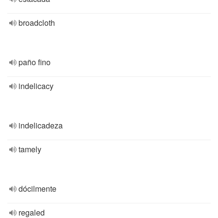
broadcloth
paño fino
indelicacy
indelicadeza
tamely
dócilmente
regaled