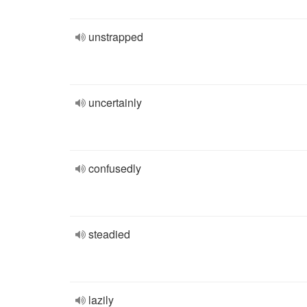
unstrapped
uncertainly
confusedly
steadied
lazily