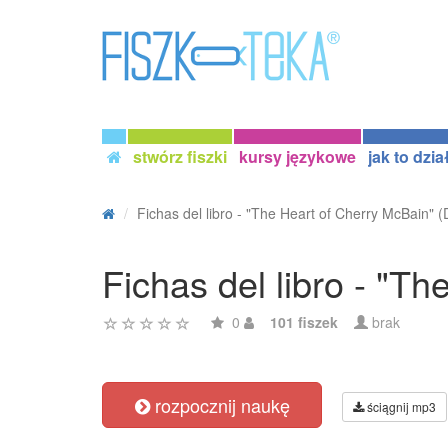
stwórz fiszki
kursy językowe
jak to dzia
Fichas del libro - "The Heart of Cherry McBain" (D
Fichas del libro - "T
0
101 fiszek
brak
rozpocznij naukę
ściągnij mp3