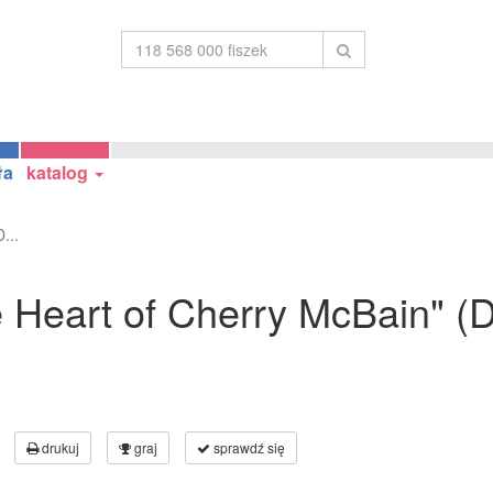
ła
katalog
...
he Heart of Cherry McBain" (
drukuj
graj
sprawdź się