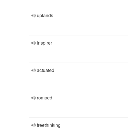
uplands
inspirer
actuated
romped
freethinking