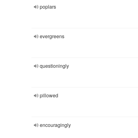
poplars
evergreens
questioningly
pillowed
encouragingly