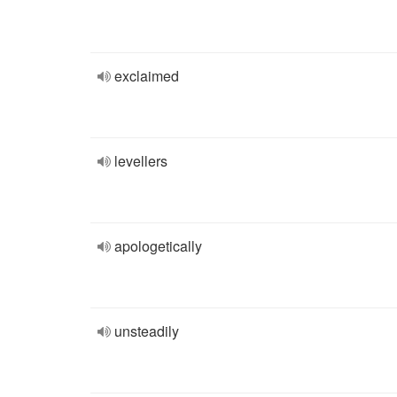
exclaimed
levellers
apologetically
unsteadily