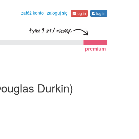
załóż konto
zaloguj się
log in
log in
premium
Douglas Durkin)