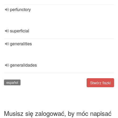
perfunctory
superficial
generalities
generalidades
español
Stwórz fiszki
Musisz się zalogować, by móc napisać