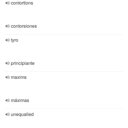
contortions
contorsiones
tyro
principiante
maxims
máximas
unequalled