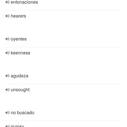
entonaciones
hearers
oyentes
keenness
agudeza
unsought
no buscado
quinsy