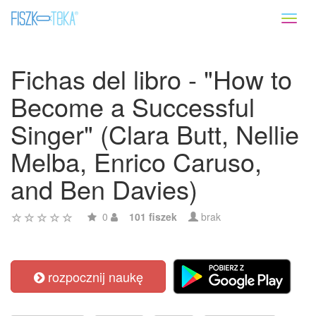
Toggl
naviga
Fichas del libro - "How to
Become a Successful
Singer" (Clara Butt, Nellie
Melba, Enrico Caruso,
and Ben Davies)
0
101 fiszek
brak
rozpocznij naukę