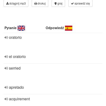
ściągnij mp3
drukuj
graj
sprawdź się
Pytanie
Odpowiedź
oratorio
el oratorio
serried
apretado
acquirement