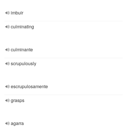
imbuir
culminating
culminante
scrupulously
escrupulosamente
grasps
agarra