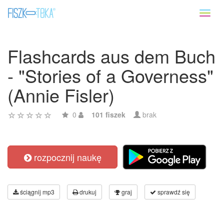
Toggl
naviga
Flashcards aus dem Buch
- "Stories of a Governess"
(Annie Fisler)
0
101 fiszek
brak
rozpocznij naukę
ściągnij mp3
drukuj
graj
sprawdź się