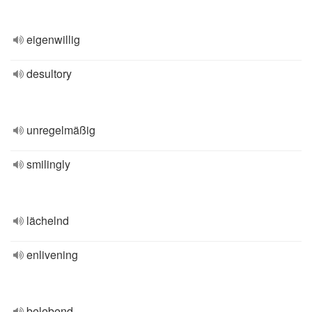
eigenwillig
desultory
unregelmäßig
smilingly
lächelnd
enlivening
belebend