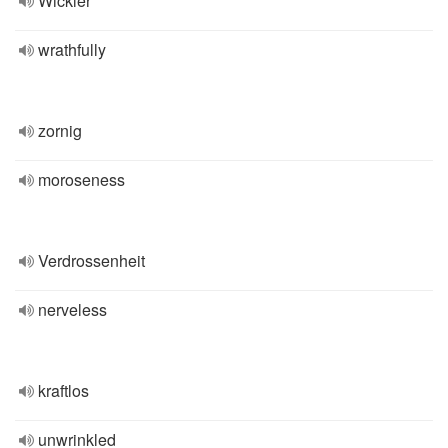
Wickler
wrathfully
zornig
moroseness
Verdrossenheit
nerveless
kraftlos
unwrinkled