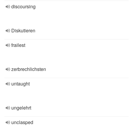
discoursing
Diskutieren
frailest
zerbrechlichsten
untaught
ungelehrt
unclasped