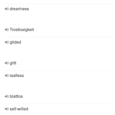
dreariness
Trostlosigkeit
glided
glitt
leafless
blattlos
self-willed