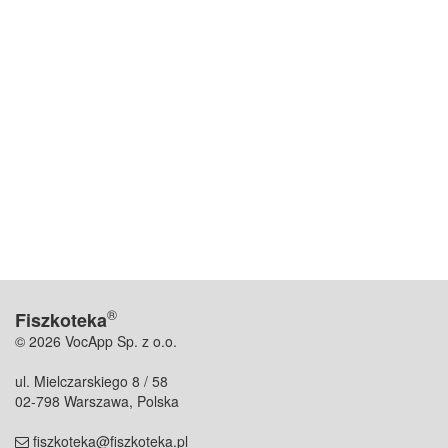
®
Fiszkoteka
© 2026 VocApp Sp. z o.o.
ul. Mielczarskiego 8 / 58
02-798 Warszawa, Polska
fiszkoteka@fiszkoteka.pl