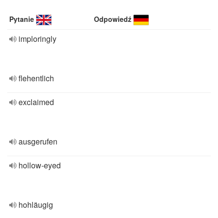
Pytanie
Odpowiedź
imploringly
flehentlich
exclaimed
ausgerufen
hollow-eyed
hohläugig