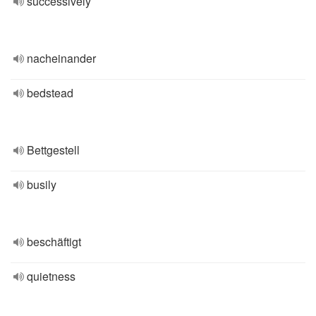
successively
nacheinander
bedstead
Bettgestell
busily
beschäftigt
quietness