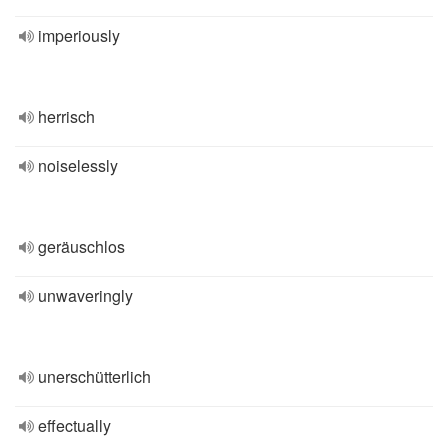
imperiously
herrisch
noiselessly
geräuschlos
unwaveringly
unerschütterlich
effectually