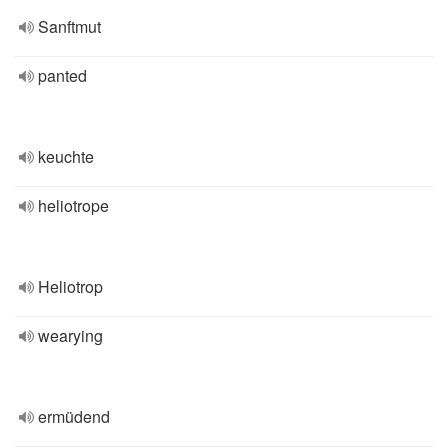
Sanftmut
panted
keuchte
heliotrope
Heliotrop
wearying
ermüdend