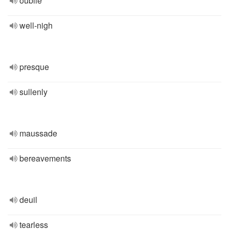
oublié
well-nigh
presque
sullenly
maussade
bereavements
deuil
tearless