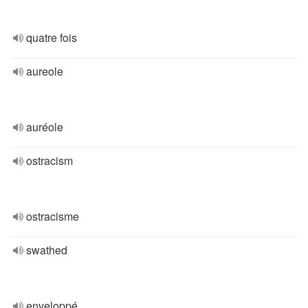
quatre fois
aureole
auréole
ostracism
ostracisme
swathed
enveloppé