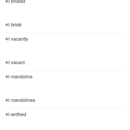
bridled
bridé
vacantly
vacant
mandolins
mandolines
writhed