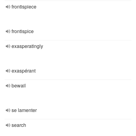
frontispiece
frontispice
exasperatingly
exaspérant
bewail
se lamenter
search