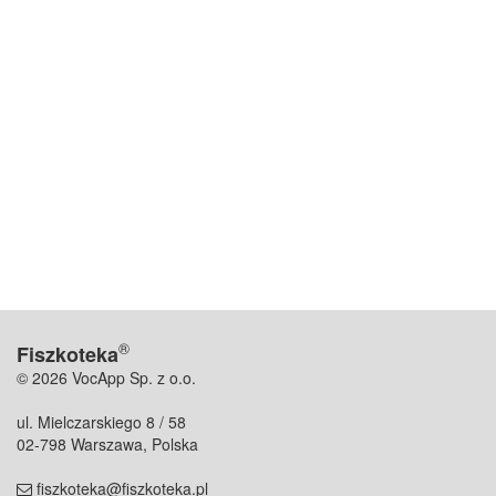
®
Fiszkoteka
© 2026 VocApp Sp. z o.o.
ul. Mielczarskiego 8 / 58
02-798 Warszawa, Polska
fiszkoteka@fiszkoteka.pl