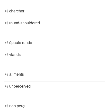
chercher
round-shouldered
épaule ronde
viands
aliments
unperceived
non perçu