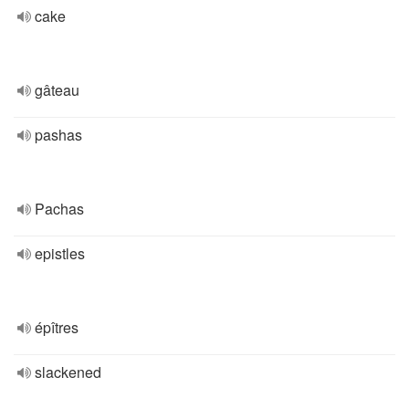
cake
gâteau
pashas
Pachas
epistles
épîtres
slackened