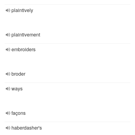
plaintively
plaintivement
embroiders
broder
ways
façons
haberdasher's