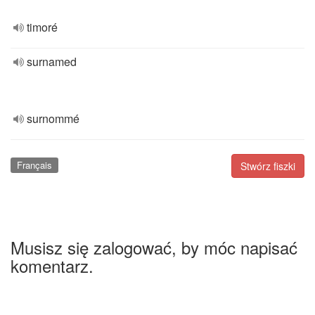
timoré
surnamed
surnommé
Français
Stwórz fiszki
Musisz się zalogować, by móc napisać
komentarz.