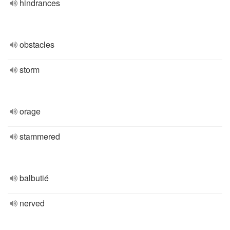
hindrances
obstacles
storm
orage
stammered
balbutié
nerved