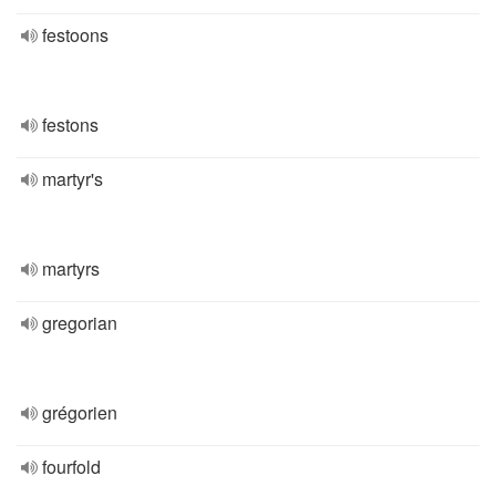
festoons
festons
martyr's
martyrs
gregorian
grégorien
fourfold