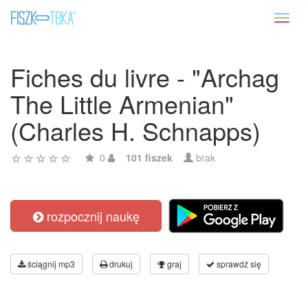
Toggl
naviga
Fiches du livre - "Archag
The Little Armenian"
(Charles H. Schnapps)
0
101 fiszek
brak
rozpocznij naukę
ściągnij mp3
drukuj
graj
sprawdź się