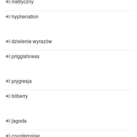
metryczny
hyphenation
dzielenie wyrazów
priggishness
prygresja
bilberry
jagoda
counterpoise