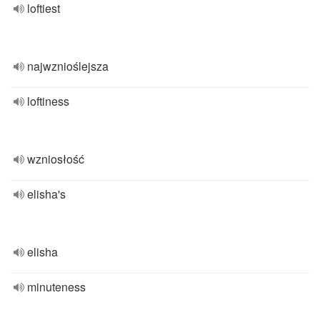
loftiest
najwznioślejsza
loftiness
wzniosłość
elisha's
elisha
minuteness