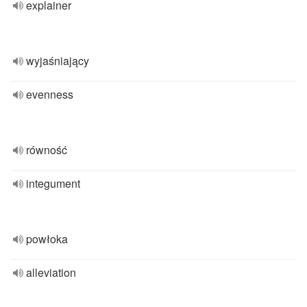
explainer
wyjaśniający
evenness
równość
integument
powłoka
alleviation