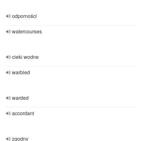
odporności
watercourses
cieki wodne
warbled
warded
accordant
zgodny