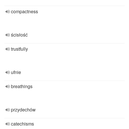
compactness
ścisłość
trustfully
ufnie
breathings
przydechów
catechisms