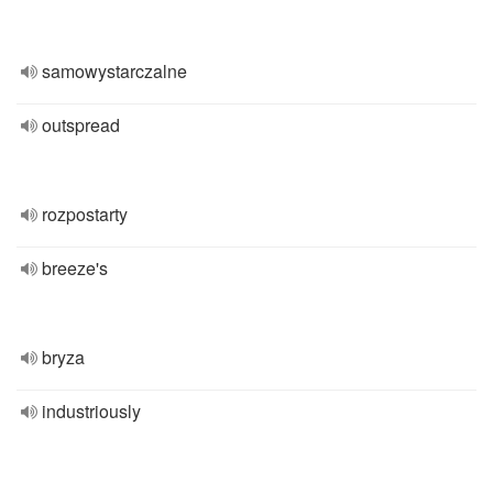
samowystarczalne
outspread
rozpostarty
breeze's
bryza
industriously