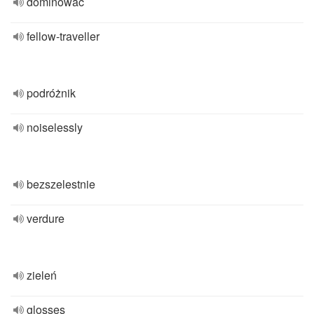
dominować
fellow-traveller
podróżnik
noiselessly
bezszelestnie
verdure
zieleń
glosses