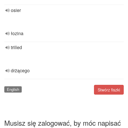
osier
łozina
trilled
drżącego
English
Stwórz fiszki
Musisz się zalogować, by móc napisać