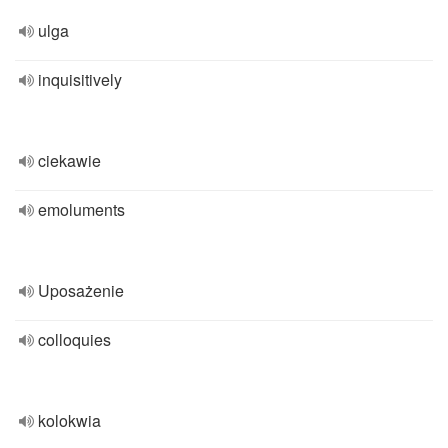
ulga
inquisitively
ciekawie
emoluments
Uposażenie
colloquies
kolokwia