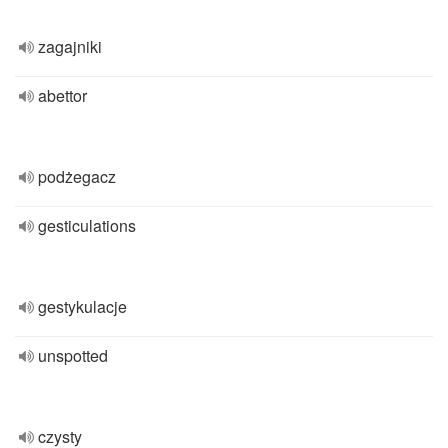
zagajniki
abettor
podżegacz
gesticulations
gestykulacje
unspotted
czysty