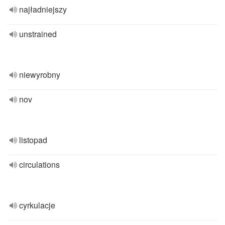
najładniejszy
unstrained
niewyrobny
nov
listopad
circulations
cyrkulacje