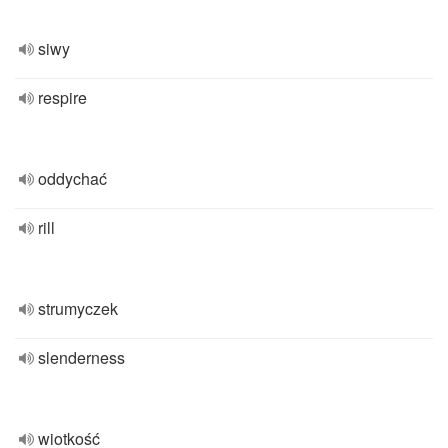
siwy
respire
oddychać
rill
strumyczek
slenderness
wiotkość