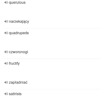
querulous
narzekający
quadrupeds
czworonogi
fructify
zapładniać
satirists