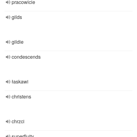
pracowicie
gilds
gildie
condescends
łaskawi
christens
chrzci
superfluity