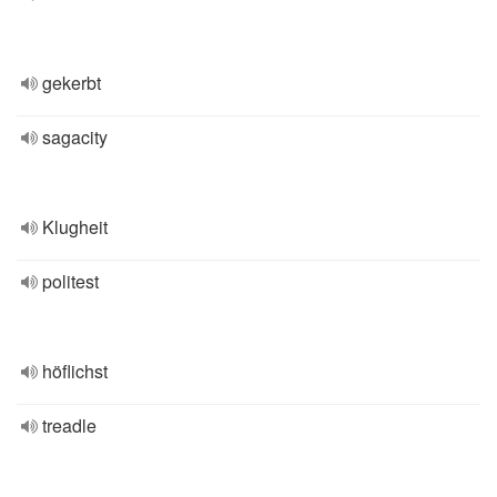
gekerbt
sagacity
Klugheit
politest
höflichst
treadle