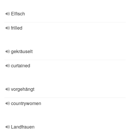
Elfisch
frilled
gekräuselt
curtained
vorgehängt
countrywomen
Landfrauen