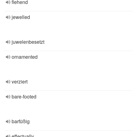
flehend
jewelled
juwelenbesetzt
ornamented
verziert
bare-footed
barfüßig
effectually