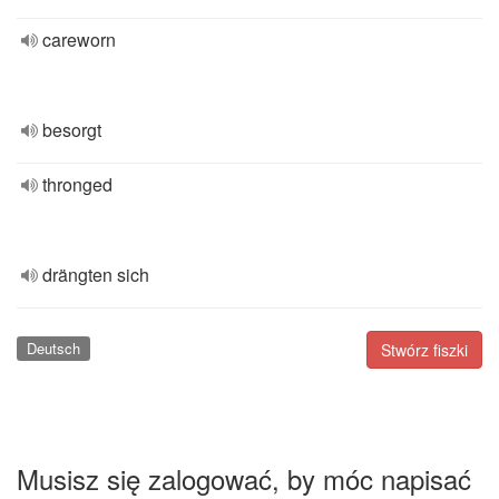
careworn
besorgt
thronged
drängten sich
Deutsch
Stwórz fiszki
Musisz się zalogować, by móc napisać