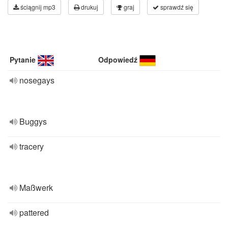
ściągnij mp3
drukuj
graj
sprawdź się
Pytanie
Odpowiedź
nosegays
Buggys
tracery
Maßwerk
pattered