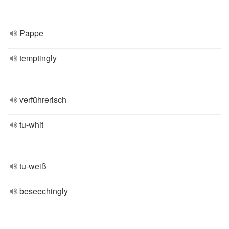
Pappe
temptingly
verführerisch
tu-whit
tu-weiß
beseechingly