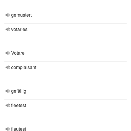
gemustert
votaries
Votare
complaisant
gefällig
fleetest
flautest