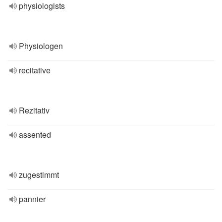
physiologists
Physiologen
recitative
Rezitativ
assented
zugestimmt
pannier