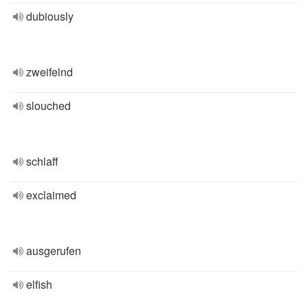
dubiously
zweifelnd
slouched
schlaff
exclaimed
ausgerufen
elfish