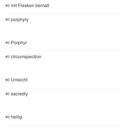
mit Fresken bemalt
porphyry
Porphyr
circumspection
Umsicht
sacredly
heilig