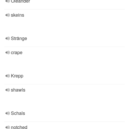
Oleander
skeins
Stränge
crape
Krepp
shawls
Schals
notched