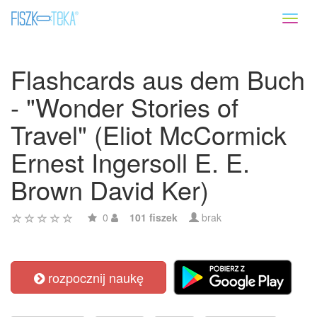
Toggl
naviga
Flashcards aus dem Buch
- "Wonder Stories of
Travel" (Eliot McCormick
Ernest Ingersoll E. E.
Brown David Ker)
0
101 fiszek
brak
rozpocznij naukę