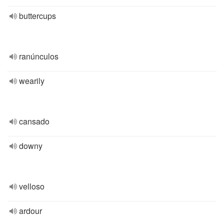
buttercups
ranúnculos
wearily
cansado
downy
velloso
ardour