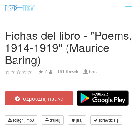
Toggl
naviga
Fichas del libro - "Poems,
1914-1919" (Maurice
Baring)
0
101 fiszek
brak
rozpocznij naukę
ściągnij mp3
drukuj
graj
sprawdź się