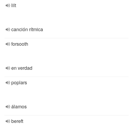
lilt
canción rítmica
forsooth
en verdad
poplars
álamos
bereft