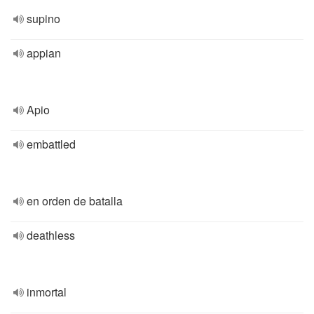
supino
appian
Apio
embattled
en orden de batalla
deathless
inmortal