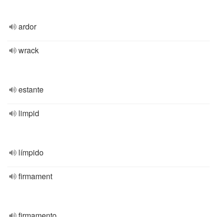
ardor
wrack
estante
limpid
límpido
firmament
firmamento