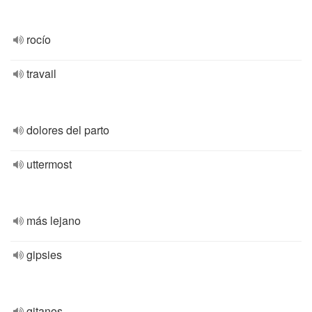
rocío
travail
dolores del parto
uttermost
más lejano
gipsies
gitanos