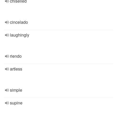
chiselled
cincelado
laughingly
riendo
artless
simple
supine