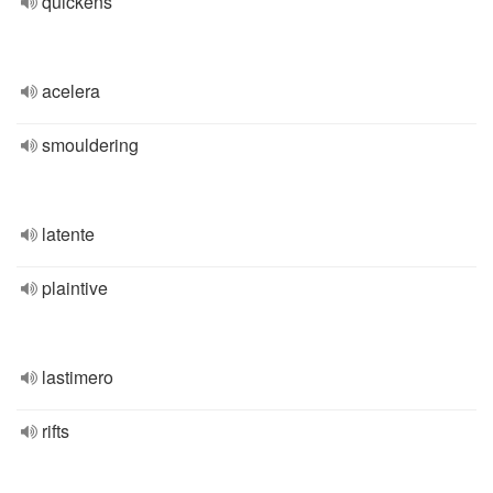
quickens
acelera
smouldering
latente
plaintive
lastimero
rifts