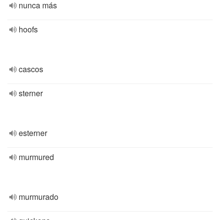
nunca más
hoofs
cascos
sterner
esterner
murmured
murmurado