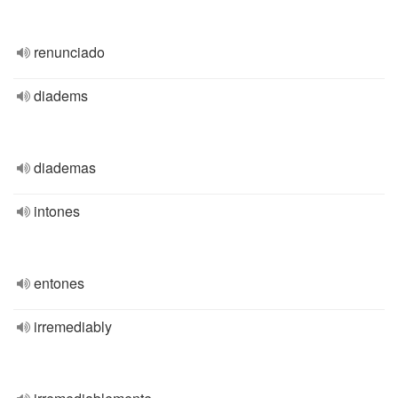
renunciado
diadems
diademas
intones
entones
irremediably