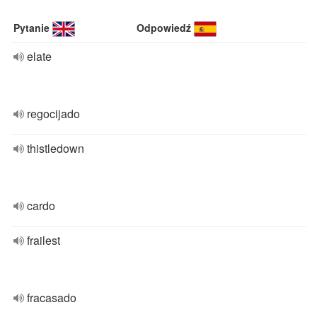
Pytanie
Odpowiedź
elate
regocijado
thistledown
cardo
frailest
fracasado