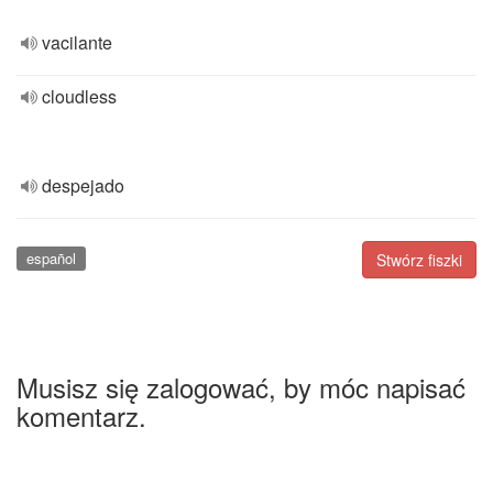
vacilante
cloudless
despejado
español
Stwórz fiszki
Musisz się zalogować, by móc napisać
komentarz.