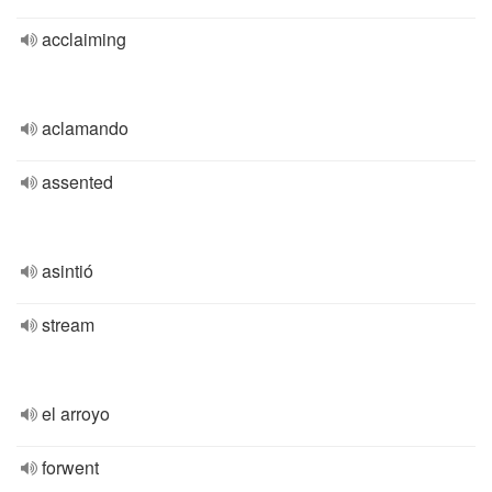
acclaiming
aclamando
assented
asintió
stream
el arroyo
forwent