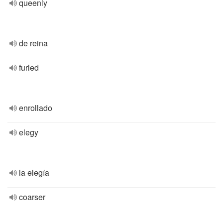
queenly
de reina
furled
enrollado
elegy
la elegía
coarser