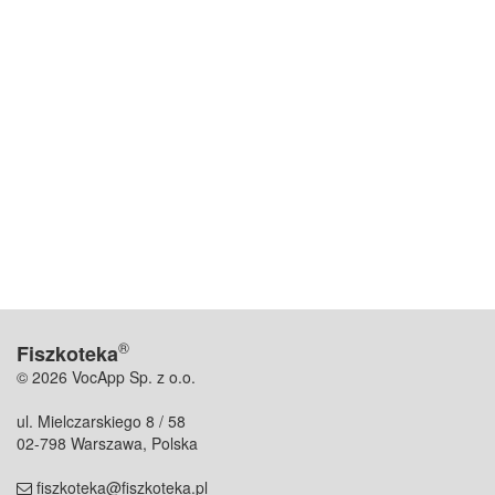
®
Fiszkoteka
© 2026 VocApp Sp. z o.o.
ul. Mielczarskiego 8 / 58
02-798 Warszawa, Polska
fiszkoteka@fiszkoteka.pl