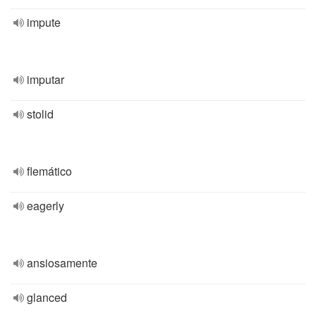
impute
imputar
stolid
flemático
eagerly
ansiosamente
glanced