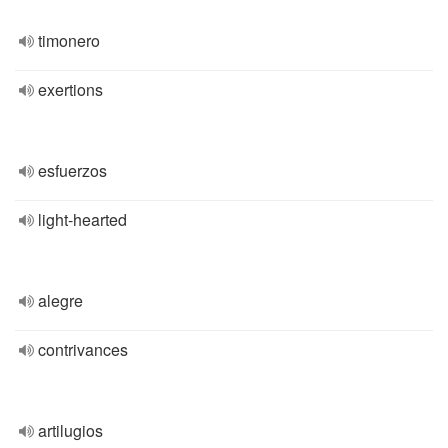
timonero
exertions
esfuerzos
light-hearted
alegre
contrivances
artilugios