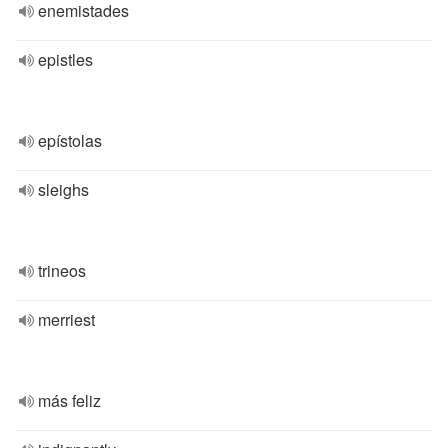
enemistades
epistles
epístolas
sleighs
trineos
merriest
más feliz