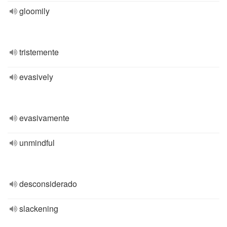
gloomily
tristemente
evasively
evasivamente
unmindful
desconsiderado
slackening