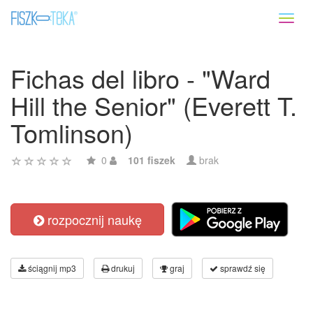
Toggl
naviga
Fichas del libro - "Ward
Hill the Senior" (Everett T.
Tomlinson)
0
101 fiszek
brak
rozpocznij naukę
ściągnij mp3
drukuj
graj
sprawdź się