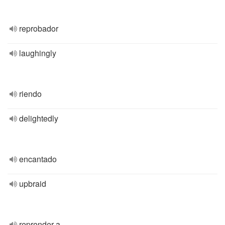
reprobador
laughingly
riendo
delightedly
encantado
upbraid
reprender a