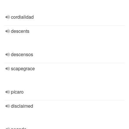
cordialidad
descents
descensos
scapegrace
pícaro
disclaimed