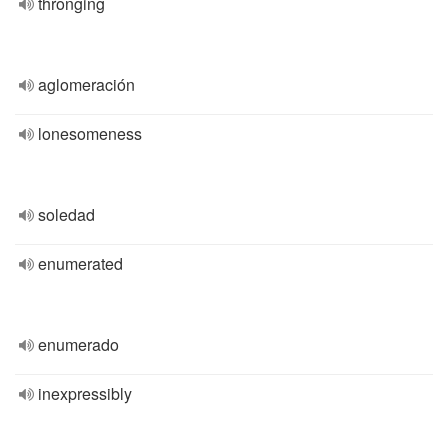
thronging
aglomeración
lonesomeness
soledad
enumerated
enumerado
inexpressibly