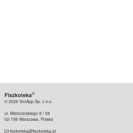
®
Fiszkoteka
© 2026 VocApp Sp. z o.o.
ul. Mielczarskiego 8 / 58
02-798 Warszawa, Polska
fiszkoteka@fiszkoteka.pl