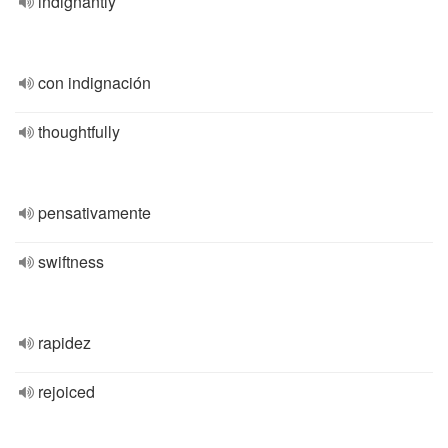
indignantly
con indignación
thoughtfully
pensativamente
swiftness
rapidez
rejoiced