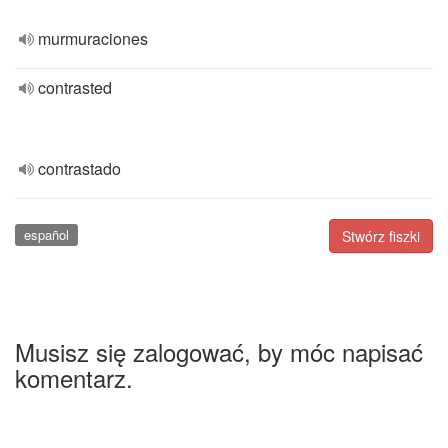
murmuraciones
contrasted
contrastado
español
Stwórz fiszki
Musisz się zalogować, by móc napisać
komentarz.