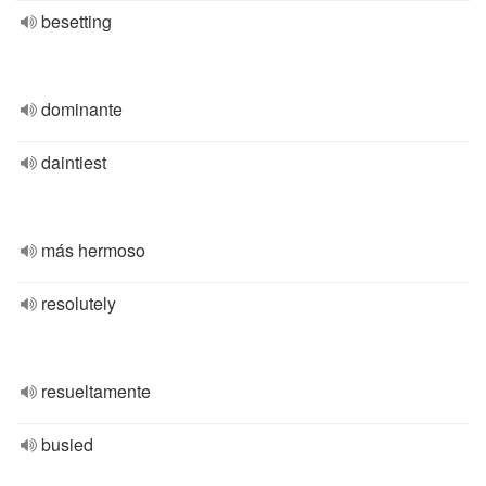
besetting
dominante
daintiest
más hermoso
resolutely
resueltamente
busied