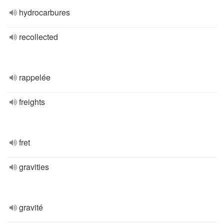
hydrocarbures
recollected
rappelée
freights
fret
gravities
gravité