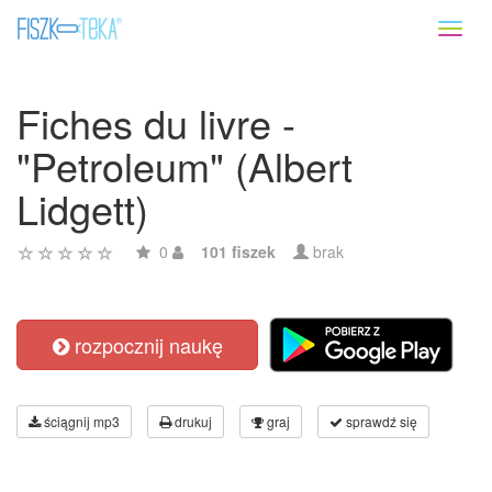
Toggl
naviga
Fiches du livre -
"Petroleum" (Albert
Lidgett)
0
101 fiszek
brak
rozpocznij naukę
ściągnij mp3
drukuj
graj
sprawdź się