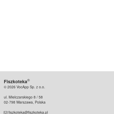
®
Fiszkoteka
© 2026 VocApp Sp. z o.o.
ul. Mielczarskiego 8 / 58
02-798 Warszawa, Polska
fiszkoteka@fiszkoteka.pl