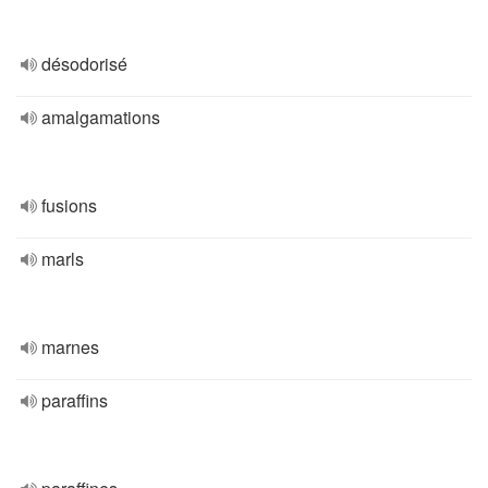
désodorisé
amalgamations
fusions
marls
marnes
paraffins