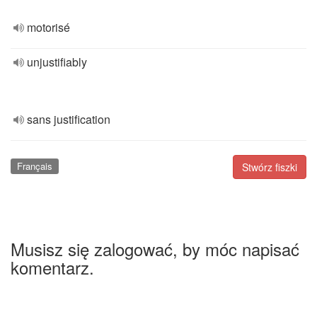
motorisé
unjustifiably
sans justification
Français
Stwórz fiszki
Musisz się zalogować, by móc napisać
komentarz.