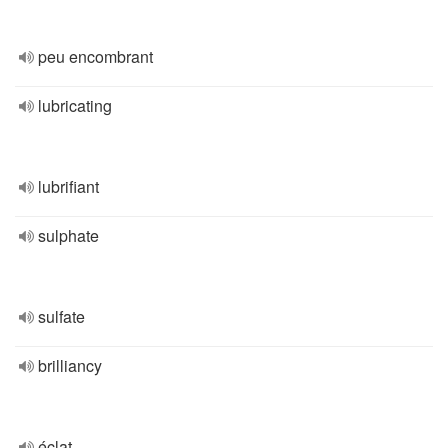
peu encombrant
lubricating
lubrifiant
sulphate
sulfate
brilliancy
éclat