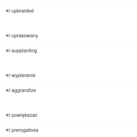
upbraided
uprasowany
supplanting
wypieranie
aggrandize
powiększać
prerogatives