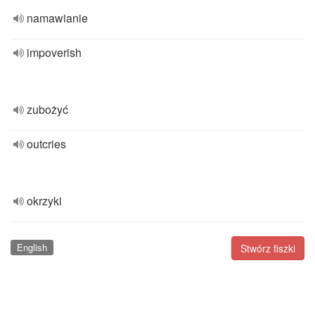
namawianie
impoverish
zubożyć
outcries
okrzyki
English
Stwórz fiszki