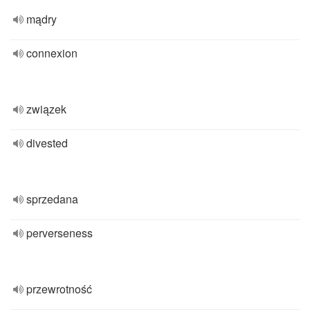
mądry
connexion
związek
divested
sprzedana
perverseness
przewrotność