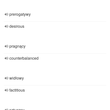
prerogatywy
desirous
pragnący
counterbalanced
widłowy
factitious
sztuczny