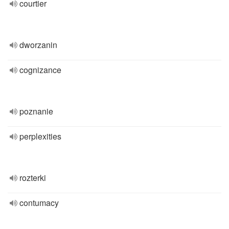
courtier
dworzanin
cognizance
poznanie
perplexities
rozterki
contumacy