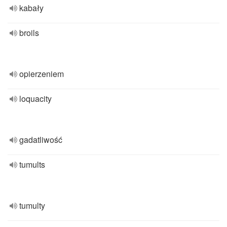
kabały
broils
opierzeniem
loquacity
gadatliwość
tumults
tumulty