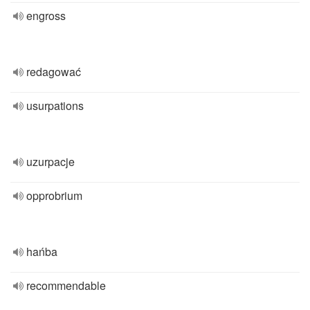
engross
redagować
usurpations
uzurpacje
opprobrium
hańba
recommendable