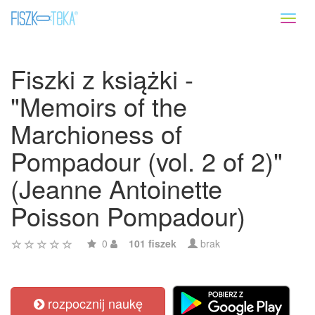
Toggl
naviga
Fiszki z książki -
"Memoirs of the
Marchioness of
Pompadour (vol. 2 of 2)"
(Jeanne Antoinette
Poisson Pompadour)
0
101 fiszek
brak
rozpocznij naukę