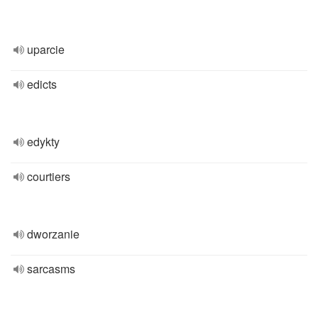
uparcie
edicts
edykty
courtiers
dworzanie
sarcasms