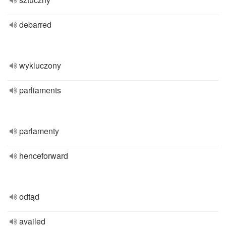
debarred
wykluczony
parliaments
parlamenty
henceforward
odtąd
availed