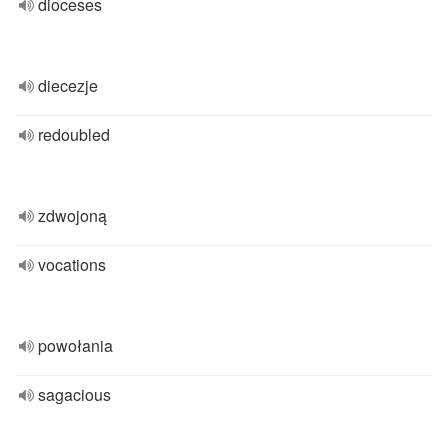
dioceses
diecezje
redoubled
zdwojoną
vocations
powołania
sagacious