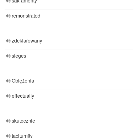
sakramenty
remonstrated
zdeklarowany
sieges
Oblężenia
effectually
skutecznie
taciturnity