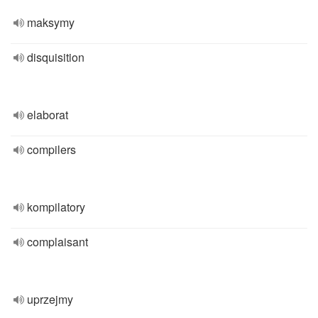
maksymy
disquisition
elaborat
compilers
kompilatory
complaisant
uprzejmy