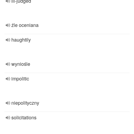
ill-judged
źle oceniana
haughtily
wyniośle
impolitic
niepolityczny
solicitations