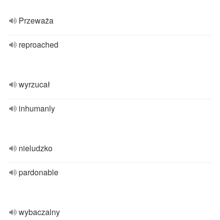
Przeważa
reproached
wyrzucał
inhumanly
nieludzko
pardonable
wybaczalny