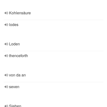
Kohlensäure
lodes
Loden
thenceforth
von da an
seven
Sieben