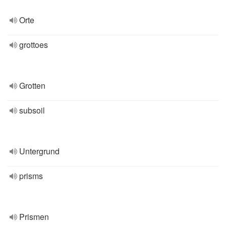
Orte
grottoes
Grotten
subsoil
Untergrund
prisms
Prismen