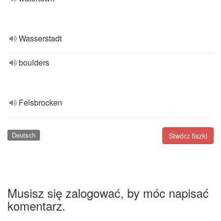
Wasserstadt
boulders
Felsbrocken
Deutsch
Stwórz fiszki
Musisz się zalogować, by móc napisać
komentarz.