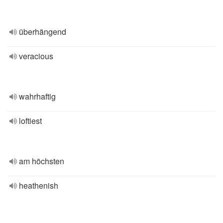
überhängend
veracious
wahrhaftig
loftiest
am höchsten
heathenish