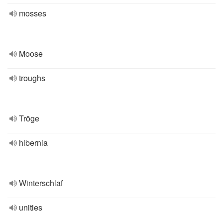
mosses
Moose
troughs
Tröge
hibernia
Winterschlaf
unities