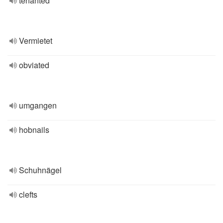
tenanted
Vermietet
obviated
umgangen
hobnails
Schuhnägel
clefts