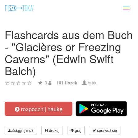
Toggl
naviga
Flashcards aus dem Buch
- "Glacières or Freezing
Caverns" (Edwin Swift
Balch)
0
101 fiszek
brak
rozpocznij naukę
ściągnij mp3
drukuj
graj
sprawdź się