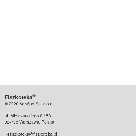
®
Fiszkoteka
© 2026 VocApp Sp. z o.o.
ul. Mielczarskiego 8 / 58
02-798 Warszawa, Polska
fiszkoteka@fiszkoteka.pl