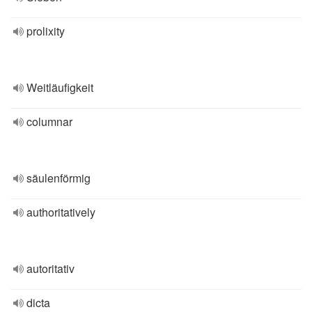
prolixity
Weitläufigkeit
columnar
säulenförmig
authoritatively
autoritativ
dicta