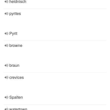
heidnisch
pyrites
Pyrit
browne
braun
crevices
Spalten
watertown