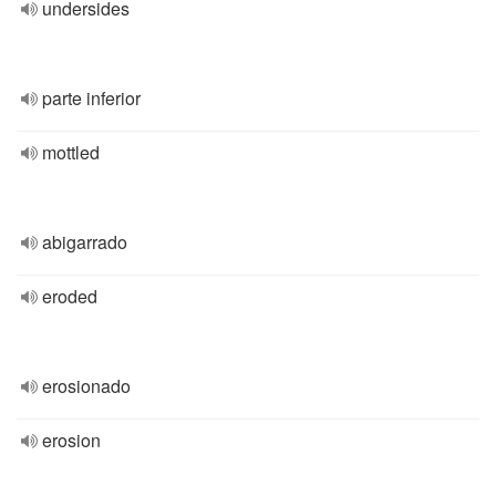
undersides
parte inferior
mottled
abigarrado
eroded
erosionado
erosion