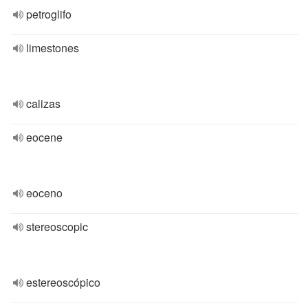
petroglifo
limestones
calizas
eocene
eoceno
stereoscopic
estereoscópico