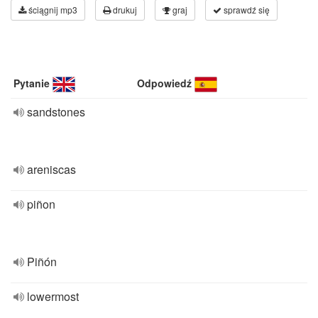
ściągnij mp3
drukuj
graj
sprawdź się
Pytanie
Odpowiedź
sandstones
areniscas
piñon
Piñón
lowermost