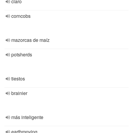
claro
corncobs
mazorcas de maíz
potsherds
tiestos
brainier
más inteligente
earthmoving