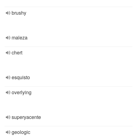
brushy
maleza
chert
esquisto
overlying
superyacente
geologic