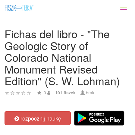
Toggl
naviga
Fichas del libro - "The
Geologic Story of
Colorado National
Monument Revised
Edition" (S. W. Lohman)
0
101 fiszek
brak
rozpocznij naukę