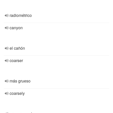
radiométrico
canyon
el cañón
coarser
más grueso
coarsely