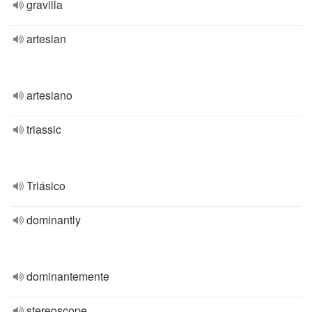
gravilla
artesian
artesiano
triassic
Triásico
dominantly
dominantemente
stereoscope