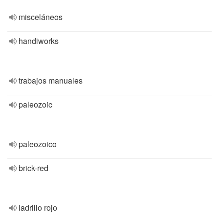
misceláneos
handiworks
trabajos manuales
paleozoic
paleozoico
brick-red
ladrillo rojo