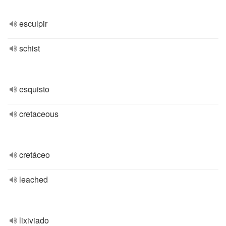
esculpir
schist
esquisto
cretaceous
cretáceo
leached
lixiviado