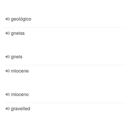
geológico
gneiss
gneis
miocene
mioceno
gravelled