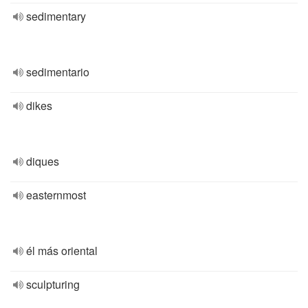
sedimentary
sedimentario
dikes
diques
easternmost
él más oriental
sculpturing