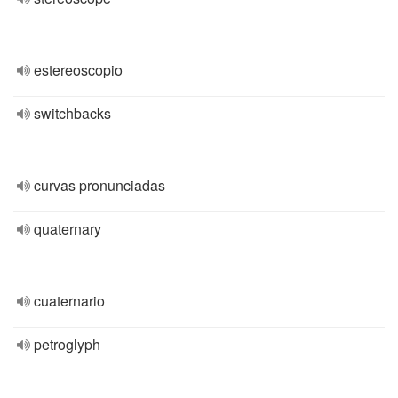
estereoscopio
switchbacks
curvas pronunciadas
quaternary
cuaternario
petroglyph