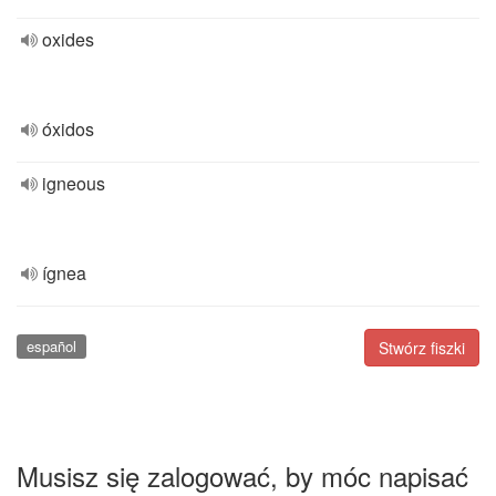
oxides
óxidos
igneous
ígnea
español
Stwórz fiszki
Musisz się zalogować, by móc napisać