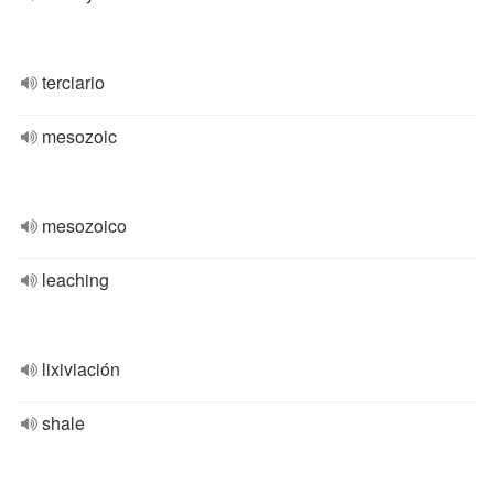
terciario
mesozoic
mesozoico
leaching
lixiviación
shale