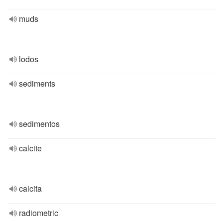
muds
lodos
sediments
sedimentos
calcite
calcita
radiometric