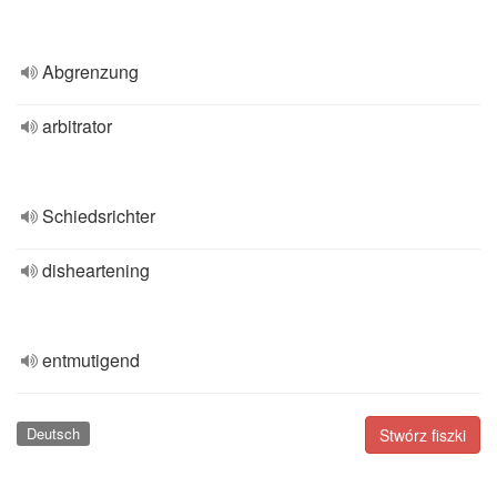
Abgrenzung
arbitrator
Schiedsrichter
disheartening
entmutigend
Deutsch
Stwórz fiszki