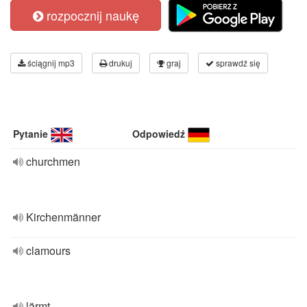
rozpocznij naukę
ściągnij mp3
drukuj
graj
sprawdź się
Pytanie
Odpowiedź
churchmen
Kirchenmänner
clamours
lärmt