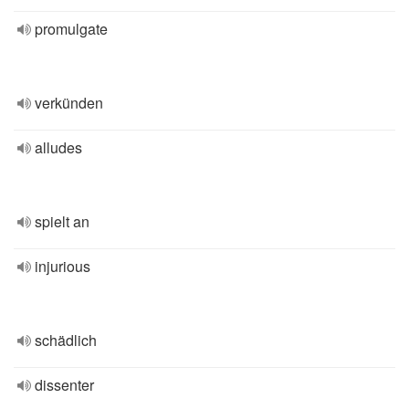
promulgate
verkünden
alludes
spielt an
injurious
schädlich
dissenter