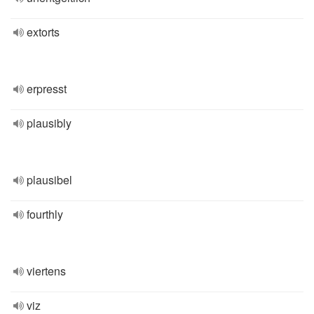
extorts
erpresst
plausibly
plausibel
fourthly
viertens
viz