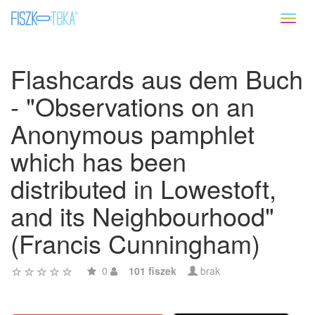
Toggl
naviga
Flashcards aus dem Buch
- "Observations on an
Anonymous pamphlet
which has been
distributed in Lowestoft,
and its Neighbourhood"
(Francis Cunningham)
0
101 fiszek
brak