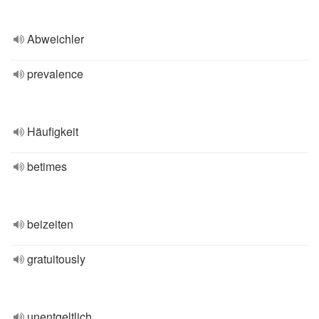
Abweichler
prevalence
Häufigkeit
betimes
beizeiten
gratuitously
unentgeltlich