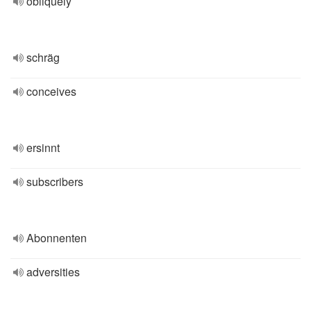
obliquely
schräg
conceives
ersinnt
subscribers
Abonnenten
adversities