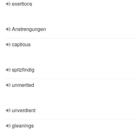
exertions
Anstrengungen
captious
spitzfindig
unmerited
unverdient
gleanings