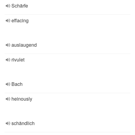
Schärfe
effacing
auslaugend
rivulet
Bach
heinously
schändlich