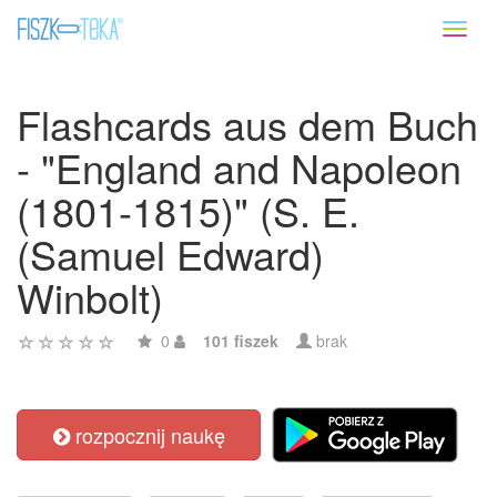
Toggl
naviga
Flashcards aus dem Buch
- "England and Napoleon
(1801-1815)" (S. E.
(Samuel Edward)
Winbolt)
0
101 fiszek
brak
rozpocznij naukę