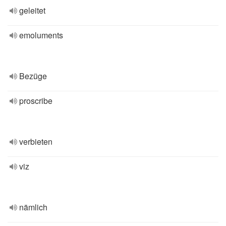
geleitet
emoluments
Bezüge
proscribe
verbieten
viz
nämlich