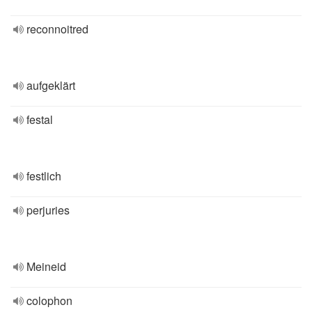
reconnoitred
aufgeklärt
festal
festlich
perjuries
Meineid
colophon