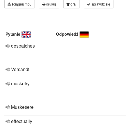
ściągnij mp3
drukuj
graj
sprawdź się
Pytanie
Odpowiedź
despatches
Versandt
musketry
Musketiere
effectually