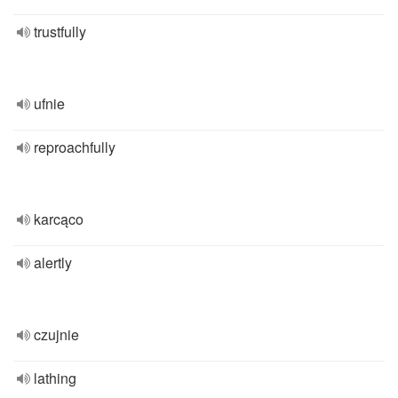
trustfully
ufnie
reproachfully
karcąco
alertly
czujnie
lathing