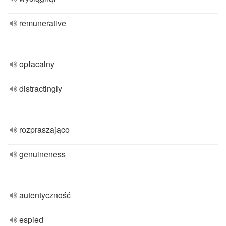
remunerative
opłacalny
distractingly
rozpraszająco
genuineness
autentyczność
espied