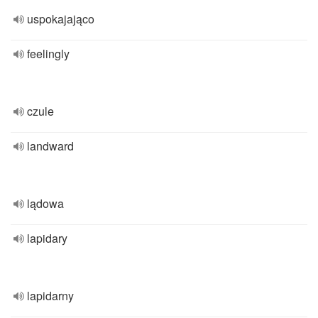
uspokajająco
feelingly
czule
landward
lądowa
lapidary
lapidarny