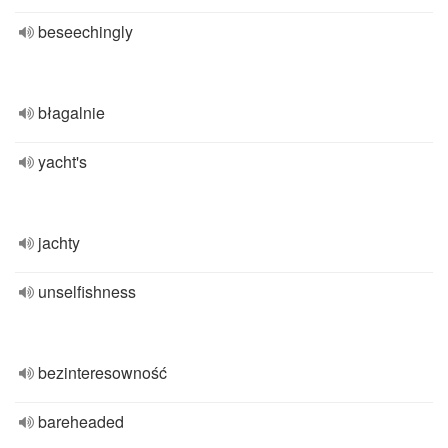
beseechingly
błagalnie
yacht's
jachty
unselfishness
bezinteresowność
bareheaded