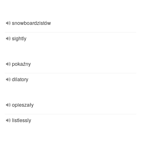
snowboardzistów
sightly
pokaźny
dilatory
opieszały
listlessly