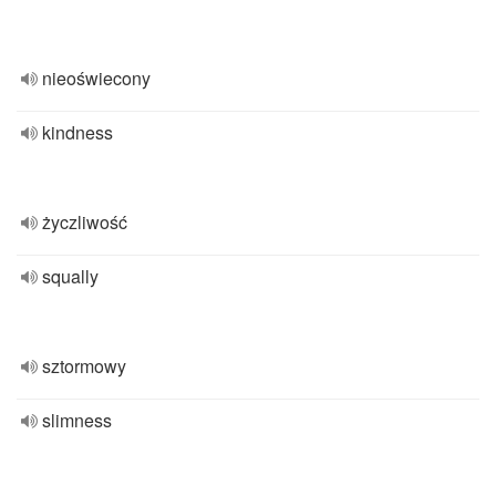
nieoświecony
kindness
życzliwość
squally
sztormowy
slimness