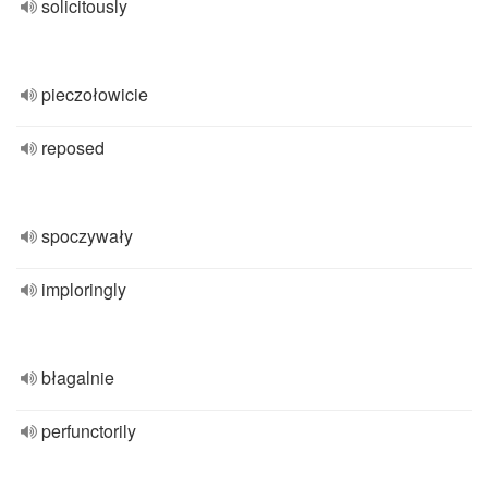
solicitously
pieczołowicie
reposed
spoczywały
imploringly
błagalnie
perfunctorily