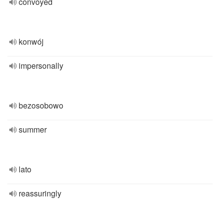
convoyed
konwój
impersonally
bezosobowo
summer
lato
reassuringly