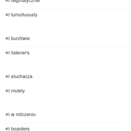
flegmatycznie
tumultuously
burzliwie
listener's
słuchacza
mutely
w milczeniu
boarders