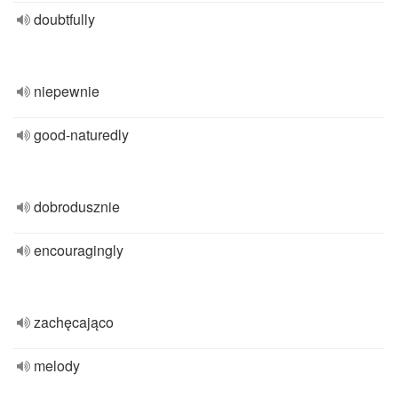
doubtfully
niepewnie
good-naturedly
dobrodusznie
encouragingly
zachęcająco
melody