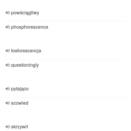
powściągliwy
phosphorescence
fosforescencja
questioningly
pytająco
scowled
skrzywił