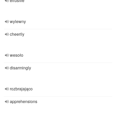
effusive
wylewny
cheerily
wesoło
disarmingly
rozbrajająco
apprehensions