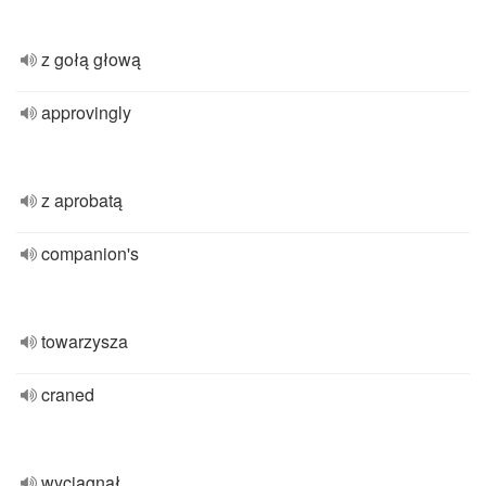
z gołą głową
approvingly
z aprobatą
companion's
towarzysza
craned
wyciągnął