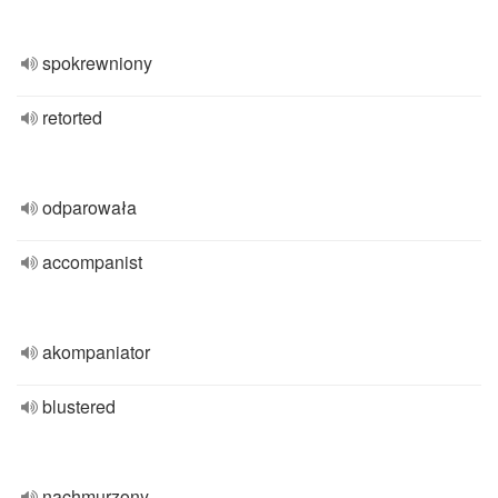
spokrewniony
retorted
odparowała
accompanist
akompaniator
blustered
nachmurzony