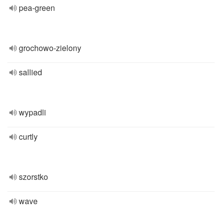
pea-green
grochowo-zielony
sallied
wypadli
curtly
szorstko
wave