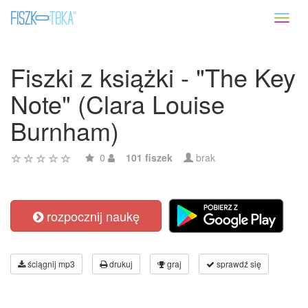
Toggl
naviga
Fiszki z książki - "The Key
Note" (Clara Louise
Burnham)
0
101 fiszek
brak
rozpocznij naukę
ściągnij mp3
drukuj
graj
sprawdź się