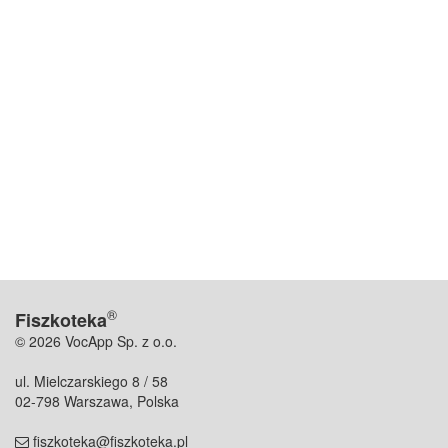
®
Fiszkoteka
© 2026 VocApp Sp. z o.o.
ul. Mielczarskiego 8 / 58
02-798 Warszawa, Polska
fiszkoteka@fiszkoteka.pl